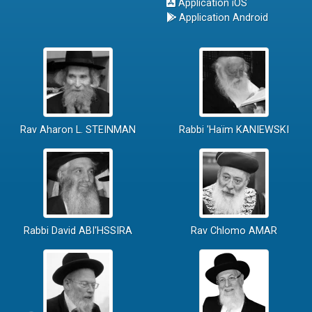
Application iOS
Application Android
Rav Aharon L. STEINMAN
Rabbi 'Haïm KANIEWSKI
Rabbi David ABI'HSSIRA
Rav Chlomo AMAR