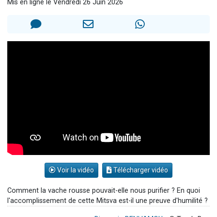
Mis en ligne le Vendredi 26 Juin 2026
Dovan vient de donner son Maasser
2 personnes viennent de nous rejoindre sur WhatsApp
2 personnes viennent de nous rejoindre sur WhatsApp
Malgorzata vient de donner son Maasser
3 personnes viennent de nous rejoindre sur WhatsApp
Voir la vidéo
Télécharger vidéo
Comment la vache rousse pouvait-elle nous purifier ? En quoi
l'accomplissement de cette Mitsva est-il une preuve d'humilité ?