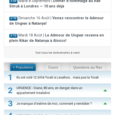
Mardi 8 Septembre |
Dinner d'hommage au Rav
J-33
Sitruk à Londres — 10 ans déjà
Dimanche 16 Août |
Venez rencontrer le Admour
J-10
de Ungvar à Natanya!
Mardi 18 Août |
Le Admour de Ungvar recevra en
J-12
plein Kikar de Natanya à Alonzo!
Voir tous les événements à venir
+ Populaires
Cours
Questions au Rav
1
Ils ont volé 12 Sifré Torah à Levallois… mais pas la Torah
2
URGENCE - Diane, 80 ans, en danger dans un
appartement insalubre
3
Je manque d'estime de moi, comment y remédier ?