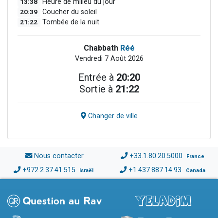
13:38
Heure de milieu du jour
20:39
Coucher du soleil
21:22
Tombée de la nuit
Chabbath
Réé
Vendredi 7 Août 2026
Entrée à
20:20
Sortie à
21:22
Changer de ville
Nous contacter
+33.1.80.20.5000
France
+972.2.37.41.515
+1.437.887.14.93
Israël
Canada