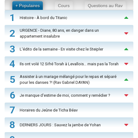
+ Populaires
Cours
Questions au Rav
1
Histoire - À bord du Titanic
2
URGENCE - Diane, 80 ans, en danger dans un
appartement insalubre
3
L'édito de la semaine - En visite chez le Steipler
4
Ils ont volé 12 Sifré Torah à Levallois… mais pas la Torah
5
Assister à un mariage mélangé pour le repas et séparé
pour les danses ?! (Rav Gabriel DAYAN)
6
Je manque d'estime de moi, comment y remédier ?
7
Horaires du Jeûne de Ticha Béav
8
DERNIERS JOURS : Sauvez la jambe de Yohan