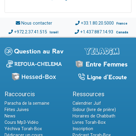
Nous contacter
+33.1.80.20.5000
France
+972.2.37.41.515
+1.437.887.14.93
Israël
Canada
Raccourcis
Ressources
Paracha de la semaine
Calendrier Juif
Fêtes Juives
Sidour (livre de prière)
News
Horaires de Chabbath
Cours Mp3-Vidéo
Livres Torah-Box
Yéchiva Torah-Box
Inscription
Dédicacer un cours
Podcast Torah-Box