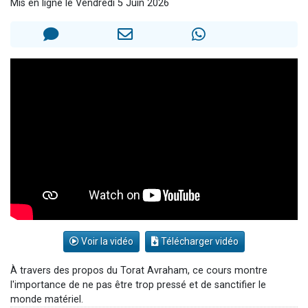
Mis en ligne le Vendredi 5 Juin 2026
3 personnes viennent de nous rejoindre sur WhatsApp
2 nouvelles musiques dans Torah-Box Music
8 personnes viennent de faire un don pour Tsédaka : pauvres d'Israel
Nouvelle émission radio : Visions de grandeur n°104 : Le Chabbath et le Birkat Hamazone à travers le temps
4 personnes viennent de nous rejoindre sur WhatsApp
Voir la vidéo
Télécharger vidéo
À travers des propos du Torat Avraham, ce cours montre
l'importance de ne pas être trop pressé et de sanctifier le
monde matériel.