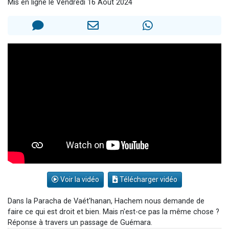
Mis en ligne le Vendredi 16 Août 2024
Dovan vient de donner son Maasser
2 personnes viennent de nous rejoindre sur WhatsApp
2 personnes viennent de nous rejoindre sur WhatsApp
Malgorzata vient de donner son Maasser
3 personnes viennent de nous rejoindre sur WhatsApp
Voir la vidéo
Télécharger vidéo
Dans la Paracha de Vaét'hanan, Hachem nous demande de
faire ce qui est droit et bien. Mais n'est-ce pas la même chose ?
Réponse à travers un passage de Guémara.