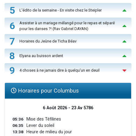
5
L'édito de la semaine - En visite chez le Steipler
6
Assister à un mariage mélangé pour le repas et séparé
pour les danses ?! (Rav Gabriel DAYAN)
7
Horaires du Jeûne de Ticha Béav
8
Elyana au buisson ardent
9
4 choses à ne jamais dire à quelqu'un en deuil
Horaires pour Columbus
6 Août 2026 - 23 Av 5786
05:36
Mise des Téfilines
06:35
Lever du soleil
13:38
Heure de milieu du jour