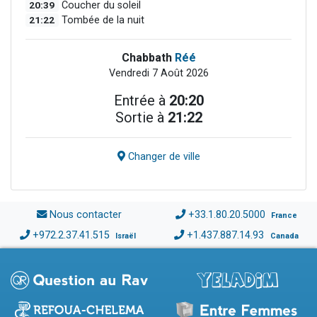
20:39
Coucher du soleil
21:22
Tombée de la nuit
Chabbath
Réé
Vendredi 7 Août 2026
Entrée à
20:20
Sortie à
21:22
Changer de ville
Nous contacter
+33.1.80.20.5000
France
+972.2.37.41.515
+1.437.887.14.93
Israël
Canada