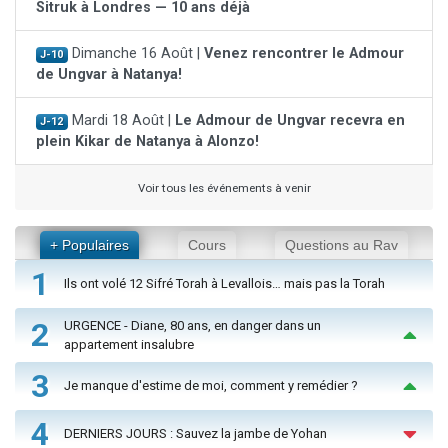
Sitruk à Londres — 10 ans déjà
Dimanche 16 Août |
Venez rencontrer le Admour
J-10
de Ungvar à Natanya!
Mardi 18 Août |
Le Admour de Ungvar recevra en
J-12
plein Kikar de Natanya à Alonzo!
Voir tous les événements à venir
+ Populaires
Cours
Questions au Rav
1
Ils ont volé 12 Sifré Torah à Levallois… mais pas la Torah
2
URGENCE - Diane, 80 ans, en danger dans un
appartement insalubre
3
Je manque d'estime de moi, comment y remédier ?
4
DERNIERS JOURS : Sauvez la jambe de Yohan