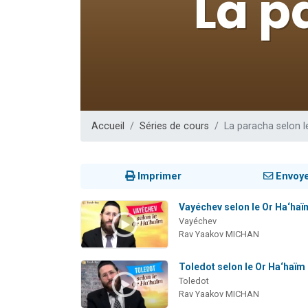
Nouvelle émis
61 personnes
Ariel vient 
Il reste 
Eva vient de
Accueil
Séries de cours
La paracha selon l
Imprimer
Envoy
Vayéchev selon le Or Ha‘haï
Vayéchev
Rav Yaakov MICHAN
Toledot selon le Or Ha‘haïm
Toledot
Rav Yaakov MICHAN