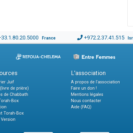
+33.1.80.20.5000
+972.2.37.41.515
France
Is
ources
L'association
ier Juif
A propos de l'association
(livre de prière)
Faire un don !
es de Chabbath
Mentions légales
 Torah-Box
Nous contacter
tion
Aide (FAQ)
t Torah-Box
 Version