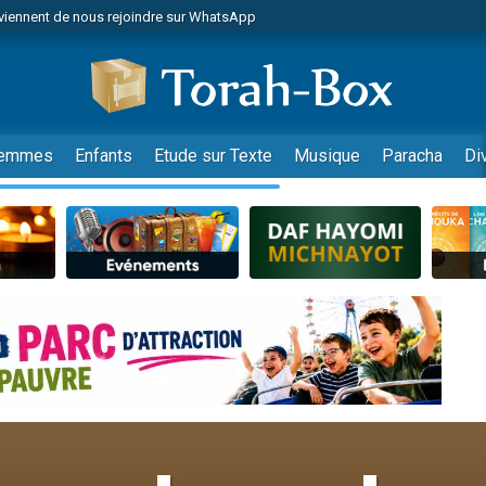
viennent de nous rejoindre sur WhatsApp
viennent de nous rejoindre sur WhatsApp
de donner son Maasser
es viennent de faire un don pour 5 jours de vacances aux Orphelins
es viennent de faire un don pour Diane, 80 ans, dans un appartement insalub
emmes
Enfants
Etude sur Texte
Musique
Paracha
Di
 viennent de demander une bénédiction
viennent de nous rejoindre sur WhatsApp
nnes viennent de faire un don pour Sauvez la jambe de Yohan
49 places pour étudier en groupe sur Zoom
lles musiques dans Torah-Box Music
viennent de nous rejoindre sur WhatsApp
viennent de nous rejoindre sur WhatsApp
viennent de nous rejoindre sur WhatsApp
les musiques dans Torah-Box Music
es viennent de faire un don pour Tsédaka : pauvres d'Israel