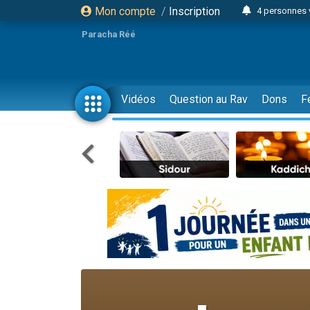
Mon compte
/
Inscription
4 personnes 
3 personnes 
Paracha Réé
Odaya vient 
3 personn
3 personn
Vidéos
Question au Rav
Dons
F
13 personnes
2 personnes 
30 perso
Il reste 
12 nouve
3 personnes 
2 personnes 
3 personnes 
2 nouvel
8 personn