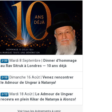
Mardi 8 Septembre |
Dinner d'hommage
J-33
au Rav Sitruk à Londres — 10 ans déjà
Dimanche 16 Août |
Venez rencontrer
J-10
le Admour de Ungvar à Natanya!
Mardi 18 Août |
Le Admour de Ungvar
J-12
recevra en plein Kikar de Natanya à Alonzo!
Voir tous les événements à venir