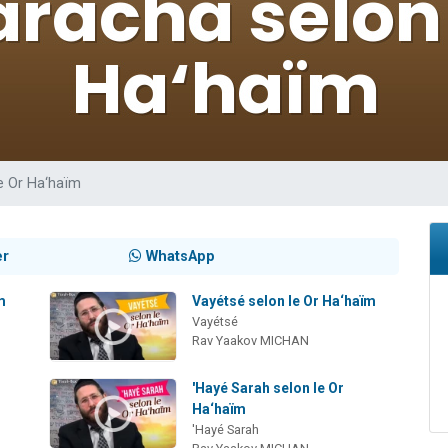
sion radio : Visions de grandeur n°104 : Le Chabbath et le Birkat Hamazone à 
 viennent de demander une bénédiction
de donner son Maasser
49 places pour étudier en groupe sur Zoom
 donner son Maasser
e Or Ha‘haïm
er
WhatsApp
m
Vayétsé selon le Or Ha‘haïm
Vayétsé
Rav Yaakov MICHAN
'Hayé Sarah selon le Or
Ha‘haïm
'Hayé Sarah