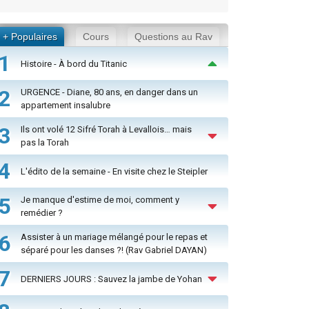
+ Populaires
Cours
Questions au Rav
1
Histoire - À bord du Titanic
2
URGENCE - Diane, 80 ans, en danger dans un
appartement insalubre
3
Ils ont volé 12 Sifré Torah à Levallois… mais
pas la Torah
4
L'édito de la semaine - En visite chez le Steipler
5
Je manque d'estime de moi, comment y
remédier ?
6
Assister à un mariage mélangé pour le repas et
séparé pour les danses ?! (Rav Gabriel DAYAN)
7
DERNIERS JOURS : Sauvez la jambe de Yohan