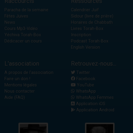
Raccourcis
Ressources
Paracha de la semaine
Calendrier Juif
Fêtes Juives
Sidour (livre de prière)
News
Horaires de Chabbath
Cours Mp3-Vidéo
Livres Torah-Box
Yéchiva Torah-Box
Inscription
Dédicacer un cours
Podcast Torah-Box
English Version
L'association
Retrouvez-nous...
A propos de l'association
Twitter
Faire un don !
Facebook
Mentions légales
YouTube
Nous contacter
WhatsApp
Aide (FAQ)
WhatsApp Femmes
Application iOS
Application Android