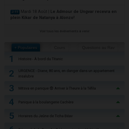
Mardi 18 Août |
Le Admour de Ungvar recevra en
J-11
plein Kikar de Natanya à Alonzo!
Voir tous les événements à venir
+ Populaires
Cours
Questions au Rav
1
Histoire - À bord du Titanic
2
URGENCE - Diane, 80 ans, en danger dans un appartement
insalubre
3
Mitsva en panique 😨 Arriver à l'heure à la Téfila
4
Panique à la boulangerie Cachère
5
Horaires du Jeûne de Ticha Béav