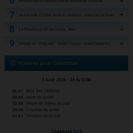
6
Résumé de la Paracha Réé en animation Vidéo IA
7
Ils ont volé 12 Sifré Torah à Levallois… mais pas la Torah
8
La Paracha en 60 secondes : Réé
9
Hiloula du "Steïpeler" : Rabbi Ya’acov Israël Kanievsky
Horaires pour Columbus
7 Août 2026 - 24 Av 5786
05:37
Mise des Téfilines
06:36
Lever du soleil
13:38
Heure de milieu du jour
20:38
Coucher du soleil
21:21
Tombée de la nuit
Chabbath
Réé