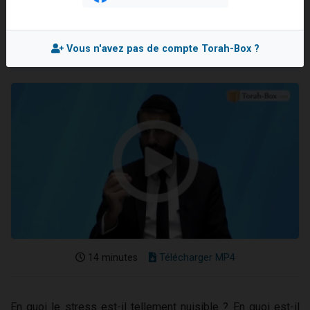
Rav Netanel ARFI
Il reste 49 places pour étudier en groupe sur Zoom
Mis en ligne le Lundi 3 Mai 2021
12 nouvelles musiques dans Torah-Box Music
Vous n'avez pas de compte Torah-Box ?
3 personnes viennent de nous rejoindre sur WhatsApp
2 personnes viennent de nous rejoindre sur WhatsApp
2 personnes viennent de nous rejoindre sur WhatsApp
14 minutes
Télécharger MP4
En quoi le stress est-il tellement nuisible ? En quoi est-il