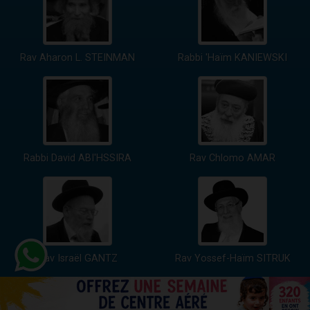
Rav Aharon L. STEINMAN
Rabbi 'Haïm KANIEWSKI
Rabbi David ABI'HSSIRA
Rav Chlomo AMAR
Rav Israël GANTZ
Rav Yossef-Haïm SITRUK