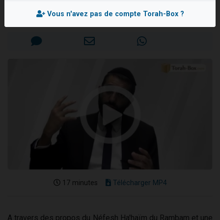
Rav Netanel ARFI
Nouvelle émission radio : Visions de grandeur n°104 : Le Chabbath et le Birkat Hamazone à travers le temps
Vous n'avez pas de compte Torah-Box ?
Mis en ligne le Lundi 24 Mai 2021
61 personnes viennent de demander une bénédiction
Ariel vient de donner son Maasser
Il reste 49 places pour étudier en groupe sur Zoom
Eva vient de donner son Maasser
17 minutes
Télécharger MP4
A travers des propos du Néfesh Ha'haïm du Rambam et une