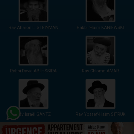
Rav Aharon L. STEINMAN
Rabbi 'Haïm KANIEWSKI
Rabbi David ABI'HSSIRA
Rav Chlomo AMAR
Rav Israël GANTZ
Rav Yossef-Haïm SITRUK