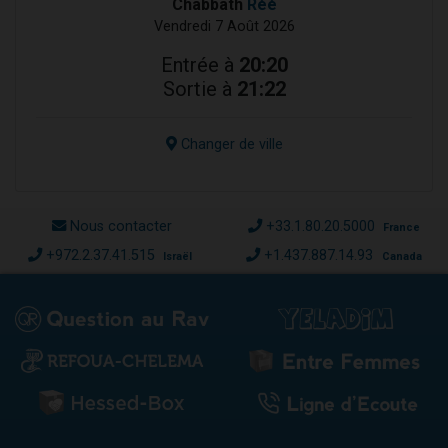
Chabbath
Réé
Vendredi 7 Août 2026
Entrée à
20:20
Sortie à
21:22
Changer de ville
Nous contacter
+33.1.80.20.5000
France
+972.2.37.41.515
+1.437.887.14.93
Israël
Canada