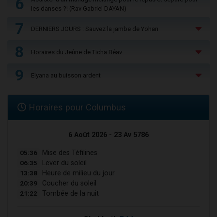
6
les danses ?! (Rav Gabriel DAYAN)
7
DERNIERS JOURS : Sauvez la jambe de Yohan
8
Horaires du Jeûne de Ticha Béav
9
Elyana au buisson ardent
Horaires pour Columbus
6 Août 2026 - 23 Av 5786
05:36
Mise des Téfilines
06:35
Lever du soleil
13:38
Heure de milieu du jour
20:39
Coucher du soleil
21:22
Tombée de la nuit