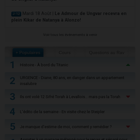
Mardi 18 Août |
Le Admour de Ungvar recevra en
J-12
plein Kikar de Natanya à Alonzo!
Voir tous les événements à venir
+ Populaires
Cours
Questions au Rav
1
Histoire - À bord du Titanic
2
URGENCE - Diane, 80 ans, en danger dans un appartement
insalubre
3
Ils ont volé 12 Sifré Torah à Levallois… mais pas la Torah
4
L'édito de la semaine - En visite chez le Steipler
5
Je manque d'estime de moi, comment y remédier ?
Assister à un mariage mélangé pour le repas et séparé pour