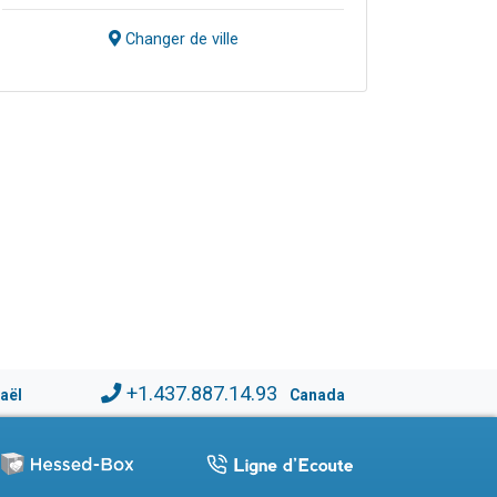
Changer de ville
+1.437.887.14.93
raël
Canada