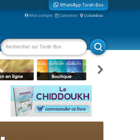
WhatsApp Torah-Box
bre
Mon compte
Calendrier
Columbus
...
vertissements
Livres
Rabbanim