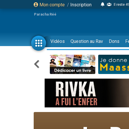
Mon compte
/
Inscription
Il reste 
16 person
Paracha Réé
2 personnes 
6 personnes 
4 personn
Vidéos
Question au Rav
Dons
F
2 personn
17 personnes
4 personnes 
Il reste 
Eva vient de
4 personnes 
3 personnes 
Odaya vient 
3 personn
2 personnes 