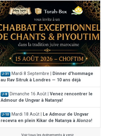
Mardi 8 Septembre |
Dinner d'hommage
J-31
au Rav Sitruk à Londres — 10 ans déjà
Dimanche 16 Août |
Venez rencontrer le
J-8
Admour de Ungvar à Natanya!
Mardi 18 Août |
Le Admour de Ungvar
J-10
recevra en plein Kikar de Natanya à Alonzo!
Voir tous les événements à venir