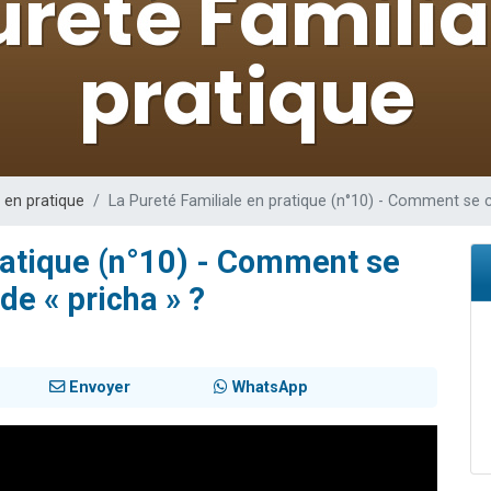
 viennent de demander une bénédiction
nnes viennent de faire un don pour Sauvez la jambe de Yohan
49 places pour étudier en groupe sur Zoom
lles musiques dans Torah-Box Music
 viennent de demander une bénédiction
 en pratique
La Pureté Familiale en pratique (n°10) - Comment se c
ratique (n°10) - Comment se
de « pricha » ?
Envoyer
WhatsApp