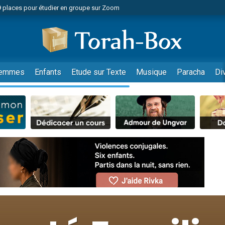
49 places pour étudier en groupe sur Zoom
nes viennent de faire un don pour Diane, 80 ans, dans un appartement insalu
viennent de nous rejoindre sur WhatsApp
viennent de nous rejoindre sur WhatsApp
es viennent de faire un don pour Reloger Rivka, 6 enfants, victime de violences
emmes
Enfants
Etude sur Texte
Musique
Paracha
Di
es viennent de faire un don pour 1 Journée de Vacances Pour les Enfants
 viennent de demander une bénédiction
viennent de nous rejoindre sur WhatsApp
49 places pour étudier en groupe sur Zoom
 donner son Maasser
viennent de nous rejoindre sur WhatsApp
viennent de nous rejoindre sur WhatsApp
de donner son Maasser
es viennent de faire un don pour 5 jours de vacances aux Orphelins
viennent de nous rejoindre sur WhatsApp