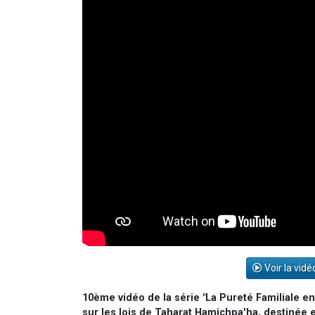
Voir la vidé
10ème vidéo de la série "La Pureté Familiale en
sur les lois de Taharat Hamichpa'ha, destinée