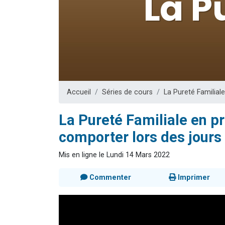
13 personnes
30 perso
Il reste 
12 nouve
29 personnes
Accueil
Séries de cours
La Pureté Familiale
La Pureté Familiale en p
comporter lors des jours 
Mis en ligne le Lundi 14 Mars 2022
Commenter
Imprimer