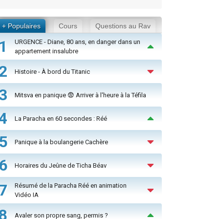
+ Populaires
Cours
Questions au Rav
1
URGENCE - Diane, 80 ans, en danger dans un
appartement insalubre
2
Histoire - À bord du Titanic
3
Mitsva en panique 😨 Arriver à l'heure à la Téfila
4
La Paracha en 60 secondes : Réé
5
Panique à la boulangerie Cachère
6
Horaires du Jeûne de Ticha Béav
7
Résumé de la Paracha Réé en animation
Vidéo IA
8
Avaler son propre sang, permis ?