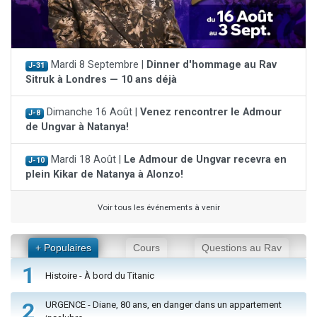
Mardi 8 Septembre |
Dinner d'hommage au Rav
J-31
Sitruk à Londres — 10 ans déjà
Dimanche 16 Août |
Venez rencontrer le Admour
J-8
de Ungvar à Natanya!
Mardi 18 Août |
Le Admour de Ungvar recevra en
J-10
plein Kikar de Natanya à Alonzo!
Voir tous les événements à venir
+ Populaires
Cours
Questions au Rav
1
Histoire - À bord du Titanic
2
URGENCE - Diane, 80 ans, en danger dans un appartement