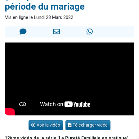
période du mariage
Il reste 49 places pour étudier en groupe sur Zoom
12 nouvelles musiques dans Torah-Box Music
Mis en ligne le Lundi 28 Mars 2022
3 personnes viennent de nous rejoindre sur WhatsApp
2 personnes viennent de nous rejoindre sur WhatsApp
2 personnes viennent de nous rejoindre sur WhatsApp
Voir la vidéo
Télécharger vidéo
12ème vidéo de la série "La Pureté Familiale en pratique"