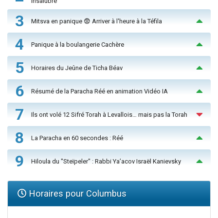
insalubre
3
Mitsva en panique 😨 Arriver à l'heure à la Téfila
4
Panique à la boulangerie Cachère
5
Horaires du Jeûne de Ticha Béav
6
Résumé de la Paracha Réé en animation Vidéo IA
7
Ils ont volé 12 Sifré Torah à Levallois… mais pas la Torah
8
La Paracha en 60 secondes : Réé
9
Hiloula du "Steïpeler" : Rabbi Ya’acov Israël Kanievsky
Horaires pour Columbus