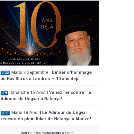
Mardi 8 Septembre |
Dinner d'hommage
J-32
au Rav Sitruk à Londres — 10 ans déjà
Dimanche 16 Août |
Venez rencontrer le
J-9
Admour de Ungvar à Natanya!
Mardi 18 Août |
Le Admour de Ungvar
J-11
recevra en plein Kikar de Natanya à Alonzo!
Voir tous les événements à venir