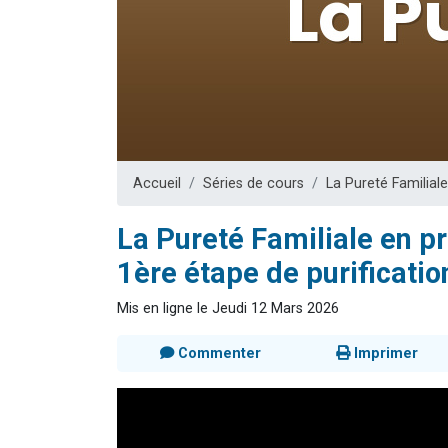
Nouvelle émis
61 personnes
Ariel vient 
Il reste 
Eva vient de
Accueil
Séries de cours
La Pureté Familiale
La Pureté Familiale en pr
1ère étape de purificatio
Mis en ligne le Jeudi 12 Mars 2026
Commenter
Imprimer