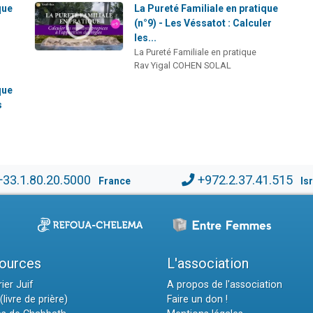
que
La Pureté Familiale en pratique
(n°9) - Les Véssatot : Calculer
les...
La Pureté Familiale en pratique
Rav Yigal COHEN SOLAL
que
s
+33.1.80.20.5000
+972.2.37.41.515
France
Is
ources
L'association
ier Juif
A propos de l'association
(livre de prière)
Faire un don !