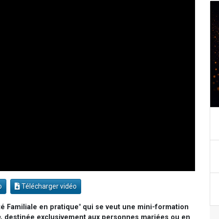
o
Télécharger vidéo
té Familiale en pratique" qui se veut une mini-formation
a
, destinée exclusivement aux personnes mariées ou en