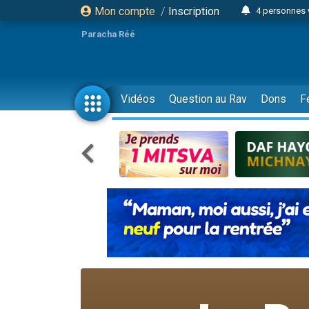
Mon compte
/
Inscription
4 personnes 
3 personnes 
Paracha Réé
Odaya vient 
3 personn
3 personn
Vidéos
Question au Rav
Dons
F
13 personnes
2 personnes 
30 perso
Il reste 
12 nouve
3 personnes 
2 personnes 
3 personnes 
2 nouvel
8 personn