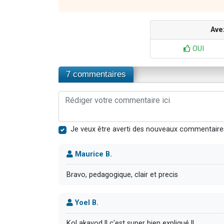
Ave
OUI
7 commentaires
Je veux être averti des nouveaux commentaire
Maurice B.
Bravo, pedagogique, clair et precis
Yoel B.
Kol akavod !! c'est super bien expliqué !!