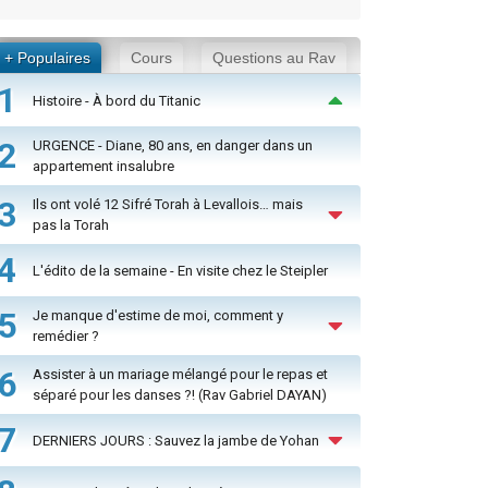
+ Populaires
Cours
Questions au Rav
1
Histoire - À bord du Titanic
2
URGENCE - Diane, 80 ans, en danger dans un
appartement insalubre
3
Ils ont volé 12 Sifré Torah à Levallois… mais
pas la Torah
4
L'édito de la semaine - En visite chez le Steipler
5
Je manque d'estime de moi, comment y
remédier ?
6
Assister à un mariage mélangé pour le repas et
séparé pour les danses ?! (Rav Gabriel DAYAN)
7
DERNIERS JOURS : Sauvez la jambe de Yohan