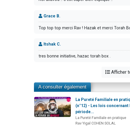
Grace B.
Top top top merci Rav ! Hazak et merci Torah B
Itshak C.
tres bonne initiative, hazac torah box .
Afficher 
A consulter également
La Pureté Familiale en prati
(n°12) - Les lois concernant 
période...
La Pureté Familiale en pratique
Rav Yigal COHEN SOLAL