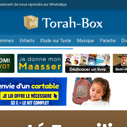
viennent de nous rejoindre sur WhatsApp
viennent de nous rejoindre sur WhatsApp
de donner son Maasser
es viennent de faire un don pour 5 jours de vacances aux Orphelins
es viennent de faire un don pour Diane, 80 ans, dans un appartement insalub
emmes
Enfants
Etude sur Texte
Musique
Paracha
Di
 viennent de demander une bénédiction
viennent de nous rejoindre sur WhatsApp
nnes viennent de faire un don pour Sauvez la jambe de Yohan
49 places pour étudier en groupe sur Zoom
lles musiques dans Torah-Box Music
viennent de nous rejoindre sur WhatsApp
viennent de nous rejoindre sur WhatsApp
viennent de nous rejoindre sur WhatsApp
les musiques dans Torah-Box Music
es viennent de faire un don pour Tsédaka : pauvres d'Israel