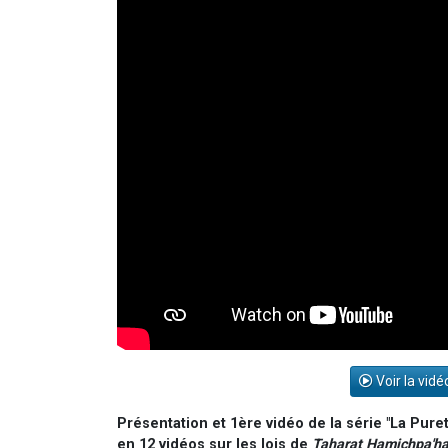
Voir la vidé
Présentation et 1ère vidéo de la série "La Pure
en 12 vidéos sur les lois de
Taharat Hamichpa'h