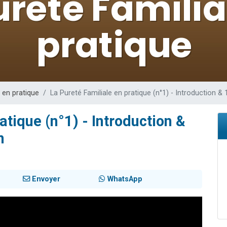
sion radio : Visions de grandeur n°104 : Le Chabbath et le Birkat Hamazone à 
 viennent de demander une bénédiction
de donner son Maasser
49 places pour étudier en groupe sur Zoom
 donner son Maasser
 en pratique
La Pureté Familiale en pratique (n°1) - Introduction & 
atique (n°1) - Introduction &
n
Envoyer
WhatsApp