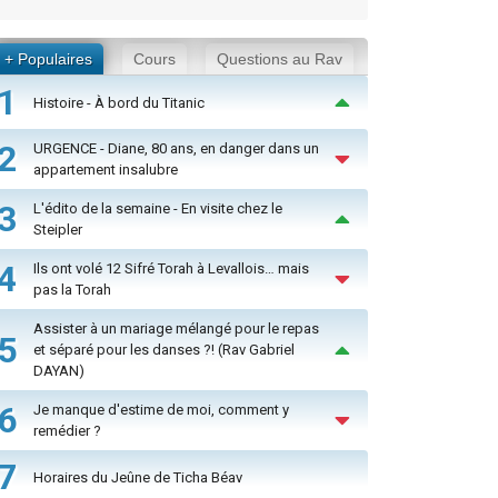
+ Populaires
Cours
Questions au Rav
1
Histoire - À bord du Titanic
2
URGENCE - Diane, 80 ans, en danger dans un
appartement insalubre
3
L'édito de la semaine - En visite chez le
Steipler
4
Ils ont volé 12 Sifré Torah à Levallois… mais
pas la Torah
Assister à un mariage mélangé pour le repas
5
et séparé pour les danses ?! (Rav Gabriel
DAYAN)
6
Je manque d'estime de moi, comment y
remédier ?
7
Horaires du Jeûne de Ticha Béav