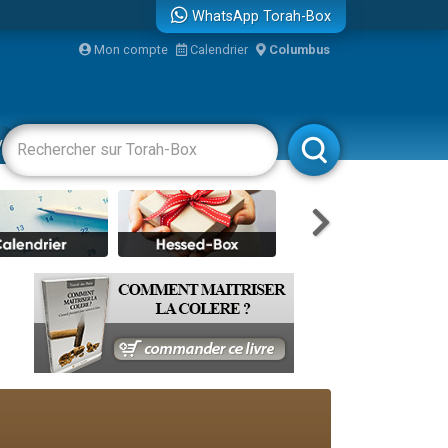
WhatsApp Torah-Box
Mon compte
Calendrier
Columbus
bre
vertissements
Livres
Rabbanim