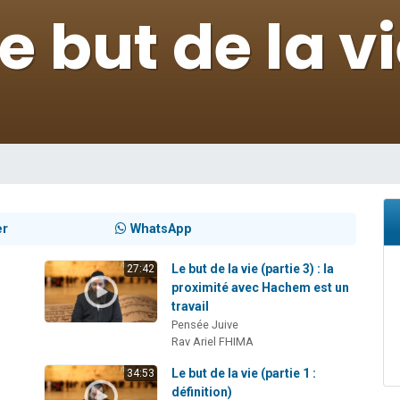
viennent de nous rejoindre sur WhatsApp
les musiques dans Torah-Box Music
viennent de nous rejoindre sur WhatsApp
es viennent de faire un don pour Tsédaka : pauvres d'Israel
es viennent de faire un don pour 1 Journée de Vacances Pour les Enfants
er
WhatsApp
Le but de la vie (partie 3) : la
27:42
proximité avec Hachem est un
travail
Pensée Juive
Rav Ariel FHIMA
Le but de la vie (partie 1 :
34:53
définition)