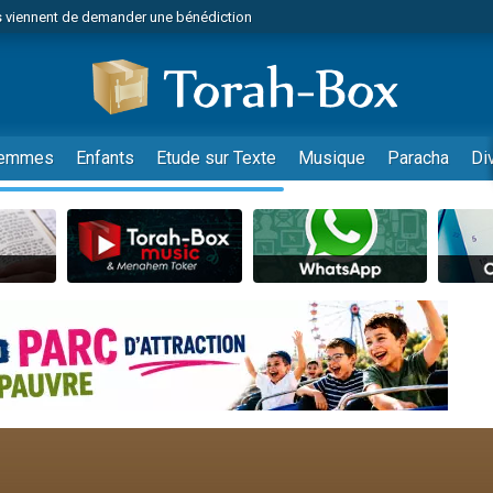
 viennent de demander une bénédiction
viennent de nous rejoindre sur WhatsApp
49 places pour étudier en groupe sur Zoom
nes viennent de faire un don pour Diane, 80 ans, dans un appartement insalu
 donner son Maasser
emmes
Enfants
Etude sur Texte
Musique
Paracha
Di
viennent de nous rejoindre sur WhatsApp
viennent de nous rejoindre sur WhatsApp
es viennent de faire un don pour 5 jours de vacances aux Orphelins
de donner son Maasser
 viennent de demander une bénédiction
viennent de nous rejoindre sur WhatsApp
nnes viennent de faire un don pour Sauvez la jambe de Yohan
lles musiques dans Torah-Box Music
49 places pour étudier en groupe sur Zoom
viennent de nous rejoindre sur WhatsApp