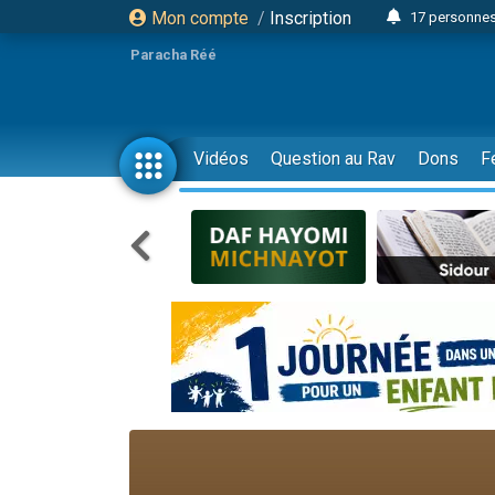
Mon compte
/
Inscription
17 personnes
4 personnes 
Paracha Réé
Il reste 
23 person
Eva vient de
Vidéos
Question au Rav
Dons
F
4 personnes 
3 personnes 
3 personn
Odaya vient 
13 personnes
2 personnes 
30 perso
12 nouve
Il reste 
3 personnes 