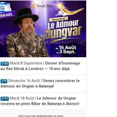
Mardi 8 Septembre |
Dinner d'hommage
J-32
au Rav Sitruk à Londres — 10 ans déjà
Dimanche 16 Août |
Venez rencontrer le
J-9
Admour de Ungvar à Natanya!
Mardi 18 Août |
Le Admour de Ungvar
J-11
recevra en plein Kikar de Natanya à Alonzo!
Voir tous les événements à venir