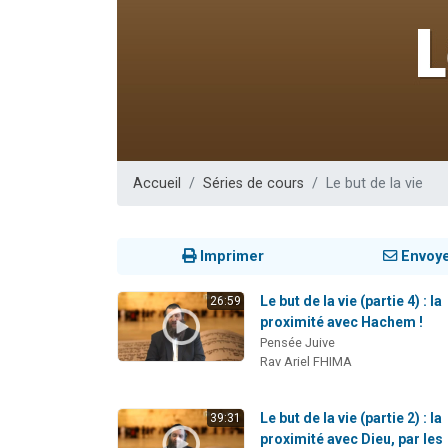
2 personnes 
2 nouvel
3 personnes 
8 personn
2 personn
Accueil
Séries de cours
Le but de la vie
Imprimer
Envoy
Le but de la vie (partie 4) : la
26:59
proximité avec Hachem !
Pensée Juive
Rav Ariel FHIMA
Le but de la vie (partie 2) : la
39:31
proximité avec Dieu, par les