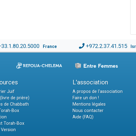
+33.1.80.20.5000
+972.2.37.41.515
France
Is
ources
L'association
ier Juif
A propos de l'association
(livre de prière)
Faire un don !
es de Chabbath
Mentions légales
 Torah-Box
Nous contacter
tion
Aide (FAQ)
t Torah-Box
 Version