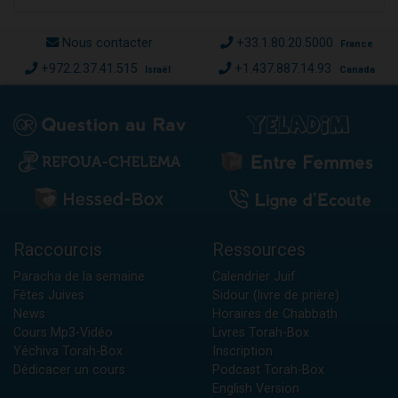
Nous contacter
+33.1.80.20.5000
France
+972.2.37.41.515
+1.437.887.14.93
Israël
Canada
Raccourcis
Ressources
Paracha de la semaine
Calendrier Juif
Fêtes Juives
Sidour (livre de prière)
News
Horaires de Chabbath
Cours Mp3-Vidéo
Livres Torah-Box
Yéchiva Torah-Box
Inscription
Dédicacer un cours
Podcast Torah-Box
English Version