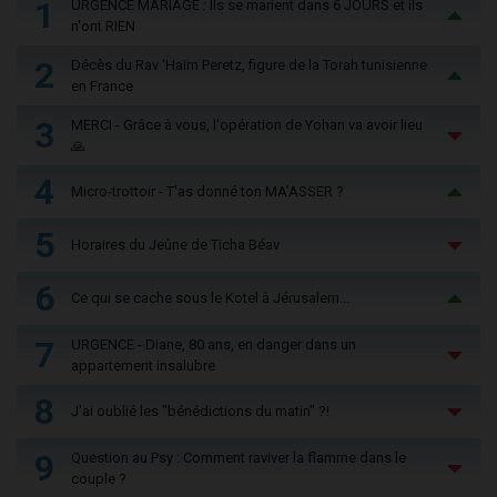
1
URGENCE MARIAGE : Ils se marient dans 6 JOURS et ils
n'ont RIEN
2
Décès du Rav ‘Haïm Peretz, figure de la Torah tunisienne
en France
3
MERCI - Grâce à vous, l'opération de Yohan va avoir lieu
🙏
4
Micro-trottoir - T'as donné ton MA’ASSER ?
5
Horaires du Jeûne de Ticha Béav
6
Ce qui se cache sous le Kotel à Jérusalem...
7
URGENCE - Diane, 80 ans, en danger dans un
appartement insalubre
8
J'ai oublié les "bénédictions du matin" ?!
9
Question au Psy : Comment raviver la flamme dans le
couple ?