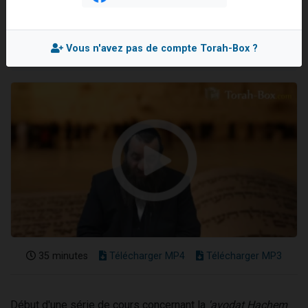
Rav Ariel FHIMA
Lisbel Esther vient de donner son Maasser
Mis en ligne le Lundi 9 Mars 2015
3 personnes viennent de faire un don pour Événements Torah-Box
Vous n'avez pas de compte Torah-Box ?
3 personnes viennent de nous rejoindre sur WhatsApp
11 personnes viennent de demander une bénédiction
Eliran vient de donner son Maasser
35 minutes
Télécharger MP4
Télécharger MP3
Début d'une série de cours concernant la
'avodat Hachem