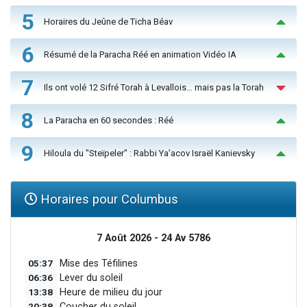
5
Horaires du Jeûne de Ticha Béav
6
Résumé de la Paracha Réé en animation Vidéo IA
7
Ils ont volé 12 Sifré Torah à Levallois… mais pas la Torah
8
La Paracha en 60 secondes : Réé
9
Hiloula du "Steïpeler" : Rabbi Ya’acov Israël Kanievsky
Horaires pour Columbus
7 Août 2026 - 24 Av 5786
05:37
Mise des Téfilines
06:36
Lever du soleil
13:38
Heure de milieu du jour
20:38
Coucher du soleil