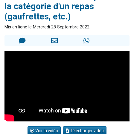
la catégorie d'un repas
2 personnes viennent de nous rejoindre sur WhatsApp
(gaufrettes, etc.)
6 personnes viennent de nous rejoindre sur WhatsApp
4 personnes viennent de faire un don pour Reloger Rivka, 6 enfants, victime de violences...
Mis en ligne le Mercredi 28 Septembre 2022
2 personnes viennent de faire un don pour 1 Journée de Vacances Pour les Enfants
17 personnes viennent de demander une bénédiction
Voir la vidéo
Télécharger vidéo