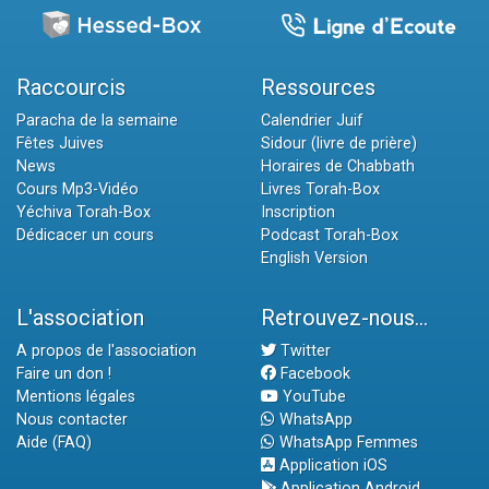
Raccourcis
Ressources
Paracha de la semaine
Calendrier Juif
Fêtes Juives
Sidour (livre de prière)
News
Horaires de Chabbath
Cours Mp3-Vidéo
Livres Torah-Box
Yéchiva Torah-Box
Inscription
Dédicacer un cours
Podcast Torah-Box
English Version
L'association
Retrouvez-nous...
A propos de l'association
Twitter
Faire un don !
Facebook
Mentions légales
YouTube
Nous contacter
WhatsApp
Aide (FAQ)
WhatsApp Femmes
Application iOS
Application Android