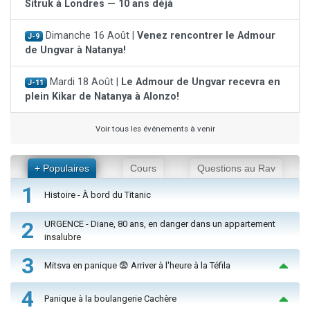
Sitruk à Londres — 10 ans déjà
Dimanche 16 Août |
Venez rencontrer le Admour
J-9
de Ungvar à Natanya!
Mardi 18 Août |
Le Admour de Ungvar recevra en
J-11
plein Kikar de Natanya à Alonzo!
Voir tous les événements à venir
+ Populaires
Cours
Questions au Rav
1
Histoire - À bord du Titanic
2
URGENCE - Diane, 80 ans, en danger dans un appartement
insalubre
3
Mitsva en panique 😨 Arriver à l'heure à la Téfila
4
Panique à la boulangerie Cachère