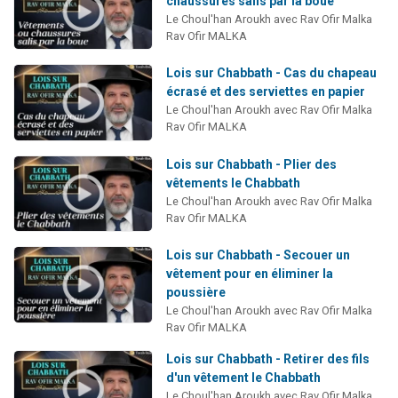
chaussures salis par la boue
2 personnes viennent de nous rejoindre sur WhatsApp
Le Choul'han Aroukh avec Rav Ofir Malka
Rav Ofir MALKA
13 personnes viennent de demander une bénédiction
Il reste 49 places pour étudier en groupe sur Zoom
Lois sur Chabbath - Cas du chapeau
écrasé et des serviettes en papier
12 nouvelles musiques dans Torah-Box Music
Le Choul'han Aroukh avec Rav Ofir Malka
2 personnes viennent de nous rejoindre sur WhatsApp
Rav Ofir MALKA
Lois sur Chabbath - Plier des
vêtements le Chabbath
Le Choul'han Aroukh avec Rav Ofir Malka
Rav Ofir MALKA
Lois sur Chabbath - Secouer un
vêtement pour en éliminer la
poussière
Le Choul'han Aroukh avec Rav Ofir Malka
Rav Ofir MALKA
Lois sur Chabbath - Retirer des fils
d'un vêtement le Chabbath
Le Choul'han Aroukh avec Rav Ofir Malka