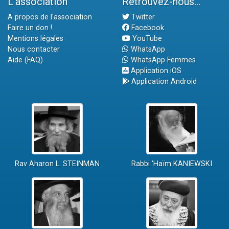
L'association
Retrouvez-nous...
A propos de l'association
Twitter
Faire un don !
Facebook
Mentions légales
YouTube
Nous contacter
WhatsApp
Aide (FAQ)
WhatsApp Femmes
Application iOS
Application Android
Rav Aharon L. STEINMAN
Rabbi 'Haïm KANIEWSKI