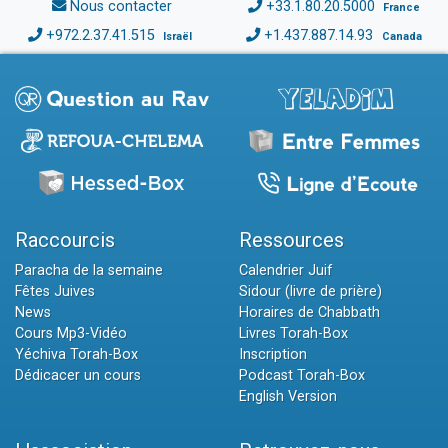
Nous contacter
+33.1.80.20.5000
France
+972.2.37.41.515
+1.437.887.14.93
Israël
Canada
Raccourcis
Ressources
Paracha de la semaine
Calendrier Juif
Fêtes Juives
Sidour (livre de prière)
News
Horaires de Chabbath
Cours Mp3-Vidéo
Livres Torah-Box
Yéchiva Torah-Box
Inscription
Dédicacer un cours
Podcast Torah-Box
English Version