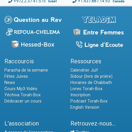
+972.2.37.41.515
+1.437.887.14.93
Israël
Canada
Raccourcis
Ressources
Paracha de la semaine
Calendrier Juif
Fêtes Juives
Sidour (livre de prière)
News
Horaires de Chabbath
Cours Mp3-Vidéo
Livres Torah-Box
Yéchiva Torah-Box
Inscription
Dédicacer un cours
Podcast Torah-Box
English Version
L'association
Retrouvez-nous...