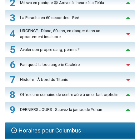
2
Mitsva en panique 😨 Arriver à l'heure à la Téfila
3
La Paracha en 60 secondes : Réé
4
URGENCE - Diane, 80 ans, en danger dans un
appartement insalubre
5
Avaler son propre sang, permis ?
6
Panique à la boulangerie Cachère
7
Histoire - À bord du Titanic
8
Offrez une semaine de centre aéré à un enfant orphelin
9
DERNIERS JOURS : Sauvez la jambe de Yohan
Horaires pour Columbus