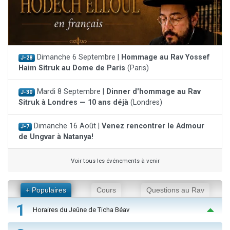
Dimanche 6 Septembre |
Hommage au Rav Yossef
J-28
Haim Sitruk au Dome de Paris
(Paris)
Mardi 8 Septembre |
Dinner d'hommage au Rav
J-30
Sitruk à Londres — 10 ans déjà
(Londres)
Dimanche 16 Août |
Venez rencontrer le Admour
J-7
de Ungvar à Natanya!
Voir tous les événements à venir
+ Populaires
Cours
Questions au Rav
1
Horaires du Jeûne de Ticha Béav