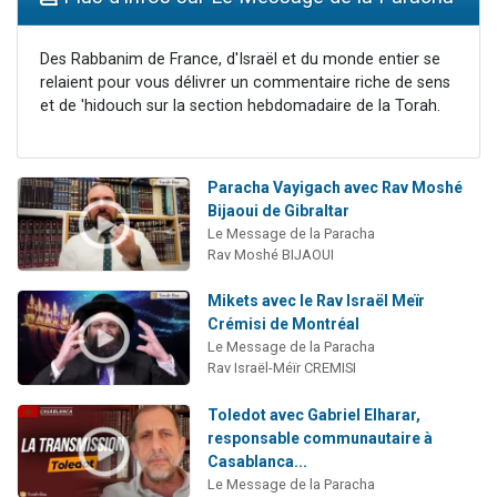
Nouvelle émission radio : Visions de grandeur n°104 : Le Chabbath et le Birkat Hamazone à travers le temps
61 personnes viennent de demander une bénédiction
Des Rabbanim de France, d'Israël et du monde entier se
relaient pour vous délivrer un commentaire riche de sens
Ariel vient de donner son Maasser
et de 'hidouch sur la section hebdomadaire de la Torah.
Il reste 49 places pour étudier en groupe sur Zoom
Eva vient de donner son Maasser
Paracha Vayigach avec Rav Moshé
Bijaoui de Gibraltar
Le Message de la Paracha
Rav Moshé BIJAOUI
Mikets avec le Rav Israël Meïr
Crémisi de Montréal
Le Message de la Paracha
Rav Israël-Méïr CREMISI
Toledot avec Gabriel Elharar,
responsable communautaire à
Casablanca...
Le Message de la Paracha