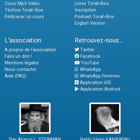
Cours Mp3-Vidéo
Livres Torah-Box
Yéchiva Torah-Box
Inscription
Dédicacer un cours
Podcast Torah-Box
English Version
L'association
Retrouvez-nous...
A propos de l'association
Twitter
Faire un don !
Facebook
Mentions légales
YouTube
Nous contacter
WhatsApp
Aide (FAQ)
WhatsApp Femmes
Application iOS
Application Android
Rav Aharon L. STEINMAN
Rabbi 'Haïm KANIEWSKI