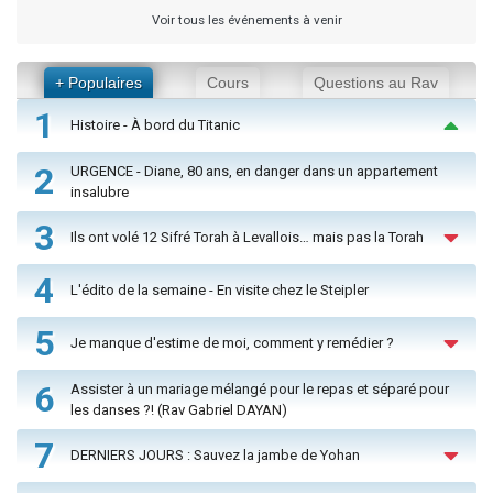
Voir tous les événements à venir
+ Populaires
Cours
Questions au Rav
1
Histoire - À bord du Titanic
2
URGENCE - Diane, 80 ans, en danger dans un appartement
insalubre
3
Ils ont volé 12 Sifré Torah à Levallois… mais pas la Torah
4
L'édito de la semaine - En visite chez le Steipler
5
Je manque d'estime de moi, comment y remédier ?
6
Assister à un mariage mélangé pour le repas et séparé pour
les danses ?! (Rav Gabriel DAYAN)
7
DERNIERS JOURS : Sauvez la jambe de Yohan