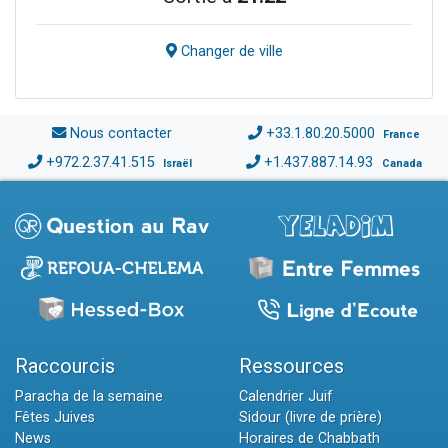
Changer de ville
Nous contacter
+33.1.80.20.5000
France
+972.2.37.41.515
+1.437.887.14.93
Israël
Canada
Raccourcis
Ressources
Paracha de la semaine
Calendrier Juif
Fêtes Juives
Sidour (livre de prière)
News
Horaires de Chabbath