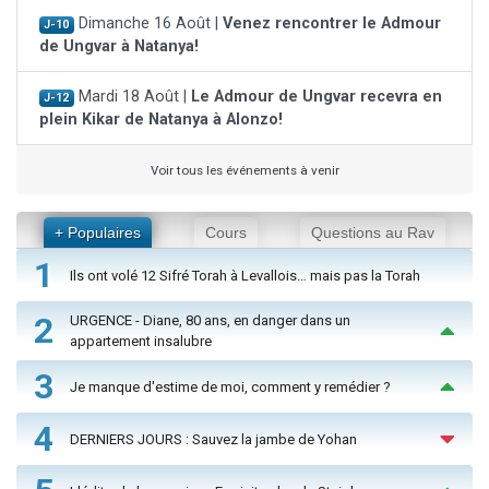
Dimanche 16 Août |
Venez rencontrer le Admour
J-10
de Ungvar à Natanya!
Mardi 18 Août |
Le Admour de Ungvar recevra en
J-12
plein Kikar de Natanya à Alonzo!
Voir tous les événements à venir
+ Populaires
Cours
Questions au Rav
1
Ils ont volé 12 Sifré Torah à Levallois… mais pas la Torah
2
URGENCE - Diane, 80 ans, en danger dans un
appartement insalubre
3
Je manque d'estime de moi, comment y remédier ?
4
DERNIERS JOURS : Sauvez la jambe de Yohan