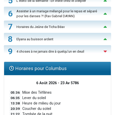
5
L'édito de la semaine - En visite chez le Steipler
6
Assister à un mariage mélangé pour le repas et séparé
pour les danses ?! (Rav Gabriel DAYAN)
7
Horaires du Jeûne de Ticha Béav
8
Elyana au buisson ardent
9
4 choses à ne jamais dire à quelqu'un en deuil
Horaires pour Columbus
6 Août 2026 - 23 Av 5786
05:36
Mise des Téfilines
06:35
Lever du soleil
13:38
Heure de milieu du jour
20:39
Coucher du soleil
21:22
Tombée de la nuit