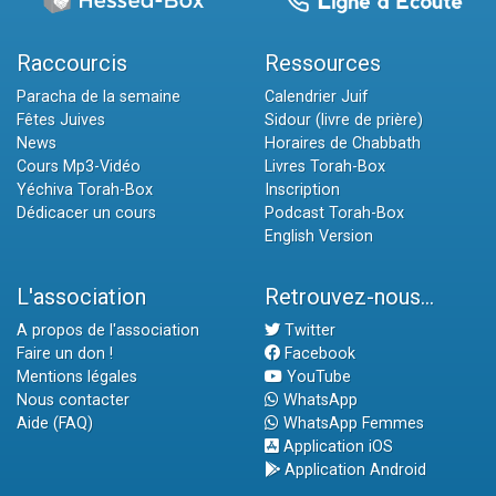
Raccourcis
Ressources
Paracha de la semaine
Calendrier Juif
Fêtes Juives
Sidour (livre de prière)
News
Horaires de Chabbath
Cours Mp3-Vidéo
Livres Torah-Box
Yéchiva Torah-Box
Inscription
Dédicacer un cours
Podcast Torah-Box
English Version
L'association
Retrouvez-nous...
A propos de l'association
Twitter
Faire un don !
Facebook
Mentions légales
YouTube
Nous contacter
WhatsApp
Aide (FAQ)
WhatsApp Femmes
Application iOS
Application Android