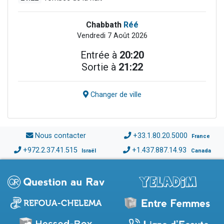
Chabbath
Réé
Vendredi 7 Août 2026
Entrée à
20:20
Sortie à
21:22
Changer de ville
Nous contacter
+33.1.80.20.5000
France
+972.2.37.41.515
+1.437.887.14.93
Israël
Canada