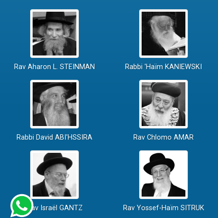
Rav Aharon L. STEINMAN
Rabbi 'Haïm KANIEWSKI
Rabbi David ABI'HSSIRA
Rav Chlomo AMAR
Rav Israël GANTZ
Rav Yossef-Haïm SITRUK