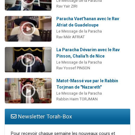
Le Message de la Paracha
Rav Yaïr ZIRI
Paracha Vaet'hanan avec le Rav
Afriat de Guadeloupe
Le Message de la Paracha
Rav Méïr AFRIAT
La Paracha Dévarim avec le Rav
Pinson, Chalia'h de Nice
Le Message de la Paracha
Rav Yossef PINSON
Matot-Massé vue par le Rabbin
Torjman de "Nazareth"
Le Message de la Paracha
Rabbin Haim TORJMAN
Newsletter Torah-Box
Pour recevoir chaque semaine les nouveaux cours et