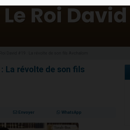
 viennent de demander une bénédiction
viennent de nous rejoindre sur WhatsApp
49 places pour étudier en groupe sur Zoom
 donner son Maasser
donner son Maasser
Roi David #19 : La révolte de son fils Avchalom
: La révolte de son fils
Envoyer
WhatsApp