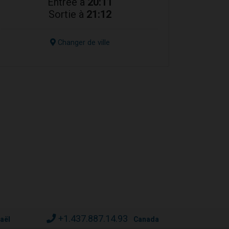
Entrée à
20:11
Sortie à
21:12
Changer de ville
+1.437.887.14.93
raël
Canada