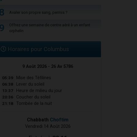
8
Avaler son propre sang, permis ?
9
Offrez une semaine de centre aéré à un enfant
orphelin
Horaires pour Columbus
9 Août 2026 - 26 Av 5786
05:39
Mise des Téfilines
06:38
Lever du soleil
13:37
Heure de milieu du jour
20:36
Coucher du soleil
21:18
Tombée de la nuit
Chabbath
Choftim
Vendredi 14 Août 2026