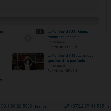
eur
Le Roi David #21 : Aimer,
5:21
même ses ennemis
Le Roi David
Rav Mickael CEYLON
Le Roi David #18 : La preuve
5:01
que David n'a pas fauté
Le Roi David
Rav Mickael CEYLON
de
+33.1.80.20.5000
+972.2.37.41.515
France
Is