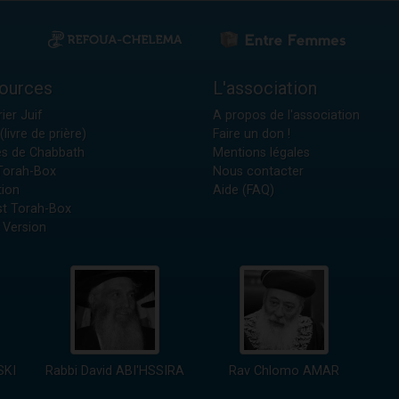
ources
L'association
ier Juif
A propos de l'association
(livre de prière)
Faire un don !
es de Chabbath
Mentions légales
 Torah-Box
Nous contacter
tion
Aide (FAQ)
t Torah-Box
 Version
SKI
Rabbi David ABI'HSSIRA
Rav Chlomo AMAR