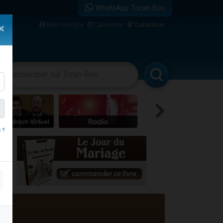
WhatsApp Torah-Box
Mon compte
Calendrier
Columbus
×
vertissements
Livres
Rabbanim
re
 ?
...