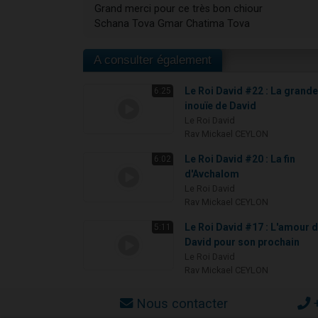
Grand merci pour ce très bon chiour
Schana Tova Gmar Chatima Tova
A consulter également
Le Roi David #22 : La grand
6:25
inouïe de David
Le Roi David
Rav Mickael CEYLON
Le Roi David #20 : La fin
6:02
d'Avchalom
Le Roi David
Rav Mickael CEYLON
Le Roi David #17 : L'amour 
5:11
David pour son prochain
Le Roi David
Rav Mickael CEYLON
Nous contacter