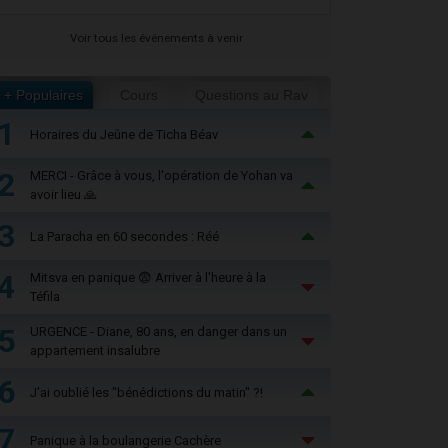
Voir tous les événements à venir
+ Populaires
Cours
Questions au Rav
1
Horaires du Jeûne de Ticha Béav
2
MERCI - Grâce à vous, l'opération de Yohan va
avoir lieu 🙏
3
La Paracha en 60 secondes : Réé
4
Mitsva en panique 😨 Arriver à l'heure à la
Téfila
5
URGENCE - Diane, 80 ans, en danger dans un
appartement insalubre
6
J'ai oublié les "bénédictions du matin" ?!
7
Panique à la boulangerie Cachère