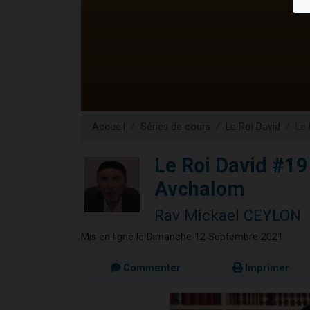
17 personnes
4 personnes 
Il reste 
Eva vient de
Eli vient de 
Accueil
Séries de cours
Le Roi David
Le 
Le Roi David #19 
Avchalom
Rav Mickael CEYLON
Mis en ligne le Dimanche 12 Septembre 2021
Commenter
Imprimer