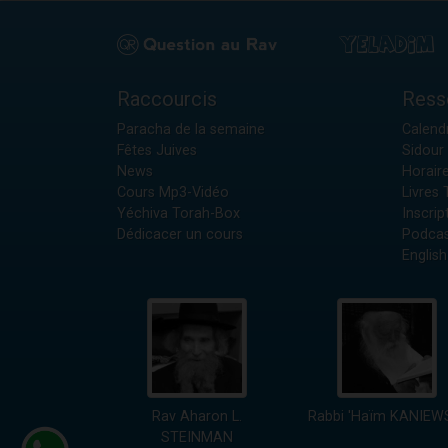
Raccourcis
Ress
Paracha de la semaine
Calendr
Fêtes Juives
Sidour 
News
Horair
Cours Mp3-Vidéo
Livres
Yéchiva Torah-Box
Inscrip
Dédicacer un cours
Podcas
English
Rav Aharon L.
Rabbi 'Haïm KANIEW
STEINMAN