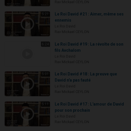
Rav Mickael CEYLON
Le Roi David #21 : Aimer, même ses
5:21
ennemis
Le Roi David
Rav Mickael CEYLON
Le Roi David #19 : La révolte de son
6:24
fils Avchalom
Le Roi David
Rav Mickael CEYLON
Le Roi David #18 : La preuve que
5:01
David n'a pas fauté
Le Roi David
Rav Mickael CEYLON
Le Roi David #17 : L'amour de David
5:11
pour son prochain
Le Roi David
Rav Mickael CEYLON