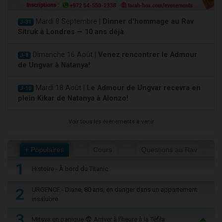
Mardi 8 Septembre |
Dinner d'hommage au Rav
J-31
Sitruk à Londres — 10 ans déjà
Dimanche 16 Août |
Venez rencontrer le Admour
J-8
de Ungvar à Natanya!
Mardi 18 Août |
Le Admour de Ungvar recevra en
J-10
plein Kikar de Natanya à Alonzo!
Voir tous les événements à venir
+ Populaires
Cours
Questions au Rav
1
Histoire - À bord du Titanic
2
URGENCE - Diane, 80 ans, en danger dans un appartement
insalubre
3
Mitsva en panique 😨 Arriver à l'heure à la Téfila