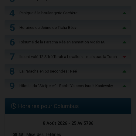
4
Panique à la boulangerie Cachère
5
Horaires du Jeûne de Ticha Béav
6
Résumé de la Paracha Réé en animation Vidéo IA
7
Ils ont volé 12 Sifré Torah à Levallois… mais pas la Torah
8
La Paracha en 60 secondes : Réé
9
Hiloula du "Steïpeler" : Rabbi Ya’acov Israël Kanievsky
Horaires pour Columbus
8 Août 2026 - 25 Av 5786
05:38
Mise des Téfilines