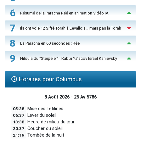
6
Résumé de la Paracha Réé en animation Vidéo IA
7
Ils ont volé 12 Sifré Torah à Levallois… mais pas la Torah
8
La Paracha en 60 secondes : Réé
9
Hiloula du "Steïpeler" : Rabbi Ya’acov Israël Kanievsky
Horaires pour Columbus
8 Août 2026 - 25 Av 5786
05:38
Mise des Téfilines
06:37
Lever du soleil
13:38
Heure de milieu du jour
20:37
Coucher du soleil
21:19
Tombée de la nuit