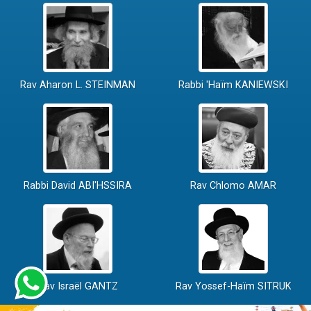
Rav Aharon L. STEINMAN
Rabbi 'Haïm KANIEWSKI
Rabbi David ABI'HSSIRA
Rav Chlomo AMAR
Rav Israël GANTZ
Rav Yossef-Haïm SITRUK