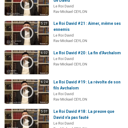
de David
Il reste 49 places pour étudier en groupe sur Zoom
Le Roi David
Rav Mickael CEYLON
12 nouvelles musiques dans Torah-Box Music
3 personnes viennent de nous rejoindre sur WhatsApp
Le Roi David #21 : Aimer, même ses
5:21
ennemis
2 personnes viennent de nous rejoindre sur WhatsApp
Le Roi David
2 personnes viennent de nous rejoindre sur WhatsApp
Rav Mickael CEYLON
Le Roi David #20 : La fin d'Avchalom
6:02
Le Roi David
Rav Mickael CEYLON
Le Roi David #19 : La révolte de son
6:24
fils Avchalom
Le Roi David
Rav Mickael CEYLON
Le Roi David #18 : La preuve que
5:01
David n'a pas fauté
Le Roi David