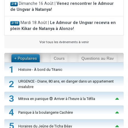
Dimanche 16 Août |
Venez rencontrer le Admour
J-8
de Ungvar à Natanya!
Mardi 18 Août |
Le Admour de Ungvar recevra en
J-10
plein Kikar de Natanya à Alonzo!
Voir tous les événements à venir
+ Populaires
Cours
Questions au Rav
1
Histoire - À bord du Titanic
2
URGENCE - Diane, 80 ans, en danger dans un appartement
insalubre
3
Mitsva en panique 😨 Arriver à l'heure à la Téfila
4
Panique à la boulangerie Cachère
5
Horaires du Jeûne de Ticha Béav