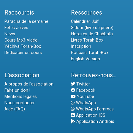
Raccourcis
Ressources
Paracha de la semaine
Calendrier Juif
Fêtes Juives
Sidour (livre de prière)
News
Horaires de Chabbath
Cours Mp3-Vidéo
Livres Torah-Box
Yéchiva Torah-Box
Inscription
Dédicacer un cours
Podcast Torah-Box
English Version
L'association
Retrouvez-nous...
A propos de l'association
Twitter
Faire un don !
Facebook
Mentions légales
YouTube
Nous contacter
WhatsApp
Aide (FAQ)
WhatsApp Femmes
Application iOS
Application Android