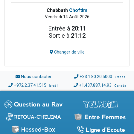
Chabbath
Choftim
Vendredi 14 Août 2026
Entrée à
20:11
Sortie à
21:12
Changer de ville
Nous contacter
+33.1.80.20.5000
France
+972.2.37.41.515
+1.437.887.14.93
Israël
Canada