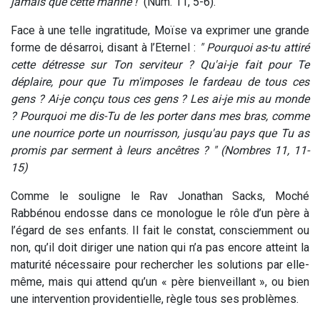
jamais que cette manne !"
(Num. 11, 5-6).
Face à une telle ingratitude, Moïse va exprimer une grande
forme de désarroi, disant à l’Eternel :
" Pourquoi as-tu attiré
cette détresse sur Ton serviteur ? Qu'ai-je fait pour Te
déplaire, pour que Tu m'imposes le fardeau de tous ces
gens ? Ai-je conçu tous ces gens ? Les ai-je mis au monde
? Pourquoi me dis-Tu de les porter dans mes bras, comme
une nourrice porte un nourrisson, jusqu'au pays que Tu as
promis par serment à leurs ancêtres ? " (Nombres 11, 11-
15)
Comme le souligne le Rav Jonathan Sacks, Moché
Rabbénou endosse dans ce monologue le rôle d’un père à
l’égard de ses enfants. Il fait le constat, consciemment ou
non, qu’il doit diriger une nation qui n’a pas encore atteint la
maturité nécessaire pour rechercher les solutions par elle-
même, mais qui attend qu’un « père bienveillant », ou bien
une intervention providentielle, règle tous ses problèmes.