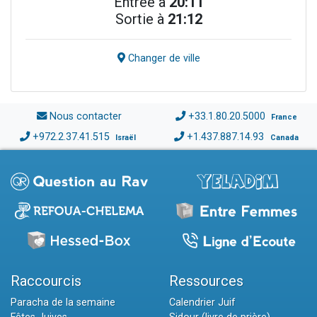
Entrée à
20:11
Sortie à
21:12
Changer de ville
Nous contacter
+33.1.80.20.5000
France
+972.2.37.41.515
+1.437.887.14.93
Israël
Canada
Raccourcis
Ressources
Paracha de la semaine
Calendrier Juif