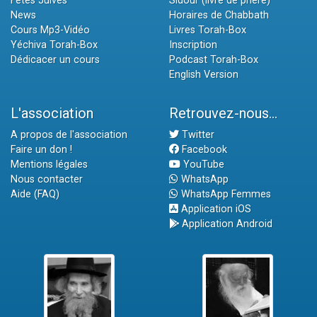
Fêtes Juives
Sidour (livre de prière)
News
Horaires de Chabbath
Cours Mp3-Vidéo
Livres Torah-Box
Yéchiva Torah-Box
Inscription
Dédicacer un cours
Podcast Torah-Box
English Version
L'association
Retrouvez-nous...
A propos de l'association
Twitter
Faire un don !
Facebook
Mentions légales
YouTube
Nous contacter
WhatsApp
Aide (FAQ)
WhatsApp Femmes
Application iOS
Application Android