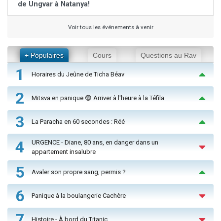
de Ungvar à Natanya!
Voir tous les événements à venir
+ Populaires
Cours
Questions au Rav
1
Horaires du Jeûne de Ticha Béav
2
Mitsva en panique 😨 Arriver à l'heure à la Téfila
3
La Paracha en 60 secondes : Réé
4
URGENCE - Diane, 80 ans, en danger dans un
appartement insalubre
5
Avaler son propre sang, permis ?
6
Panique à la boulangerie Cachère
7
Histoire - À bord du Titanic