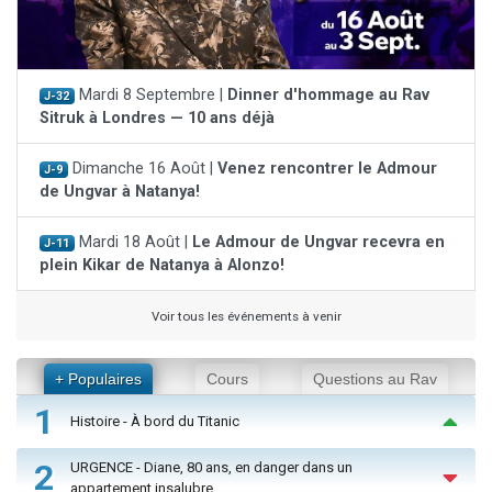
Mardi 8 Septembre |
Dinner d'hommage au Rav
J-32
Sitruk à Londres — 10 ans déjà
Dimanche 16 Août |
Venez rencontrer le Admour
J-9
de Ungvar à Natanya!
Mardi 18 Août |
Le Admour de Ungvar recevra en
J-11
plein Kikar de Natanya à Alonzo!
Voir tous les événements à venir
+ Populaires
Cours
Questions au Rav
1
Histoire - À bord du Titanic
2
URGENCE - Diane, 80 ans, en danger dans un
appartement insalubre