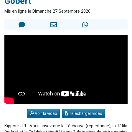
Gobert
3 personnes viennent de nous rejoindre sur WhatsApp
Mis en ligne le Dimanche 27 Septembre 2020
2 personnes viennent de nous rejoindre sur WhatsApp
3 personnes viennent de nous rejoindre sur WhatsApp
2 nouvelles musiques dans Torah-Box Music
4 personnes viennent de faire un don pour Reloger Rivka, 6 enfants, victime de violences...
Voir la vidéo
Télécharger vidéo
Kippour J-1 ! Vous savez que la Téchouva (repentance), la Téfila