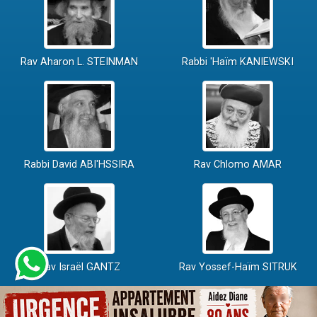
Rav Aharon L. STEINMAN
Rabbi 'Haïm KANIEWSKI
Rabbi David ABI'HSSIRA
Rav Chlomo AMAR
Rav Israël GANTZ
Rav Yossef-Haïm SITRUK