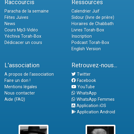
Raccourcis
Ressources
Paracha de la semaine
Calendrier Juif
Fêtes Juives
Sidour (livre de prière)
News
Horaires de Chabbath
Cours Mp3-Vidéo
Livres Torah-Box
Yéchiva Torah-Box
Inscription
Dédicacer un cours
Podcast Torah-Box
English Version
L'association
Retrouvez-nous...
A propos de l'association
Twitter
Faire un don !
Facebook
Mentions légales
YouTube
Nous contacter
WhatsApp
Aide (FAQ)
WhatsApp Femmes
Application iOS
Application Android