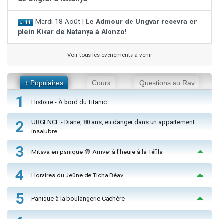
Mardi 18 Août |
Le Admour de Ungvar recevra en
J-11
plein Kikar de Natanya à Alonzo!
Voir tous les événements à venir
+ Populaires
Cours
Questions au Rav
1
Histoire - À bord du Titanic
2
URGENCE - Diane, 80 ans, en danger dans un appartement
insalubre
3
Mitsva en panique 😨 Arriver à l'heure à la Téfila
4
Horaires du Jeûne de Ticha Béav
5
Panique à la boulangerie Cachère