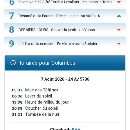
6
Ils ont volé 12 Sifré Torah à Levallois… mais pas la Torah
7
Résumé de la Paracha Réé en animation Vidéo IA
8
DERNIERS JOURS : Sauvez la jambe de Yohan
9
L'édito de la semaine - En visite chez le Steipler
Horaires pour Columbus
7 Août 2026 - 24 Av 5786
05:37
Mise des Téfilines
06:36
Lever du soleil
13:38
Heure de milieu du jour
20:38
Coucher du soleil
21:21
Tombée de la nuit
Chabbath
Réé