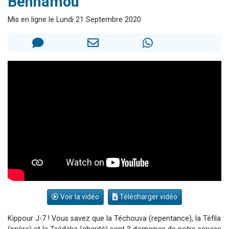
Benhamou
Il reste 49 places pour étudier en groupe sur Zoom
Mis en ligne le Lundi 21 Septembre 2020
12 nouvelles musiques dans Torah-Box Music
3 personnes viennent de nous rejoindre sur WhatsApp
2 personnes viennent de nous rejoindre sur WhatsApp
2 personnes viennent de nous rejoindre sur WhatsApp
Voir la vidéo
Télécharger vidéo
Kippour J-7 ! Vous savez que la Téchouva (repentance), la Téfila