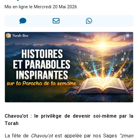
3 personnes viennent de nous rejoindre sur WhatsApp
Mis en ligne le Mercredi 20 Mai 2026
3 personnes viennent de faire un don pour 5 jours de vacances aux Orphelins
Odaya vient de donner son Maasser
13 personnes viennent de demander une bénédiction
3 personnes viennent de nous rejoindre sur WhatsApp
Chavou'ot : le privilège de devenir soi-même par la
Torah
La fête de
Chavou'ot
est appelée par nos Sages
“zman