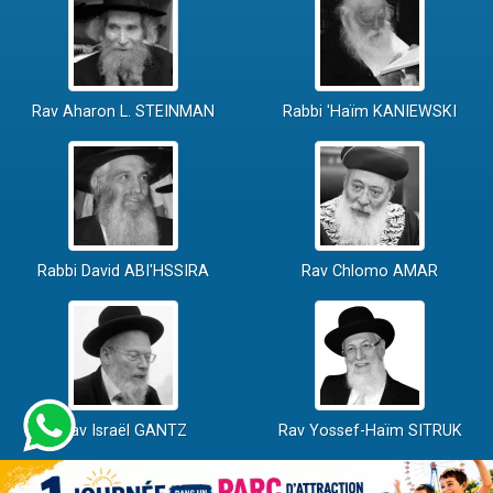
Rav Aharon L. STEINMAN
Rabbi 'Haïm KANIEWSKI
Rabbi David ABI'HSSIRA
Rav Chlomo AMAR
Rav Israël GANTZ
Rav Yossef-Haïm SITRUK