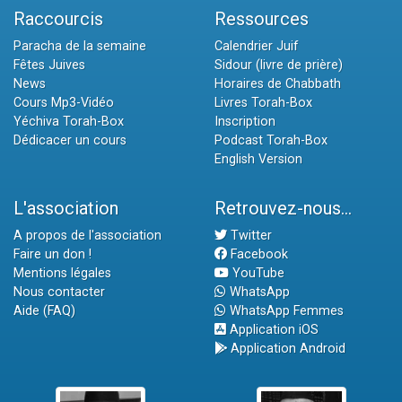
Raccourcis
Ressources
Paracha de la semaine
Calendrier Juif
Fêtes Juives
Sidour (livre de prière)
News
Horaires de Chabbath
Cours Mp3-Vidéo
Livres Torah-Box
Yéchiva Torah-Box
Inscription
Dédicacer un cours
Podcast Torah-Box
English Version
L'association
Retrouvez-nous...
A propos de l'association
Twitter
Faire un don !
Facebook
Mentions légales
YouTube
Nous contacter
WhatsApp
Aide (FAQ)
WhatsApp Femmes
Application iOS
Application Android