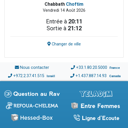
Chabbath
Choftim
Vendredi 14 Août 2026
Entrée à
20:11
Sortie à
21:12
Changer de ville
Nous contacter
+33.1.80.20.5000
France
+972.2.37.41.515
+1.437.887.14.93
Israël
Canada