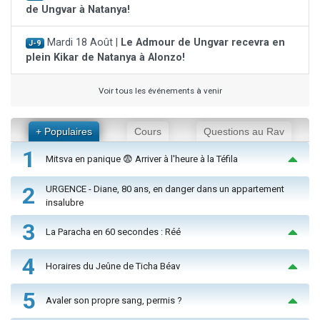
de Ungvar à Natanya!
Mardi 18 Août |
Le Admour de Ungvar recevra en
J-9
plein Kikar de Natanya à Alonzo!
Voir tous les événements à venir
+ Populaires
Cours
Questions au Rav
1
Mitsva en panique 😨 Arriver à l'heure à la Téfila
2
URGENCE - Diane, 80 ans, en danger dans un appartement
insalubre
3
La Paracha en 60 secondes : Réé
4
Horaires du Jeûne de Ticha Béav
5
Avaler son propre sang, permis ?