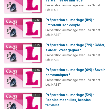
1ère année de mariage
Il reste 49 places pour étudier en groupe sur Zoom
Préparation au mariage avec Léa Nabet
Léa NABET
12 nouvelles musiques dans Torah-Box Music
3 personnes viennent de nous rejoindre sur WhatsApp
Préparation au mariage (8/9) :
12:59
Entretenir son couple
2 personnes viennent de nous rejoindre sur WhatsApp
Préparation au mariage avec Léa Nabet
2 personnes viennent de nous rejoindre sur WhatsApp
Léa NABET
Préparation au mariage (7/9) : Céder,
15:20
s'aider : c'est gagner !
Préparation au mariage avec Léa Nabet
Léa NABET
Préparation au mariage (6/9) : Savoir
13:60
communiquer !
Préparation au mariage avec Léa Nabet
Léa NABET
Préparation au mariage (5/9) :
18:19
Besoins masculins, besoins
féminins