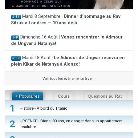
Mardi 8 Septembre |
Dinner d'hommage au Rav
J-31
Sitruk à Londres — 10 ans déjà
Dimanche 16 Août |
Venez rencontrer le Admour
J-8
de Ungvar à Natanya!
Mardi 18 Août |
Le Admour de Ungvar recevra en
J-10
plein Kikar de Natanya à Alonzo!
Voir tous les événements à venir
+ Populaires
Cours
Questions au Rav
1
Histoire - À bord du Titanic
2
URGENCE - Diane, 80 ans, en danger dans un appartement
insalubre