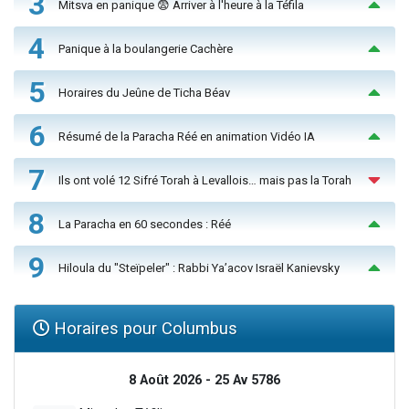
3
Mitsva en panique 😨 Arriver à l'heure à la Téfila
4
Panique à la boulangerie Cachère
5
Horaires du Jeûne de Ticha Béav
6
Résumé de la Paracha Réé en animation Vidéo IA
7
Ils ont volé 12 Sifré Torah à Levallois… mais pas la Torah
8
La Paracha en 60 secondes : Réé
9
Hiloula du "Steïpeler" : Rabbi Ya’acov Israël Kanievsky
Horaires pour Columbus
8 Août 2026 - 25 Av 5786