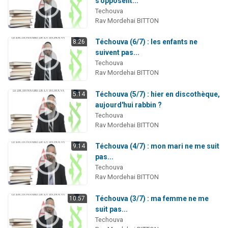
s'opposent...
Nouvelle émission radio : Visions de grandeur n°104 : Le Chabbath et le Birkat Hamazone à travers le temps
Techouva
Rav Mordehai BITTON
61 personnes viennent de demander une bénédiction
Ariel vient de donner son Maasser
Téchouva (6/7) : les enfants ne
8:26
suivent pas...
Il reste 49 places pour étudier en groupe sur Zoom
Techouva
Eva vient de donner son Maasser
Rav Mordehai BITTON
Téchouva (5/7) : hier en discothèque,
5:14
aujourd'hui rabbin ?
Techouva
Rav Mordehai BITTON
Téchouva (4/7) : mon mari ne me suit
9:14
pas...
Techouva
Rav Mordehai BITTON
Téchouva (3/7) : ma femme ne me
10:57
suit pas...
Techouva