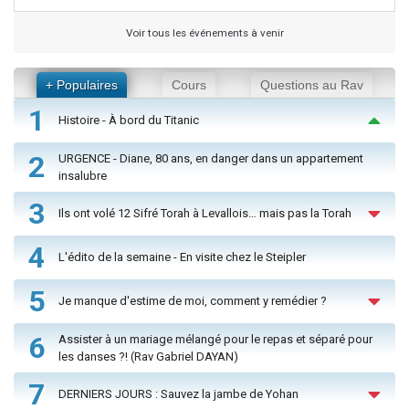
Voir tous les événements à venir
+ Populaires
Cours
Questions au Rav
1
Histoire - À bord du Titanic
2
URGENCE - Diane, 80 ans, en danger dans un appartement
insalubre
3
Ils ont volé 12 Sifré Torah à Levallois… mais pas la Torah
4
L'édito de la semaine - En visite chez le Steipler
5
Je manque d'estime de moi, comment y remédier ?
6
Assister à un mariage mélangé pour le repas et séparé pour
les danses ?! (Rav Gabriel DAYAN)
7
DERNIERS JOURS : Sauvez la jambe de Yohan