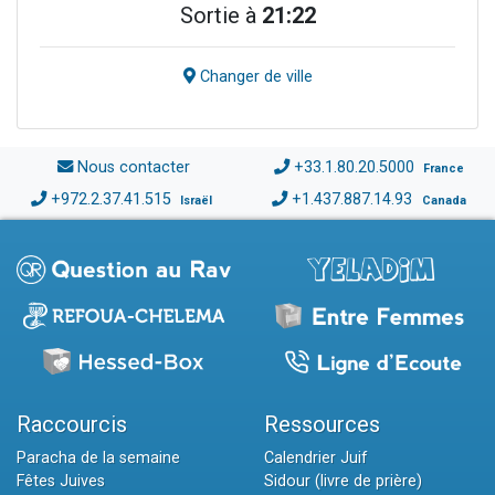
Sortie à
21:22
Changer de ville
Nous contacter
+33.1.80.20.5000
France
+972.2.37.41.515
+1.437.887.14.93
Israël
Canada
Raccourcis
Ressources
Paracha de la semaine
Calendrier Juif
Fêtes Juives
Sidour (livre de prière)