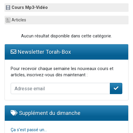
Il reste 49 places pour étudier en groupe sur Zoom
Cours Mp3-Vidéo
12 nouvelles musiques dans Torah-Box Music
Articles
3 personnes viennent de nous rejoindre sur WhatsApp
2 personnes viennent de nous rejoindre sur WhatsApp
Aucun résultat disponible dans cette catégorie.
2 personnes viennent de nous rejoindre sur WhatsApp
Newsletter Torah-Box
Pour recevoir chaque semaine les nouveaux cours et
articles, inscrivez-vous dès maintenant :
Supplément du dimanche
Ça s’est passé un…