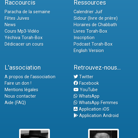
Raccourcis
Ressources
Paracha de la semaine
Calendrier Juif
Fêtes Juives
Sidour (livre de prière)
News
Horaires de Chabbath
Cours Mp3-Vidéo
Livres Torah-Box
Yéchiva Torah-Box
Inscription
Dédicacer un cours
Podcast Torah-Box
English Version
L'association
Retrouvez-nous...
A propos de l'association
Twitter
Faire un don !
Facebook
Mentions légales
YouTube
Nous contacter
WhatsApp
Aide (FAQ)
WhatsApp Femmes
Application iOS
Application Android