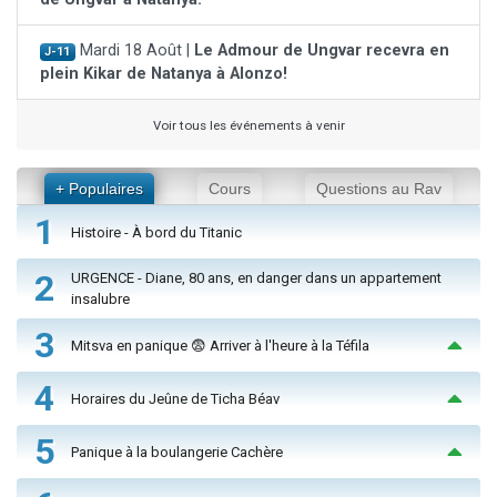
Mardi 18 Août |
Le Admour de Ungvar recevra en
J-11
plein Kikar de Natanya à Alonzo!
Voir tous les événements à venir
+ Populaires
Cours
Questions au Rav
1
Histoire - À bord du Titanic
2
URGENCE - Diane, 80 ans, en danger dans un appartement
insalubre
3
Mitsva en panique 😨 Arriver à l'heure à la Téfila
4
Horaires du Jeûne de Ticha Béav
5
Panique à la boulangerie Cachère