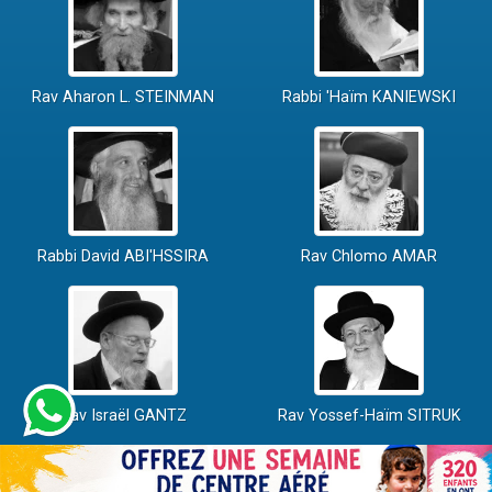
Rav Aharon L. STEINMAN
Rabbi 'Haïm KANIEWSKI
Rabbi David ABI'HSSIRA
Rav Chlomo AMAR
Rav Israël GANTZ
Rav Yossef-Haïm SITRUK