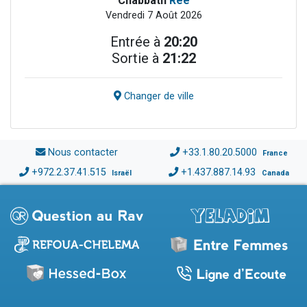
Chabbath
Réé
Vendredi 7 Août 2026
Entrée à
20:20
Sortie à
21:22
Changer de ville
Nous contacter
+33.1.80.20.5000
France
+972.2.37.41.515
+1.437.887.14.93
Israël
Canada