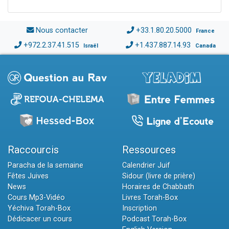
Nous contacter
+33.1.80.20.5000
France
+972.2.37.41.515
+1.437.887.14.93
Israël
Canada
Raccourcis
Ressources
Paracha de la semaine
Calendrier Juif
Fêtes Juives
Sidour (livre de prière)
News
Horaires de Chabbath
Cours Mp3-Vidéo
Livres Torah-Box
Yéchiva Torah-Box
Inscription
Dédicacer un cours
Podcast Torah-Box