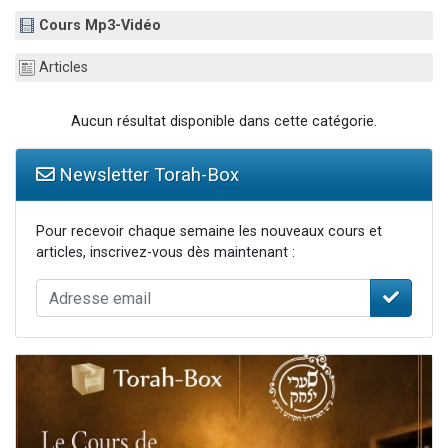
6 personnes viennent de faire un don pour 5 enfants déjà orphelins risquent de perdre leur maman
Cours Mp3-Vidéo
2 personnes viennent de faire un don pour Reloger Rivka, 6 enfants, victime de violences...
Articles
10 personnes viennent de demander une bénédiction
Il reste 49 places pour étudier en groupe sur Zoom
Aucun résultat disponible dans cette catégorie.
3 personnes viennent de faire un don pour Diane, 80 ans, dans un appartement insalubre
Newsletter Torah-Box
Pour recevoir chaque semaine les nouveaux cours et
articles, inscrivez-vous dès maintenant :