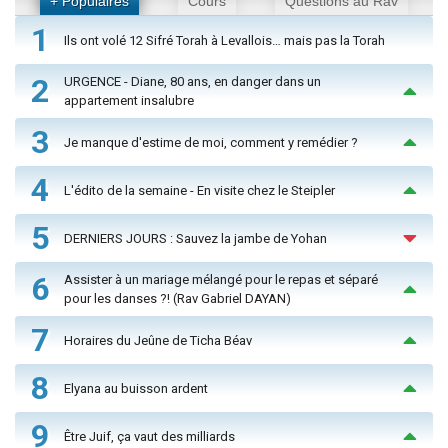
+ Populaires
Cours
Questions au Rav
1
Ils ont volé 12 Sifré Torah à Levallois… mais pas la Torah
2
URGENCE - Diane, 80 ans, en danger dans un
appartement insalubre
3
Je manque d'estime de moi, comment y remédier ?
4
L'édito de la semaine - En visite chez le Steipler
5
DERNIERS JOURS : Sauvez la jambe de Yohan
6
Assister à un mariage mélangé pour le repas et séparé
pour les danses ?! (Rav Gabriel DAYAN)
7
Horaires du Jeûne de Ticha Béav
8
Elyana au buisson ardent
9
Être Juif, ça vaut des milliards