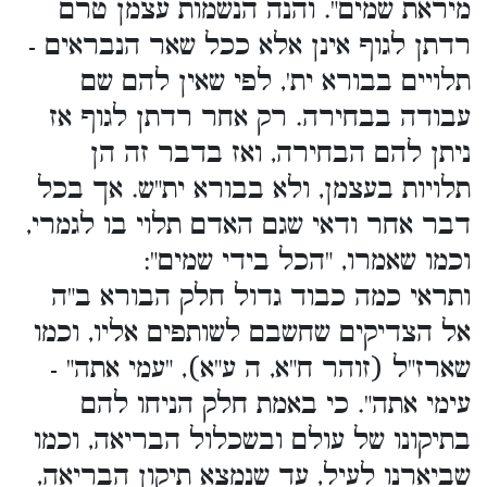
מיראת שמים". והנה הנשמות עצמן טרם
רדתן לגוף אינן אלא ככל שאר הנבראים -
תלויים בבורא ית', לפי שאין להם שם
עבודה בבחירה. רק אחר רדתן לגוף אז
ניתן להם הבחירה, ואז בדבר זה הן
תלויות בעצמן, ולא בבורא ית"ש. אך בכל
דבר אחר ודאי שגם האדם תלוי בו לגמרי,
וכמו שאמרו, "הכל בידי שמים":
ותראי כמה כבוד גדול חלק הבורא ב"ה
אל הצדיקים שחשבם לשותפים אליו, וכמו
שארז"ל (זוהר ח"א, ה ע"א), "עמי אתה" -
עימי אתה". כי באמת חלק הניחו להם
בתיקונו של עולם ובשכלול הבריאה, וכמו
שביארנו לעיל, עד שנמצא תיקון הבריאה,