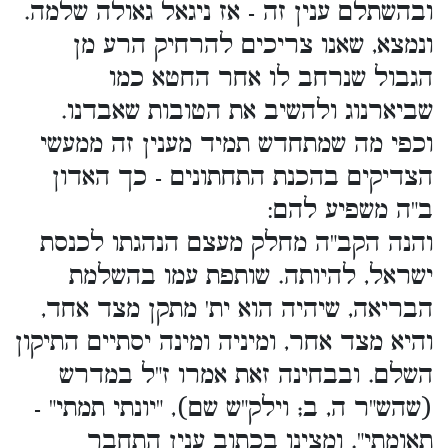
ובהשתלם ענין זה - אז ניגאל גאולה שלמה.
ונמצא, שאנו צריכים להרחיק הרע מן
הגבול שנרחב לו אחר החטא כמו
שביארנוג ולהשיב את הטובות שאבדנו.
וכפי מה שמתחדש תמיד מענין זה ממעשי
הצדיקים בהכנת התחתונים - כך האדון
ב"ה משפיע להם:
והנה הקב"ה מחלק מעצם הנהגתו לכנסת
ישראל, להיותה. שותפת עמו בהשלמת
הבריאה, שיהיה הוא ית' מתקן מצד אחד,
והיא מצד אחר, ומיניה ומינה יסתיים התיקון
השלם. ובבחינה זאת אמרו ז"ל במדרש
(שהש"ר ה, ב; וילק"ש שם), "יונתי תמתי" -
תאומתי". ומצינו בכתוב ענין התחבר