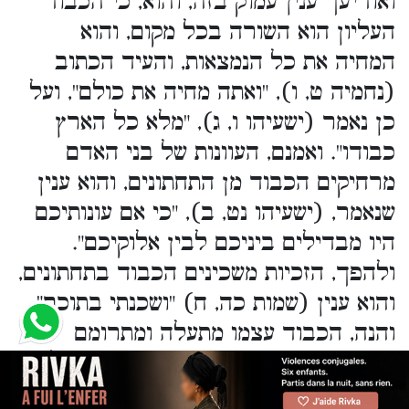
ואודיעך ענין עמוק בזה, והוא, כי הכבוד
העליון הוא השורה בכל מקום, והוא
המחיה את כל הנמצאות, והעיד הכתוב
(נחמיה ט, ו), "ואתה מחיה את כולם", ועל
כן נאמר (ישעיהו ו, ג), "מלא כל הארץ
כבודו". ואמנם, העוונות של בני האדם
מרחיקים הכבוד מן התחתונים, והוא ענין
שנאמר, (ישעיהו נט, ב), "כי אם עונותיכם
היו מבדילים ביניכם לבין אלוקיכם".
ולהפך, הזכיות משכינים הכבוד בתחתונים,
והוא ענין (שמות כה, ח) "ושכנתי בתוכם".
והנה, הכבוד עצמו מתעלה ומתרומם
בהיותו שוכן בתחתונים. וכבר אמרו ז"ל
(יומא לח. וסוף פרקי אבות), "כל מה