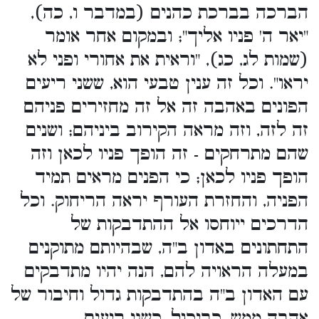
הברכה בברכת כהנים (במדבר ו, כה),
"יאר ה' פניו אליך"; ובמקום אחר אומר
(שמות לג, כג), "וראית את אחורי ופני לא
יראו". וכל זה ענין טבעי הוא, ששני ריעים
הפונים באהבה זה אל זה מחזירים פניהם
זה לזה, וזה מראה הקירוב ביניהם; ושנים
שהם מתרחקים - זה הופך פניו לכאן וזה
הופך פניו לכאן; כי הפנים מראים תמיד
הפניה, והחזרת העורף יראה הריחוק. וכל
הדרכים ייוחסו אל ההתדבקות של
התחתונים באדון ב"ה, שבהיותם מתוקנים
במעלה הראויה להם, הנה יהיו מתדבקים
עם האדון ב"ה בהתדבקות גדול וחיבור של
אהבה ממש, כביכול, כשני ריעים