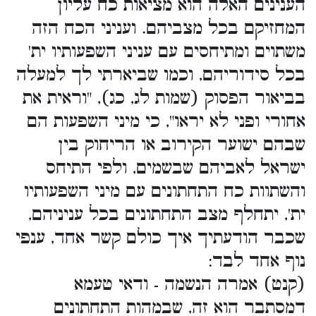
הענינים האלה הוא מציאות כח עליון
המחזיקם בכל מצביהם. ועניני הכח הזה
משתוים ומתיחסים עם עניני השפעותיו ית'
בכל סידוריהם, וכמו שביארתי לך למעלה
בביאור הפסוק (שמות לג, כג), "וראית את
אחורי ופני לא יראו", כי מיני השפעות הם
שבהם ישוער הקירוב או הריחוק בין
ישראל לאביהם שבשמים, ולפי התיחס
והשתוות כח התחתונים עם מיני השפעותיו
ית', יתחלף מצב התחתונים בכל עניניהם,
שכבר הודעתיך איך כולם קשר אחד, ענפי
נוף אחד לבד:
(קנט) אמרה הנשמה - ודאי טעמא
דמסתבר הוא זה, שבמהות התחתונים