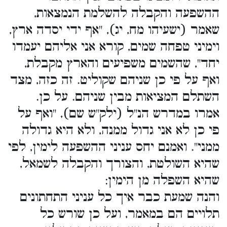
ההשפעה והקבלה להשלמת הנמצאות,
שאמר (ישעיהו מח, יג), "אף ידי יסדה ארץ,
וימיני טפחה שמים, קורא אני אליהם יעמדו
יחד", שהשמים משפיעים והארץ מקבלת,
ואף על פי כן שניהם שקוליט. זה כזה, מצד
השתלם המציאות מבין שניהם. על כן.
אמרו במדרש הנ"ל (ילק"ש שם), "ואף על
פי כן לא אני גדול ממנה, ולא היא גדולה
ממני". ואמנם יחס עניני ההשפעה לימין, לפי
שהיא השולטת, והצורך והקבלה לשמאל,
שהיא השפלה מן הימין:
והנה שמעת כבר איך כל עניני התחתונים
תלויים הם במאמר, ועל כן שורש כל