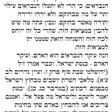
הנבראים; כי הרי לא יתעלו הנבראים עילוי
יתר על מה שבחוקם, ולא ירדו ירידה
יתירה מאשר בחוקם. ונבין עתה מה שיש
להבין במציאות הזה, שהרי כל זה ייוחס
לכח הזה והשגחה הזאת שממנו ית'
למציאות הזה:
הנה עיקר הנבראים הוא האדם, ועיקר
האדם - כנסת ישראל. וכבר אמרו ז"ל
(ירושלמי שבת סוף פרק ו; ועיין נדרים לב
ע"א), מלאכי השרת יושבים מבחוץ וישראל
מבפנים, דכתיב (במדבר כג, כג), "כעת
יאמר ליעקב ולישראל מה פעל אל". ואמנם
צריכים אנו להבחין באדם שתי בחינות