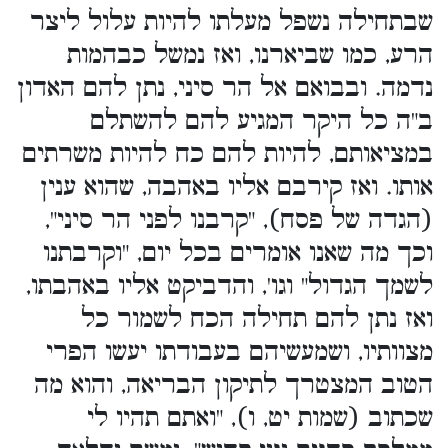
שבתחילה נשפל מעלתו להיות עלול ליצר
הרע, כמו שביארנו, ואז נמשל כבהמות
נדמה. ובבואם אל הר סיני, נתן להם האדון
ב"ה כל היקר המגיע להם להשתלם
במציאותם, להיות להם כח להיות משרתים
אותו. ואז קירבם אליו באהבה, שהוא ענין
(הגדה של פסח), "קרבנו לפני הר סיני",
וכך מה שאנו אומרים בכל יום, "וקרבתנו
לשמך הגדול" וגו', והדביקט אליו באהבתו,
ואז נתן להם תחילה הכח לשמור כל
מצוותיו, ושמעשיהם בעבודתו יעשו הפרי
הטוב המצטרך לתיקון הבריאה, והוא מה
שכתוב (שמות יט, ו), "ואתם תהיו לי