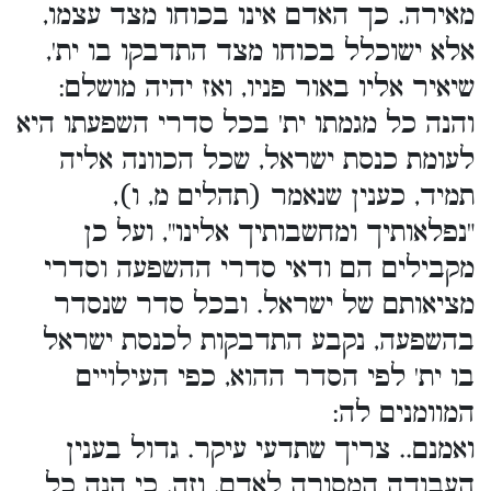
מאירה. כך האדם אינו בכוחו מצד עצמו,
אלא ישוכלל בכוחו מצד התדבקו בו ית',
שיאיר אליו באור פניו, ואז יהיה מושלם:
והנה כל מגמתו ית' בכל סדרי השפעתו היא
לעומת כנסת ישראל, שכל הכוונה אליה
תמיד, כענין שנאמר (תהלים מ, ו),
"נפלאותיך ומחשבותיך אלינו", ועל כן
מקבילים הם ודאי סדרי ההשפעה וסדרי
מציאותם של ישראל. ובכל סדר שנסדר
בהשפעה, נקבע התדבקות לכנסת ישראל
בו ית' לפי הסדר ההוא, כפי העילויים
המוומנים לה:
ואמנם.. צריך שתדעי עיקר. גדול בענין
העבודה המסורה לאדם, וזה, כי הנה כל