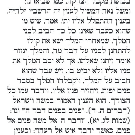
בבושת מקבל הצדקה, כמו שביארנו:
ומשל נאה המשיל לענין זה הרשב"י זלה"ה,
בענין ההתפלל אליו ית'. אמר, שיש מי
שהוא כעבד שאינו כל כך חביב לפני
המלך, שמאחרי המלך ישא את קולו
להתחנן לפניו על דבר מה, והמלך יגזור
אומר ויתנו שאלתו, אך לא יסב המלך את
פניו אליו ולא יביט בו. ויש עבד שהוא
חביב על המלך, ויקבלהו המלך בסבר
פנים יפות, ויחזיר פניו אליו, וידבר עמו כל
הצורך. הוא הענין האמור במשה וישראל
(דברים ה, ד), "פנים בפנים דבר ה'" וגו';
(שמות לג, יא), "ודבר ה' אל משה פנים אל
פנים, כאשר ידבר איש אל רעהו"; וכענין