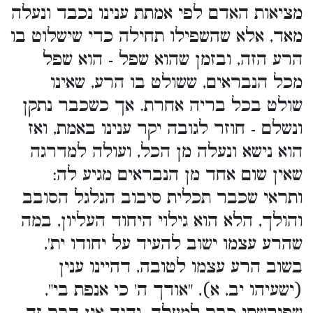
מציאות האדם לפי אמתת ענינו נכבד ונעלה
מאד, אלא שהשפילו תחילה כדי שישלוט בו
הרע הזה, ובזמן שהוא שפל - הוא שפל
מכל הנבראים, ששולט בו הרע, שאינו
שולט בכל בריה אחרת. אך כשכבר נתקן
ונשלם - חוזר לגובה יקר ענינו באמת, ואז
הוא נישא ונעלה מן הכל, ועולה למדרגה
שאין שום אחד מן הנבראים מגיע לה:
ותראי שכבר תכלית סיבוב הגלגל הסובב
והולך, הלא הוא גילוי היחוד העליון, במה
שהרע עצמו ישוב להעיד על יחודו ית',
בשוב הרע עצמו לטובה, דהיינו ענין
(ישעיהו יב, א), "אודך ה' כי אנפת בי",