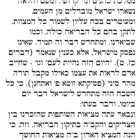
ממלכת כהנים וגוי קדוש". ומשם והלאה
נשארו ישראל מובדלים מן העמים,
ומעוטרים בכח עליון לשמור כל המצוות,
לתקן בהם כל הבריאה כולה, וכמו
שביארנו. ומתחדש דבר וה תמיד, שאינו
נפסק מישראל, אלא כענין שנאמר (דברים
כז, ט), "היום הזה נהיית לעם" וגו' - שחייב
אדם לראות את עצמו כאילו מקבל תורה
מהר סיני (פסיקתא זוטא פ' ואתחנן), כי כל
השבח הזה מתחדש לישראל דבר יום
ביומו, ודבר בעתו:
ונבאר עתה מציאות השותפות שהזכרנו בין
הצדיקים והקב"ה בתיקון הבריאה. וזה, כי
הנה המציא האדון ב"ה מציאות החושך