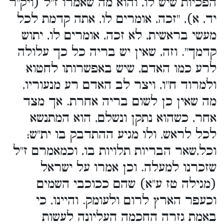
הפכיות שיש לו, והוא מה שאמרו ז"ל (ויק"ר
יד, א), "זכה, אומרים לו, אתה קדמת לכל
מעשי בראשית, לא זכה, אומרים לו, יתוש
קדמך". וזה, שאין יש בריה כל כך עלולה
לרע כמו האדם, שיש באפשרותו לחטוא
ולמרוד ח"ו, ויצר לב האדם רע מנעוריו,
מה שאין כן לשום בריה אחרת. אך מצד
אחר, כשהוא נתקן ונשלם, הוא המתנשא
לכל לראש, ולו מגיע ההתדבק בו ית"ש;
וכל,שאר הבריות תלויות בו, וכמאמרם ז"ל
שזכרנו למעלה. וכן אמרו על ישראל
(מגילה טז ע"א) שהם ככוכבי השמים
וכעפר הארץ לרום ולעומק. והיינו, כי
באמת גזרה החכמה העליונה לעשות