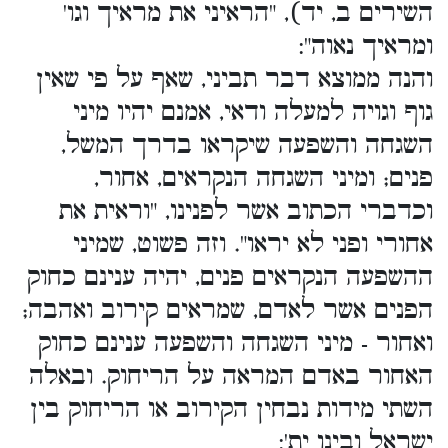
השירים ב, יד), "הראיני את מראיך וגו'
ומראיך נאוה":
והנה ממוצא דבר תביני, שאף על פי שאין
גוף וגויה למעלה ודאי, אמנם יהיו מיני
השגחה והשפעה שיקראו בדרך המשל,
פנים; ומיני השגחה הנקראים, אחור,
וכדברי הכתוב אשר לפנינו, "וראית את
אחורי ופני לא יראו". וזה פשוט, שמיני
ההשפעה הנקראים פנים, יהיה ענינם כחוק
הפנים אשר לאדם, שמראים קירוב ואהבה;
ואחור - מיני השגחה והשפעה ענינם כחוק
האחור באדם המראה על הריחוק. ובאלה
השתי מידות נבחין הקירוב או הריחוק בין
ישראל ובינו ית':