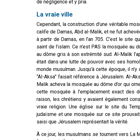
de négligence et y pria.
La vraie ville
Cependant, la construction d’une véritable m
calife de Damas, Abd al-Malik, et ne fut achevée
à partir de Damas, en l’an 705. C’est le site 
saint de l’islam. Ce n’est PAS la mosquée au
au dôme gris à son extrémité sud. Al-Malik l’a
était dans une lutte de pouvoir avec ses homolo
monde musulman. Jusqu’à cette époque, il n’y av
“Al-Aksa” faisait référence à Jérusalem. Al-Ak
Malik acheva la mosquée au dôme d’or qui orne m
cette mosquée à l’emplacement exact des deu
raison, les chrétiens y avaient également const
vraie religion. Une église sur le site du Temp
judaïsme et une mosquée sur ce site prouvait 
saisi que Jérusalem représentait la vérité.
À ce jour, les musulmans se tournent vers La 