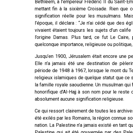
Bethléem, à l’empereur Frédéric II du Saint-Em
mettant fin à la sixième Croisade. Rien que c
signification réelle pour les musulmans. Ma
l’époque, il déclara : “Je n’ai cédé que des ég
vivaient étaient toujours les sujets d’un calife
l’origine Damas. Plus tard, ce fut Le Caire,
quelconque importance, religieuse ou politique, 
Jusqu’en 1900, Jérusalem était encore une pet
Elle n’a jamais été une destination de pèle
période de 1948 à 1967, lorsque le mont du T
religieux islamiques de quelque statut que ce 
la famille royale saoudienne. Un musulman qui fa
honorifique d’Al-Hajj à son nom pour le reste
absolument aucune signification religieuse.
Ce qui ressort clairement de toutes les archives
été exilés par les Romains, la région connue sou
nation. La Palestine n’a jamais existé en tant q
Palestine qui ait été gouvernée par des Pales