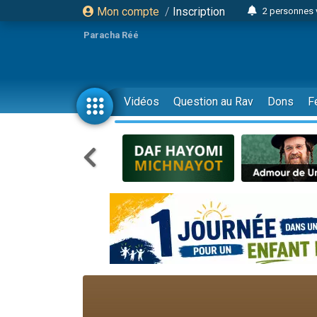
Mon compte
/
Inscription
2 personnes 
13 personnes
Paracha Réé
12 nouve
30 perso
Il reste 
Vidéos
Question au Rav
Dons
F
3 personnes 
2 personnes 
3 personnes 
2 nouvel
8 personn
Nouvelle émis
61 personnes
Il reste 
Ariel vient 
Nathaniel vi