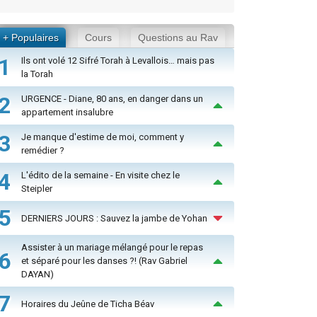
+ Populaires
Cours
Questions au Rav
1
Ils ont volé 12 Sifré Torah à Levallois… mais pas
la Torah
2
URGENCE - Diane, 80 ans, en danger dans un
appartement insalubre
3
Je manque d'estime de moi, comment y
remédier ?
4
L'édito de la semaine - En visite chez le
Steipler
5
DERNIERS JOURS : Sauvez la jambe de Yohan
Assister à un mariage mélangé pour le repas
6
et séparé pour les danses ?! (Rav Gabriel
DAYAN)
7
Horaires du Jeûne de Ticha Béav