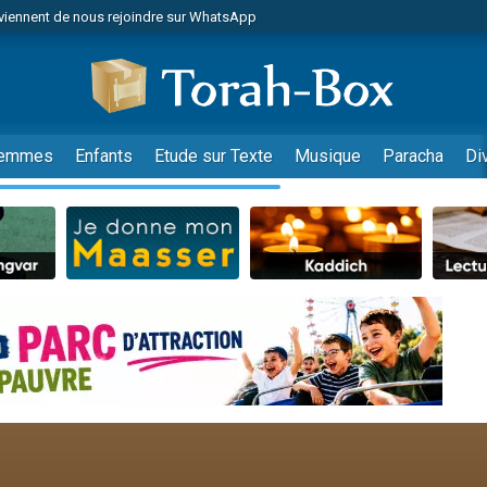
viennent de nous rejoindre sur WhatsApp
 viennent de demander une bénédiction
lles musiques dans Torah-Box Music
nnes viennent de faire un don pour Sauvez la jambe de Yohan
49 places pour étudier en groupe sur Zoom
emmes
Enfants
Etude sur Texte
Musique
Paracha
Di
viennent de nous rejoindre sur WhatsApp
viennent de nous rejoindre sur WhatsApp
viennent de nous rejoindre sur WhatsApp
les musiques dans Torah-Box Music
es viennent de faire un don pour Tsédaka : pauvres d'Israel
sion radio : Visions de grandeur n°104 : Le Chabbath et le Birkat Hamazone à 
 viennent de demander une bénédiction
49 places pour étudier en groupe sur Zoom
de donner son Maasser
ent de donner son Maasser