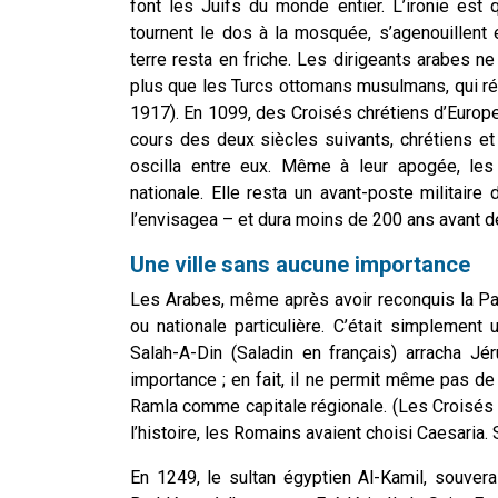
font les Juifs du monde entier. L’ironie es
tournent le dos à la mosquée, s’agenouillent
terre resta en friche. Les dirigeants arabes ne 
plus que les Turcs ottomans musulmans, qui ré
1917). En 1099, des Croisés chrétiens d’Europe
cours des deux siècles suivants, chrétiens et 
oscilla entre eux. Même à leur apogée, les
nationale. Elle resta un avant-poste militaire
l’envisagea – et dura moins de 200 ans avant de
Une ville sans aucune importance
Les Arabes, même après avoir reconquis la Pales
ou nationale particulière. C’était simplemen
Salah-A-Din (Saladin en français) arracha J
importance ; en fait, il ne permit même pas de r
Ramla comme capitale régionale. (Les Croisés 
l’histoire, les Romains avaient choisi Caesaria.
En 1249, le sultan égyptien Al-Kamil, souver