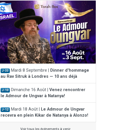
Mardi 8 Septembre |
Dinner d'hommage
J-33
au Rav Sitruk à Londres — 10 ans déjà
Dimanche 16 Août |
Venez rencontrer
J-10
le Admour de Ungvar à Natanya!
Mardi 18 Août |
Le Admour de Ungvar
J-12
recevra en plein Kikar de Natanya à Alonzo!
Voir tous les événements à venir