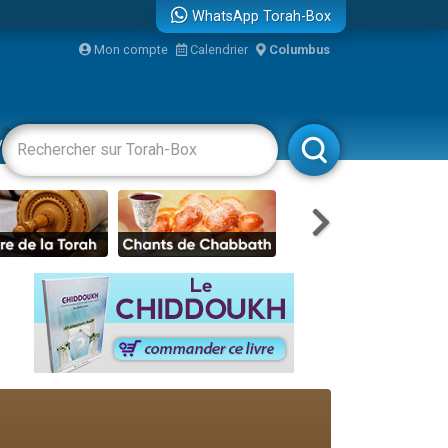
WhatsApp Torah-Box
Mon compte
Calendrier
Columbus
vertissements
Livres
Rabbanim
travers le temps