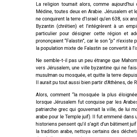
La religion tournait alors, comme aujourd’hui
Médine, toutes deux en Arabie. Jérusalem et le r
ne conquirent la terre d’Israël qu’en 638, six an
Byzantin (chrétien) et l’intégrèrent à un e
particulier pour désigner cette région et a
prononçaient “Falastin”, car le son “p” n’existe
la population mixte de Falastin se convertit à l’
Ne semble-t-il pas un peu étrange que Mahomet
vers Jérusalem, une ville byzantine qui ne faisa
musulman ou mosquée, et quitte la terre depuis
Il aurait pu tout aussi bien partir d’Athènes, de
Alors, comment “la mosquée la plus éloigné
lorsque Jérusalem fut conquise par les Arabes
patriarche grec qui gouvernait la ville, de lu
arabe pour le Temple juif). Il fut emmené dans 
historiens pensent qu’il s’agit d’un bâtiment ju
la tradition arabe, nettoya certains des déche