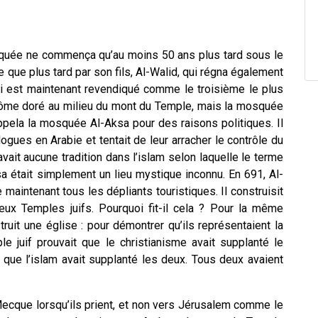
osquée ne commença qu’au moins 50 ans plus tard sous le
 que plus tard par son fils, Al-Walid, qui régna également
qui est maintenant revendiqué comme le troisième le plus
 dôme doré au milieu du mont du Temple, mais la mosquée
ppela la mosquée Al-Aksa pour des raisons politiques. Il
gues en Arabie et tentait de leur arracher le contrôle du
ait aucune tradition dans l’islam selon laquelle le terme
sa était simplement un lieu mystique inconnu. En 691, Al-
aintenant tous les dépliants touristiques. Il construisit
x Temples juifs. Pourquoi fit-il cela ? Pour la même
ruit une église : pour démontrer qu’ils représentaient la
le juif prouvait que le christianisme avait supplanté le
que l’islam avait supplanté les deux. Tous deux avaient
Mecque lorsqu’ils prient, et non vers Jérusalem comme le