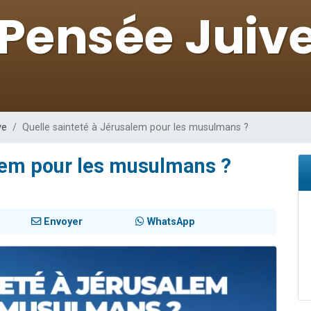
es viennent de faire un don pour 5 enfants déjà orphelins risquent de perdre
es viennent de faire un don pour Reloger Rivka, 6 enfants, victime de violences
 viennent de demander une bénédiction
49 places pour étudier en groupe sur Zoom
es viennent de faire un don pour Diane, 80 ans, dans un appartement insalub
ve
Quelle sainteté à Jérusalem pour les musulmans ?
alem pour les musulmans ?
Envoyer
WhatsApp