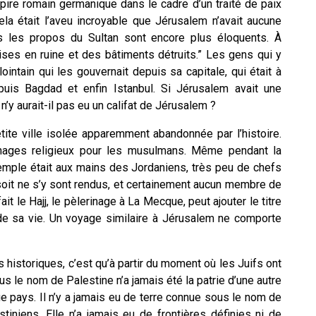
pire romain germanique dans le cadre d’un traité de paix
ela était l’aveu incroyable que Jérusalem n’avait aucune
is les propos du Sultan sont encore plus éloquents. À
lises en ruine et des bâtiments détruits.” Les gens qui y
 lointain qui les gouvernait depuis sa capitale, qui était à
 puis Bagdad et enfin Istanbul. Si Jérusalem avait une
n’y aurait-il pas eu un califat de Jérusalem ?
ite ville isolée apparemment abandonnée par l’histoire.
rinages religieux pour les musulmans. Même pendant la
emple était aux mains des Jordaniens, très peu de chefs
soit ne s’y sont rendus, et certainement aucun membre de
it le Hajj, le pèlerinage à La Mecque, peut ajouter le titre
 de sa vie. Un voyage similaire à Jérusalem ne comporte
 historiques, c’est qu’à partir du moment où les Juifs ont
s le nom de Palestine n’a jamais été la patrie d’une autre
ue pays. Il n’y a jamais eu de terre connue sous le nom de
tiniens. Elle n’a jamais eu de frontières définies ni de