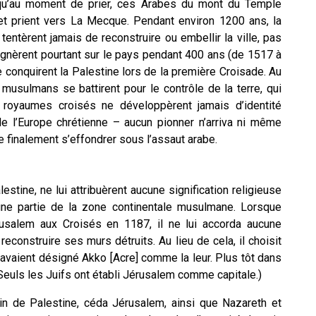
t qu’au moment de prier, ces Arabes du mont du Temple
 et prient vers La Mecque. Pendant environ 1200 ans, la
tentèrent jamais de reconstruire ou embellir la ville, pas
gnèrent pourtant sur le pays pendant 400 ans (de 1517 à
 conquirent la Palestine lors de la première Croisade. Au
musulmans se battirent pour le contrôle de la terre, qui
 royaumes croisés ne développèrent jamais d’identité
 de l’Europe chrétienne – aucun pionner n’arriva ni même
 finalement s’effondrer sous l’assaut arabe.
tine, ne lui attribuèrent aucune signification religieuse
t une partie de la zone continentale musulmane. Lorsque
érusalem aux Croisés en 1187, il ne lui accorda aucune
econstruire ses murs détruits. Au lieu de cela, il choisit
avaient désigné Akko [Acre] comme la leur. Plus tôt dans
 Seuls les Juifs ont établi Jérusalem comme capitale.)
ain de Palestine, céda Jérusalem, ainsi que Nazareth et