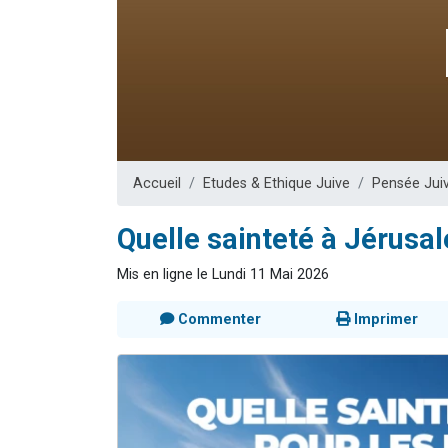
6 personn
2 personn
10 personnes
Il reste 
3 personn
Accueil
Etudes & Ethique Juive
Pensée Jui
Quelle sainteté à Jérus
Mis en ligne le Lundi 11 Mai 2026
Commenter
Imprimer