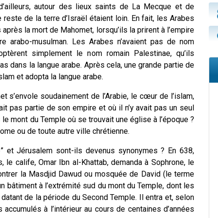
 d’ailleurs, autour des lieux saints de La Mecque et de
este de la terre d’Israël étaient loin. En fait, les Arabes
s après la mort de Mahomet, lorsqu’ils la prirent à l’empire
mpire arabo-musulman. Les Arabes n’avaient pas de nom
doptèrent simplement le nom romain Palestinae, qu’ils
 pas dans la langue arabe. Après cela, une grande partie de
islam et adopta la langue arabe.
 s’envole soudainement de l’Arabie, le cœur de l’islam,
it pas partie de son empire et où il n’y avait pas un seul
 le mont du Temple où se trouvait une église à l’époque ?
 Rome ou de toute autre ville chrétienne.
e” et Jérusalem sont-ils devenus synonymes ? En 638,
, le calife, Omar Ibn al-Khattab, demanda à Sophrone, le
i montrer la Masdjid Dawud ou mosquée de David (le terme
un bâtiment à l’extrémité sud du mont du Temple, dont les
if datant de la période du Second Temple. Il entra et, selon
ts accumulés à l’intérieur au cours de centaines d’années