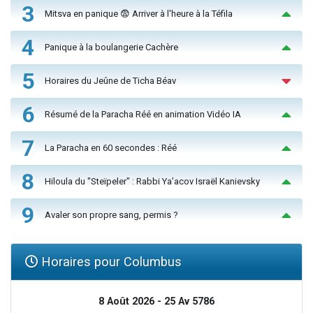
3
Mitsva en panique 😨 Arriver à l'heure à la Téfila
4
Panique à la boulangerie Cachère
5
Horaires du Jeûne de Ticha Béav
6
Résumé de la Paracha Réé en animation Vidéo IA
7
La Paracha en 60 secondes : Réé
8
Hiloula du "Steïpeler" : Rabbi Ya’acov Israël Kanievsky
9
Avaler son propre sang, permis ?
Horaires pour Columbus
8 Août 2026 - 25 Av 5786