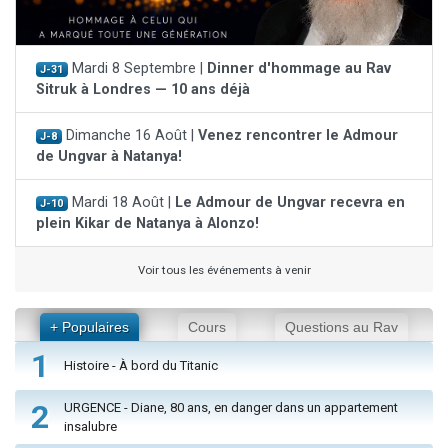
Mardi 8 Septembre |
Dinner d'hommage au Rav
J-31
Sitruk à Londres — 10 ans déjà
Dimanche 16 Août |
Venez rencontrer le Admour
J-8
de Ungvar à Natanya!
Mardi 18 Août |
Le Admour de Ungvar recevra en
J-10
plein Kikar de Natanya à Alonzo!
Voir tous les événements à venir
+ Populaires
Cours
Questions au Rav
1
Histoire - À bord du Titanic
2
URGENCE - Diane, 80 ans, en danger dans un appartement
insalubre