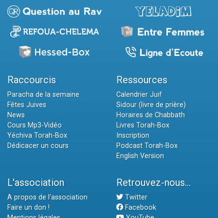
Raccourcis
Ressources
Paracha de la semaine
Calendrier Juif
Fêtes Juives
Sidour (livre de prière)
News
Horaires de Chabbath
Cours Mp3-Vidéo
Livres Torah-Box
Yéchiva Torah-Box
Inscription
Dédicacer un cours
Podcast Torah-Box
English Version
L'association
Retrouvez-nous...
A propos de l'association
Twitter
Faire un don !
Facebook
Mentions légales
YouTube