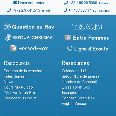
Nous contacter
+33.1.80.20.5000
France
+972.2.37.41.515
+1.437.887.14.93
Israël
Canada
Raccourcis
Ressources
Paracha de la semaine
Calendrier Juif
Fêtes Juives
Sidour (livre de prière)
News
Horaires de Chabbath
Cours Mp3-Vidéo
Livres Torah-Box
Yéchiva Torah-Box
Inscription
Dédicacer un cours
Podcast Torah-Box
English Version