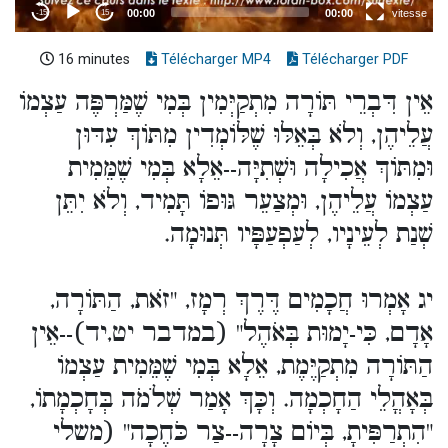
16 minutes
Télécharger MP4
Télécharger PDF
אֵין דִּבְרֵי תּוֹרָה מִתְקַיְּמִין בְּמִי שֶׁמַּרְפֶּה עַצְמוֹ
עֲלֵיהֶן, וְלֹא בְּאֵלּוּ שֶׁלּוֹמְדִין מִתּוֹךְ עִדּוּן
וּמִתּוֹךְ אֲכִילָה וּשְׁתִיָּה--אֵלָא בְּמִי שֶׁמֵּמִית
עַצְמוֹ עֲלֵיהֶן, וּמְצַעֵר גּוּפוֹ תָּמִיד, וְלֹא יִתֵּן
שְׁנַת לְעֵינָיו, לְעַפְעַפָּיו תְּנוּמָה.
יג אָמְרוּ חֲכָמִים דֶּרֶךְ רְמָז, "זֹאת, הַתּוֹרָה,
אָדָם, כִּי-יָמוּת בְּאֹהֶל" (במדבר יט,יד)--אֵין
הַתּוֹרָה מִתְקַיֶּמֶת, אֵלָא בְּמִי שֶׁמֵּמִית עַצְמוֹ
בְּאָהֳלֵי הַחָכְמָה. וְכָּךְ אָמַר שְׁלֹמֹה בְּחָכְמָתוֹ,
"הִתְרַפִּיתָ, בְּיוֹם צָרָה--צַר כֹּחֶכָה" (משלי