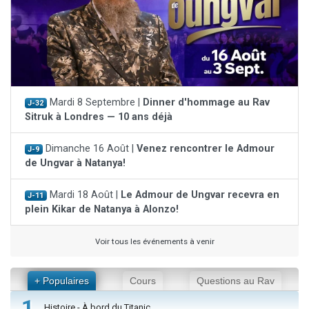
Mardi 8 Septembre |
Dinner d'hommage au Rav
J-32
Sitruk à Londres — 10 ans déjà
Dimanche 16 Août |
Venez rencontrer le Admour
J-9
de Ungvar à Natanya!
Mardi 18 Août |
Le Admour de Ungvar recevra en
J-11
plein Kikar de Natanya à Alonzo!
Voir tous les événements à venir
+ Populaires
Cours
Questions au Rav
1
Histoire - À bord du Titanic