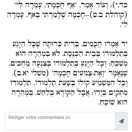
כד,י); וְעוֹד אָמַר, "אַף חָכְמָתִי, עָמְדָה לִּי"
(קוהלת ב,ט)--חָכְמָה שֶׁלָּמַדְתִּי בְּאַף, עָמְדָה
לִי.
יד אָמְרוּ חֲכָמִים, בְּרִית כְּרוּתָה שֶׁכָּל הַיָּגֵעַ
בְּתַלְמוּדוֹ בְּבֵית הַכְּנֶסֶת, לֹא בִּמְהֵרָה הוּא
מְשַׁכֵּחַ; וְכָל הַיָּגֵעַ בְּתַלְמוּדוֹ בְּצִנְעָה מַחְכִּים,
שֶׁנֶּאֱמָר "וְאֶת-צְנוּעִים חָכְמָה" (משלי יא,ב).
וְכָל הַמַּשְׁמִיעַ קוֹלוֹ בְּשָׁעַת תַּלְמוּדוֹ, תַּלְמוּדוֹ
מִתְקַיֵּם בְּיָדוֹ; אֲבָל הַקּוֹרֶא בְּלַחַשׁ, בִּמְהֵרָה
הוּא שׁוֹכֵחַ.