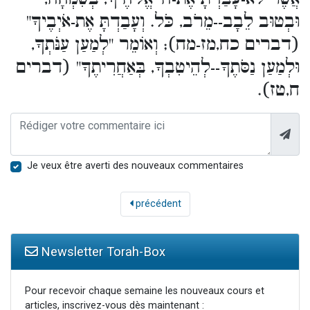
וּבְטוּב לֵבָב--מֵרֹב, כֹּל. וְעָבַדְתָּ אֶת-אֹיְבֶיךָ"
(דברים כח,מז-מח); וְאוֹמֵר "לְמַעַן עַנֹּתְךָ,
וּלְמַעַן נַסֹּתֶךָ--לְהֵיטִבְךָ, בְּאַחֲרִיתֶךָ" (דברים
ח,טז).
Je veux être averti des nouveaux commentaires
précédent
Newsletter Torah-Box
Pour recevoir chaque semaine les nouveaux cours et
articles, inscrivez-vous dès maintenant :