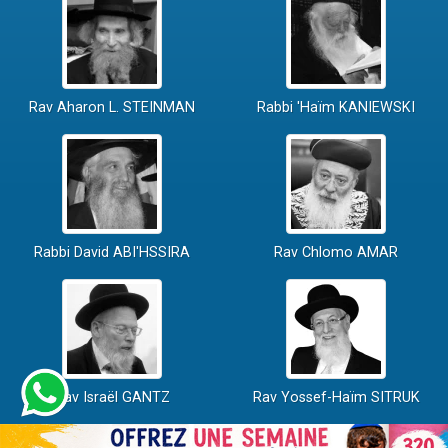
Rav Aharon L. STEINMAN
Rabbi 'Haïm KANIEWSKI
Rabbi David ABI'HSSIRA
Rav Chlomo AMAR
Rav Israël GANTZ
Rav Yossef-Haïm SITRUK