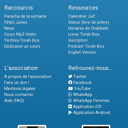
Raccourcis
Ressources
Paracha de la semaine
Calendrier Juif
Fêtes Juives
Sidour (livre de prière)
News
Horaires de Chabbath
Cours Mp3-Vidéo
Livres Torah-Box
Yéchiva Torah-Box
Inscription
Dédicacer un cours
Podcast Torah-Box
English Version
L'association
Retrouvez-nous...
A propos de l'association
Twitter
Faire un don !
Facebook
Mentions légales
YouTube
Nous contacter
WhatsApp
Aide (FAQ)
WhatsApp Femmes
Application iOS
Application Android