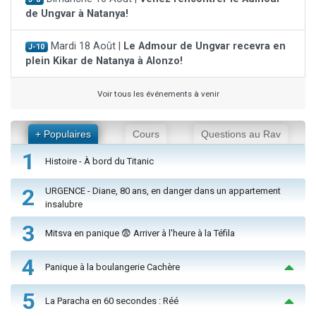
de Ungvar à Natanya!
Mardi 18 Août |
Le Admour de Ungvar recevra en
J-10
plein Kikar de Natanya à Alonzo!
Voir tous les événements à venir
+ Populaires
Cours
Questions au Rav
1
Histoire - À bord du Titanic
2
URGENCE - Diane, 80 ans, en danger dans un appartement
insalubre
3
Mitsva en panique 😨 Arriver à l'heure à la Téfila
4
Panique à la boulangerie Cachère
5
La Paracha en 60 secondes : Réé