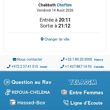
Chabbath
Choftim
Vendredi 14 Août 2026
Entrée à
20:11
Sortie à
21:12
Changer de ville
Nous contacter
+33.1.80.20.5000
France
+972.2.37.41.515
+1.437.887.14.93
Israël
Canada