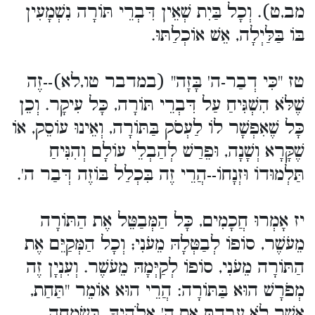
מב,ט). וְכָל בַּיִת שְׁאֵין דִּבְרֵי תּוֹרָה נִשְׁמָעִין
בּוֹ בַּלַּיְלָה, אֵשׁ אוֹכְלַתּוּ.
טז "כִּי דְבַר-ה' בָּזָה" (במדבר טו,לא)--זֶה
שֶׁלֹּא הִשְׁגִּיחַ עַל דִּבְרֵי תּוֹרָה, כָּל עִיקָר. וְכֵן
כָּל שֶׁאִפְשָׁר לוֹ לַעְסֹק בַּתּוֹרָה, וְאֵינוּ עוֹסֵק, אוֹ
שֶׁקָּרָא וְשָׁנָה, וּפֵרַשׁ לְהַבְלֵי עוֹלָם וְהִנִּיחַ
תַּלְמוּדוֹ וּזְנָחוֹ--הֲרֵי זֶה בִּכְלַל בּוֹזֶה דְּבַר ה'.
יז אָמְרוּ חֲכָמִים, כָּל הַמְּבַטֵּל אֶת הַתּוֹרָה
מֵעֹשֶׁר, סוֹפוֹ לְבַטְּלָהּ מֵעֹנִי; וְכָל הַמְּקַיֵּם אֶת
הַתּוֹרָה מֵעֹנִי, סוֹפוֹ לְקַיְּמָהּ מֵעֹשֶׁר. וְעִנְיָן זֶה
מְפֹרָשׁ הוּא בַּתּוֹרָה: הֲרֵי הוּא אוֹמֵר "תַּחַת,
אֲשֶׁר לֹא-עָבַדְתָּ אֶת-ה' אֱלֹהֶיךָ, בְּשִׂמְחָה,