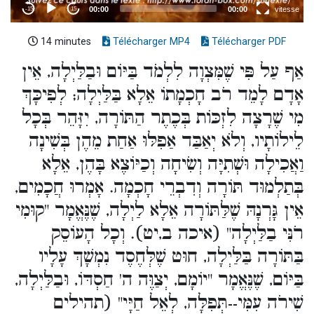
14 minutes
Télécharger MP4
Télécharger PDF
אַף עַל פִּי שֶׁמִּצְוָה לִלְמֹד בַּיּוֹם וּבַלַּיְלָה, אֵין
אָדָם לָמֵד רֹב חָכְמָתוֹ אֵלָא בַּלַּיְלָה; לְפִיכָּךְ
מִי שֶׁרָצָה לִזְכּוֹת בְּכֶתֶר הַתּוֹרָה, יִזָּהֵר בְּכָל
לֵילוֹתָיו, וְלֹא יְאַבַּד אַפִלּוּ אַחַת מֵהֶן בְּשִׁינָה
וַאֲכִילָה וּשְׁתִיָּה וְשִׂיחָה וְכַיּוֹצֶא בָּהֶן, אֵלָא
בְּתַלְמוּד תּוֹרָה וְדִבְרֵי חָכְמָה. אָמְרוּ חֲכָמִים,
אֵין גָּרְנָהּ שֶׁלַּתּוֹרָה אֵלָא לַיְלָה, שֶׁנֶּאֱמָר "קוּמִי
רֹנִּי בַלַּיְלָה" (איכה ב,יט). וְכָל הָעוֹסֵק
בַּתּוֹרָה בַּלַּיְלָה, חוּט שֶׁלְּחֶסֶד נִמְשָׁךְ עָלָיו
בַּיּוֹם, שֶׁנֶּאֱמָר "יוֹמָם, יְצַוֶּה ה' חַסְדּוֹ, וּבַלַּיְלָה,
שִׁירֹה עִמִּי--תְּפִלָּה, לְאֵל חַיָּי" (תהילים