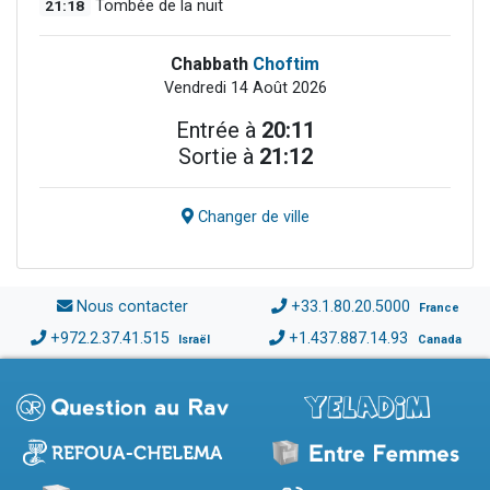
21:18
Tombée de la nuit
Chabbath
Choftim
Vendredi 14 Août 2026
Entrée à
20:11
Sortie à
21:12
Changer de ville
Nous contacter
+33.1.80.20.5000
France
+972.2.37.41.515
+1.437.887.14.93
Israël
Canada