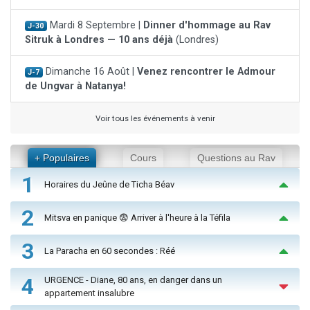
Mardi 8 Septembre |
Dinner d'hommage au Rav
J-30
Sitruk à Londres — 10 ans déjà
(Londres)
Dimanche 16 Août |
Venez rencontrer le Admour
J-7
de Ungvar à Natanya!
Voir tous les événements à venir
+ Populaires
Cours
Questions au Rav
1
Horaires du Jeûne de Ticha Béav
2
Mitsva en panique 😨 Arriver à l'heure à la Téfila
3
La Paracha en 60 secondes : Réé
4
URGENCE - Diane, 80 ans, en danger dans un
appartement insalubre