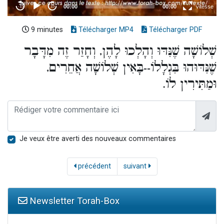
9 minutes
Télécharger MP4
Télécharger PDF
שְׁלוֹשָׁה שֶׁנִּדּוּ וְהָלְכוּ לָהֶן, וְחָזַר זֶה מִדָּבָר
שֶׁנִּדּוּהוּ בִּגְלָלוֹ--בָּאִין שְׁלוֹשָׁה אֲחֵרִים,
וּמַתִּירִין לוֹ.
Je veux être averti des nouveaux commentaires
précédent
suivant
Newsletter Torah-Box