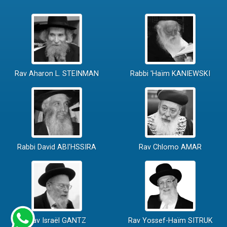
Rav Aharon L. STEINMAN
Rabbi 'Haïm KANIEWSKI
Rabbi David ABI'HSSIRA
Rav Chlomo AMAR
Rav Israël GANTZ
Rav Yossef-Haïm SITRUK