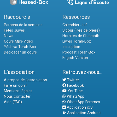
Raccourcis
Ressources
Paracha de la semaine
Calendrier Juif
Fêtes Juives
Sidour (livre de prière)
News
Horaires de Chabbath
Cours Mp3-Vidéo
Livres Torah-Box
Yéchiva Torah-Box
Inscription
Dédicacer un cours
Podcast Torah-Box
English Version
L'association
Retrouvez-nous...
A propos de l'association
Twitter
Faire un don !
Facebook
Mentions légales
YouTube
Nous contacter
WhatsApp
Aide (FAQ)
WhatsApp Femmes
Application iOS
Application Android