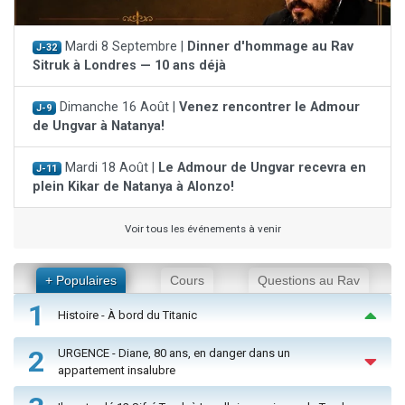
Mardi 8 Septembre |
Dinner d'hommage au Rav
J-32
Sitruk à Londres — 10 ans déjà
Dimanche 16 Août |
Venez rencontrer le Admour
J-9
de Ungvar à Natanya!
Mardi 18 Août |
Le Admour de Ungvar recevra en
J-11
plein Kikar de Natanya à Alonzo!
Voir tous les événements à venir
+ Populaires
Cours
Questions au Rav
1
Histoire - À bord du Titanic
2
URGENCE - Diane, 80 ans, en danger dans un
appartement insalubre