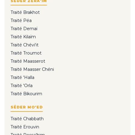
SÉDER ZÉRA'IM
Traité Brakhot
Traité Péa
Traité Demaï
Traité Kilaïm
Traité Chévi'it
Traité Troumot
Traité Maasserot
Traité Maasser Chéni
Traité 'Halla
Traité 'Orla
Traité Bikourim
SÉDER MO'ED
Traité Chabbath
Traité Erouvin
Traité Pessa'him