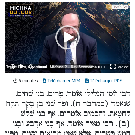
5 minutes
Télécharger MP4
Télécharger PDF
רַבִּי יוֹסֵי הַגְּלִילִי אוֹמֵר, פָּרִים, בְּנֵי שְׁתַּיִם,
שֶׁנֶּאֱמַר (במדבר ח), וּפַר שֵׁנִי בֶן בָּקָר תִּקַּח
לְחַטָּאת. וַחֲכָמִים אוֹמְרִים, אַף בְּנֵי שָׁלשׁ
{ב}. רַבִּי מֵאִיר אוֹמֵר, אַף בְּנֵי אַרְבַּע וּבְנֵי
חָמֵשׁ כְּשֵׁרִים, אֶלָּא שֶׁאֵין מְבִיאִים זְקֵנִים, מִפְּנֵי