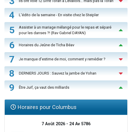
3
Ils ont volé 12 Sifré Torah à Levallois… mais pas la Torah
4
L'édito de la semaine - En visite chez le Steipler
5
Assister à un mariage mélangé pour le repas et séparé
pour les danses ?! (Rav Gabriel DAYAN)
6
Horaires du Jeûne de Ticha Béav
7
Je manque d'estime de moi, comment y remédier ?
8
DERNIERS JOURS : Sauvez la jambe de Yohan
9
Être Juif, ça vaut des milliards
Horaires pour Columbus
7 Août 2026 - 24 Av 5786