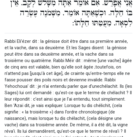
אֲנִי אֲפָרֵשׁ. אִם אוֹמֵר אַתָּה מִשָּׁלשׁ לְקָב, אֵין
בּוֹ חַלָּה. וּכְשֶׁאַתָּה אוֹמֵר, מִשְּׁמֹנֶה עֶשְׂרֵה
לִסְאָה, מִעֲטַתּוּ חַלָּתוֹ:
Rabbi Eli’ézer dit : la génisse doit être dans sa première année,
et la vache, dans sa deuxième. Et les Sages disent : la génisse
peut être dans sa deuxième année, et la vache dans sa
troisième ou quatrième. Rabbi Méïr dit : même [une vache] âgée
de cinq ans est valable, bien qu’elle soit âgée ;toutefois, on
n’attend pas [jusqu’à cet âge], de crainte qu’entre-temps elle ne
fasse pousser des poils noirs et devienne invalide. Rabbi
Yehochoua’ dit : je n’ai entendu parler que d’unechélachit. Ils (les
Sages) lui ont demandé : qu’est-ce que le terme de chélachit ? Il
leur répondit : c’est ainsi que je l’ai entendu, tout simplement.
Ben ‘Azaï dit, je vais expliquer. Lorsque tu dis chélichit, (cela
signifie : « la troisième ») dans l’ordre chronologique (de
naissance), mais lorsque tu dis chélachit, (cela désigne une
vache) dans sa troisième année. De même, il a été dit, la vigne
réva’i. Ils lui demandèrent, qu’est-ce que le terme de réva’i ? Il