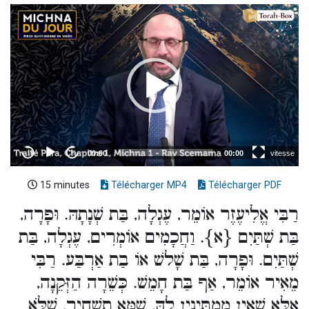
15 minutes
Télécharger MP4
Télécharger PDF
רַבִּי אֱלִיעֶזֶר אוֹמֵר, עֶגְלָה, בַּת שְׁנָתָהּ. וּפָרָה,
בַּת שְׁתַּיִם {א}. וַחֲכָמִים אוֹמְרִים, עֶגְלָה, בַּת
שְׁתַּיִם. וּפָרָה, בַּת שָׁלשׁ אוֹ בַת אַרְבַּע. רַבִּי
מֵאִיר אוֹמֵר, אַף בַּת חָמֵשׁ. כְּשֵׁרָה הַזְּקֵנָה,
אֶלָּא שֶׁאֵין מַמְתִּינִין לָהּ, שֶׁמָּא תַשְׁחִיר, שֶׁלֹּא