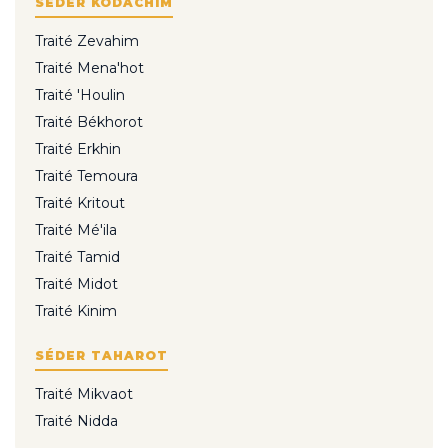
SÉDER KODACHIM
Traité Zevahim
Traité Mena'hot
Traité 'Houlin
Traité Békhorot
Traité Erkhin
Traité Temoura
Traité Kritout
Traité Mé'ila
Traité Tamid
Traité Midot
Traité Kinim
SÉDER TAHAROT
Traité Mikvaot
Traité Nidda