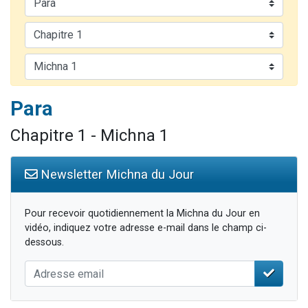
Nouvelle émission radio : Visions de grandeur n°104 : Le Chabbath et le Birkat Hamazone à travers le temps
61 personnes viennent de demander une bénédiction
Ariel vient de donner son Maasser
Il reste 49 places pour étudier en groupe sur Zoom
Eva vient de donner son Maasser
Para
Chapitre 1 - Michna 1
Newsletter Michna du Jour
Pour recevoir quotidiennement la Michna du Jour en
vidéo, indiquez votre adresse e-mail dans le champ ci-
dessous.