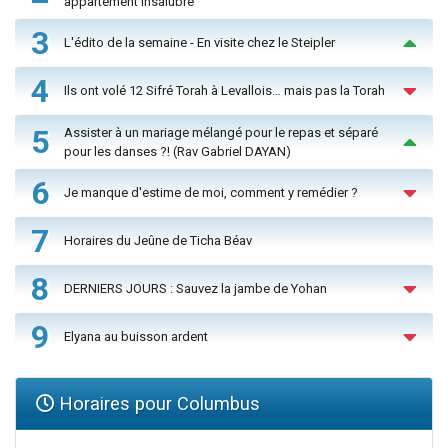
appartement insalubre
3
L'édito de la semaine - En visite chez le Steipler
4
Ils ont volé 12 Sifré Torah à Levallois… mais pas la Torah
5
Assister à un mariage mélangé pour le repas et séparé
pour les danses ?! (Rav Gabriel DAYAN)
6
Je manque d'estime de moi, comment y remédier ?
7
Horaires du Jeûne de Ticha Béav
8
DERNIERS JOURS : Sauvez la jambe de Yohan
9
Elyana au buisson ardent
Horaires pour Columbus