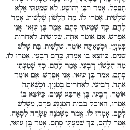
תִפָּסֵל. אָמַר רַבִּי יְהוֹשֻׁעַ, לֹא שָׁמַעְתִּי אֶלָּא
שְׁלָשִׁית. אָמְרוּ לוֹ, מַה הַלָּשׁוֹן שְׁלָשִׁית. אָמַר
לָהֶם, כָּךְ שָׁמַעְתִּי סְתָם. אָמַר בֶּן עַזַּאי, אֲנִי
אֲפָרֵשׁ. אִם אוֹמֵר אַתָּה, שְׁלִישִׁית, לַאֲחֵרוֹת
בְּמִנְיָן. וּכְשֶׁאַתָּה אוֹמֵר, שְׁלָשִׁית, בַּת שָׁלשׁ
שָׁנִים. כַּיּוֹצֵא בוֹ אָמְרוּ, כֶּרֶם רְבָעִי. אָמְרוּ לוֹ,
מַה הַלָּשׁוֹן רְבָעִי. אָמַר לָהֶם, כָּךְ שָׁמַעְתִּי
סְתָם. אָמַר בֶּן עַזַּאי, אֲנִי אֲפָרֵשׁ. אִם אוֹמֵר
אַתָּה, רְבִיעִי, לַאֲחֵרִים בְּמִנְיָן. וּכְשֶׁאַתָּה
אוֹמֵר, רְבָעִי, בֶּן אַרְבַּע שָׁנִים. כַּיּוֹצֵא בוֹ
אָמְרוּ, הָאוֹכֵל בְּבַיִת הַמְנֻגָּע פְּרָס, מִשָּׁלשׁ
לְקָב. אָמְרוּ לוֹ, אֱמֹר מִשְּׁמֹנֶה עֶשְׂרֵה לִסְאָה.
אָמַר לָהֶם, כָּךְ שָׁמַעְתִּי סְתָם. אָמַר בֶּן עַזַּאי,