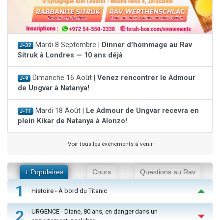
Mardi 8 Septembre |
Dinner d'hommage au Rav
J-32
Sitruk à Londres — 10 ans déjà
Dimanche 16 Août |
Venez rencontrer le Admour
J-9
de Ungvar à Natanya!
Mardi 18 Août |
Le Admour de Ungvar recevra en
J-11
plein Kikar de Natanya à Alonzo!
Voir tous les événements à venir
+ Populaires
Cours
Questions au Rav
1
Histoire - À bord du Titanic
2
URGENCE - Diane, 80 ans, en danger dans un