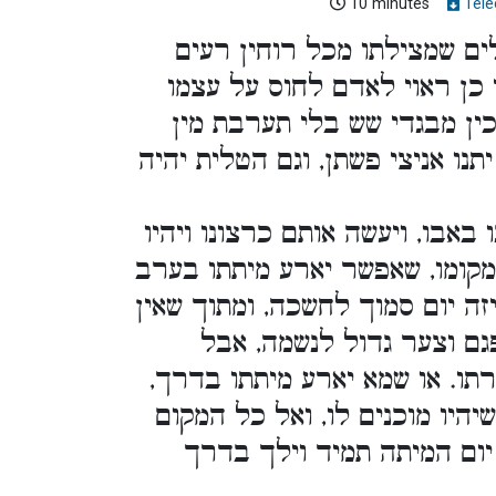
10 minutes
Télé
ם שמצילתו מכל רוחין רעים
 כן ראוי לאדם לחוס על עצמו
כין מבגדי שש בלי תערבת מין
נו אניצי פשתן, וגם הטלית יהיה
באבו, ויעשה אותם כרצונו ויהיו
 מקומו, שאפשר יארע מיתתו בערב
זה יום סמוך לחשכה, ומתוך שאין
פגם וצער גדול לנשמה, אבל
ורתו. או שמא יארע מיתתו בדרך
יהיו מוכנים לו, ואל כל המקום
 יום המיתה תמיד וילך בדרך