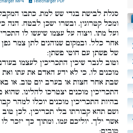
charger MP4
Télécharger PDF
סגלת לבישת בגדי שש למת, כתבו המקבלי
ומכל קטרוגין, ובשרו ישכן לבטח. הנה כי
ועל מתו, ויצוה על עצמו שיעשו לו התכרי
אחר כלל. ובמקום שנוהגים לתן צמר גפן ית
של פשתן עם חוטי פשתן:
וטוב לגבר שיכין התכריכין לעצמו בעודנו 
מוכנים לו, כי לא ידע האדם את עתו ואת
שבת אחר חצות או בערב יום טוב, או באי
התכריכין מוכנים יצטרכו להלינו, שהוא 
בהיות התכריכין מוכנים יוכלו למהר קב,
ושם תהא קבורתו בלי תכריכין, לכן טוב ש
אשר ילך, יוליכם עמו, ומתוך כך יזכר לו
טובים: