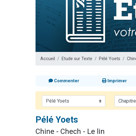
Il reste 
12 nouve
3 personnes 
2 personnes 
Accueil
Etude sur Texte
Pélé Yoets
Chin
Commenter
Imprimer
Pélé Yoets
Chine - Chech - Le lin