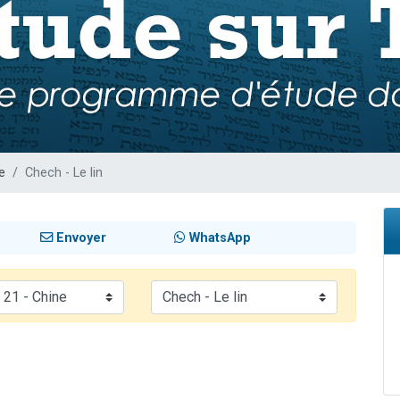
49 places pour étudier en groupe sur Zoom
lles musiques dans Torah-Box Music
viennent de nous rejoindre sur WhatsApp
viennent de nous rejoindre sur WhatsApp
e
Chech - Le lin
Envoyer
WhatsApp