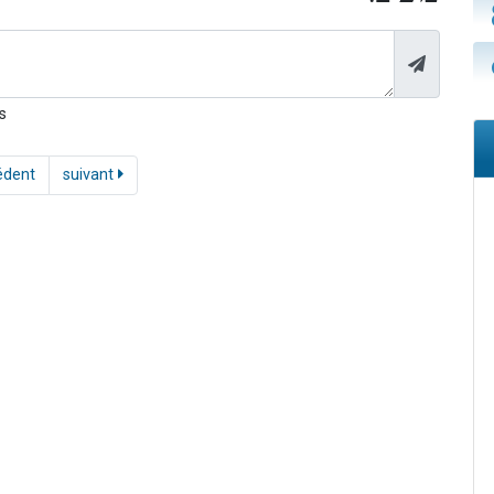
s
édent
suivant