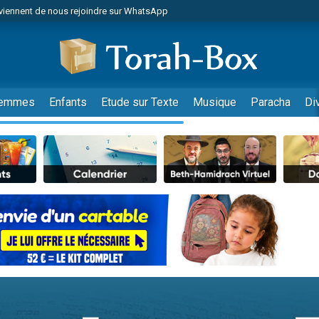
viennent de nous rejoindre sur WhatsApp
es viennent de faire un don pour Reloger Rivka, 6 enfants, victime de violences
es viennent de faire un don pour 1 Journée de Vacances Pour les Enfants
 viennent de demander une bénédiction
viennent de nous rejoindre sur WhatsApp
emmes
Enfants
Etude sur Texte
Musique
Paracha
Di
49 places pour étudier en groupe sur Zoom
nes viennent de faire un don pour Diane, 80 ans, dans un appartement insalu
 donner son Maasser
viennent de nous rejoindre sur WhatsApp
viennent de nous rejoindre sur WhatsApp
es viennent de faire un don pour 5 jours de vacances aux Orphelins
de donner son Maasser
 viennent de demander une bénédiction
viennent de nous rejoindre sur WhatsApp
nnes viennent de faire un don pour Sauvez la jambe de Yohan