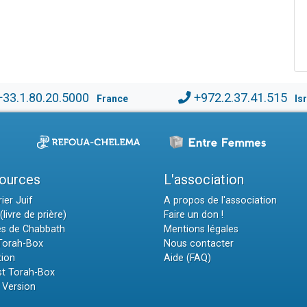
+33.1.80.20.5000
+972.2.37.41.515
France
Is
ources
L'association
ier Juif
A propos de l'association
(livre de prière)
Faire un don !
es de Chabbath
Mentions légales
 Torah-Box
Nous contacter
tion
Aide (FAQ)
t Torah-Box
 Version