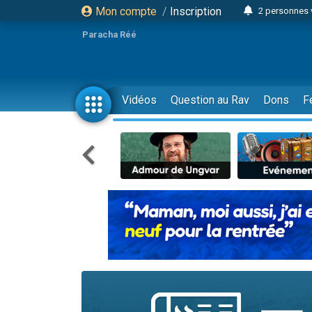
Mon compte
/
Inscription
6 personnes 
4 personn
Paracha Réé
2 personn
17 personnes
4 personnes 
Vidéos
Question au Rav
Dons
F
Il reste 
23 person
Eva vient de
4 personnes 
3 personnes 
3 personn
Odaya vient 
13 personnes
2 personnes 
30 perso