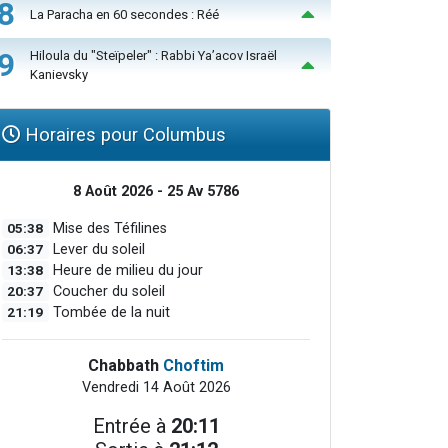
8
La Paracha en 60 secondes : Réé
9
Hiloula du "Steïpeler" : Rabbi Ya’acov Israël
Kanievsky
Horaires pour Columbus
8 Août 2026 - 25 Av 5786
05:38
Mise des Téfilines
06:37
Lever du soleil
13:38
Heure de milieu du jour
20:37
Coucher du soleil
21:19
Tombée de la nuit
Chabbath
Choftim
Vendredi 14 Août 2026
Entrée à
20:11