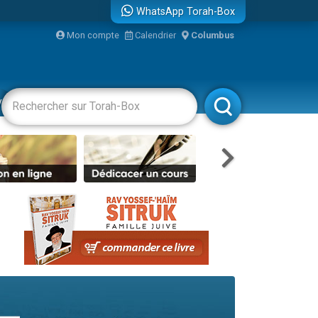
WhatsApp Torah-Box
...
Mon compte
Calendrier
Columbus
vertissements
Livres
Rabbanim
bre