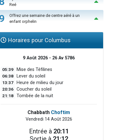
8
Reé
9
Offrez une semaine de centre aéré à un
enfant orphelin
Horaires pour Columbus
9 Août 2026 - 26 Av 5786
05:39
Mise des Téfilines
06:38
Lever du soleil
13:37
Heure de milieu du jour
20:36
Coucher du soleil
21:18
Tombée de la nuit
Chabbath
Choftim
Vendredi 14 Août 2026
Entrée à
20:11
Sortie à
21:12