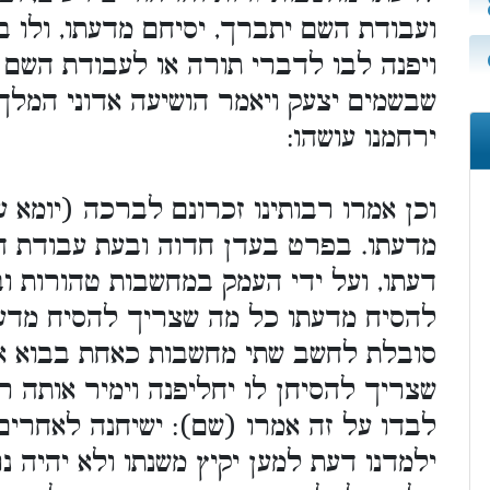
דעתו, ולו בכח יגבר איש להסיחם מדעתו
ו לעבודת השם יתברך ולבו למו אב אבינו
ני המלך, הצילני מטיט ואל אטבעה, אולי
ירחמנו עושהו:
ברכה (יומא עה א) דאגה בלב איש יסיחנה
בעת עבודת השם יתברך מבעי לה ליתובי
טהורות ובעזר משדי ימצא טענות מספיקות
ך להסיח מדעתו, ומאחר שאין דעת האדם
 כאחת בבוא אליו מחשבה ממחשבות אלו
וימיר אותה רע בטוב, ואם לא יוכל עשוהו
 לאחרים ילך אצל חכם ויגיד צערו, והוא
א יהיה נרדם, ולא יהפך מימי היאור לדם,