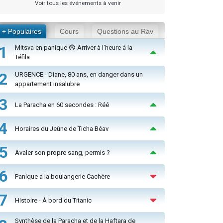
Voir tous les événements à venir
+ Populaires
Cours
Questions au Rav
1
Mitsva en panique 😨 Arriver à l'heure à la
Téfila
2
URGENCE - Diane, 80 ans, en danger dans un
appartement insalubre
3
La Paracha en 60 secondes : Réé
4
Horaires du Jeûne de Ticha Béav
5
Avaler son propre sang, permis ?
6
Panique à la boulangerie Cachère
7
Histoire - À bord du Titanic
Synthèse de la Paracha et de la Haftara de