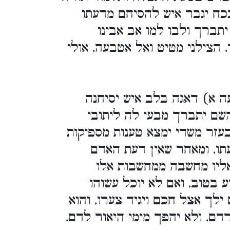
ועבודת השם יתברך, יסיחם מ
ויפנה לבו לדברי תורה א
שבשמים יצעק ויאמר הושיעה אדו
וכן אמרו רבותינו זכרונם ל
מדעתו. בפרט בעדן חדוה ו
דעתו, ועל ידי העמק במחשבות 
להסיח מדעתו כל מה שצרי
סובלת לחשב שתי מחשבות
שצריך להסיחן לו יחליפנה 
לבדו על זה אמרו (שם): ישיחנה
ילמדנו דעת למען יקיץ משנתו ול