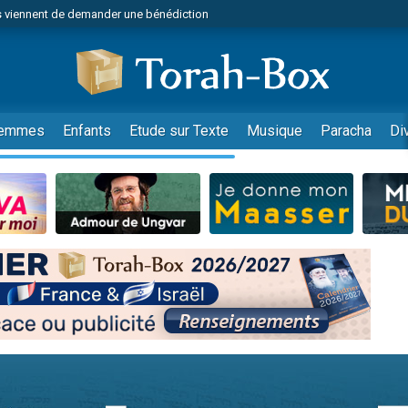
 viennent de demander une bénédiction
es viennent de faire un don pour Diane, 80 ans, dans un appartement insalub
49 places pour étudier en groupe sur Zoom
viennent de nous rejoindre sur WhatsApp
 viennent de demander une bénédiction
emmes
Enfants
Etude sur Texte
Musique
Paracha
Di
49 places pour étudier en groupe sur Zoom
viennent de nous rejoindre sur WhatsApp
viennent de nous rejoindre sur WhatsApp
es viennent de faire un don pour Reloger Rivka, 6 enfants, victime de violences
es viennent de faire un don pour 1 Journée de Vacances Pour les Enfants
 viennent de demander une bénédiction
viennent de nous rejoindre sur WhatsApp
49 places pour étudier en groupe sur Zoom
 donner son Maasser
viennent de nous rejoindre sur WhatsApp