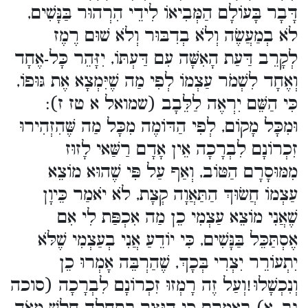
דָּבָר בָּעוֹלָם הַמְּבִיאוֹ לִידֵי הִרְהוּר בַּנָּשִׁים,
לֹא בְמַעֲשֶׂה וְלֹא בְדִבּוּר וְלֹא שׁוּם רֶמֶז
לְקָרֵב דַּעַת הָאִשָּׁה עִם דַּעְתּוֹ, יִזָּהֵר כָּל-אֶחָד
וְאֶחָד לִשְׁמֹר עַצְמוֹ לְפִי מַה שֶׁיִּמְצָא אֶת גּוּפוֹ,
כִּי הַשֵּׁם יִרְאֶה לַלֵּבָב (שמואל א טז ז):
וּמִכָּל מָקוֹם, לְפִי הַדּוֹמֶה מִכָּל מַה שֶּׁהִזְהִירוּ
זִכְרוֹנָם לִבְרָכָה אֵין אָדָם רַשַּׁאי לָזוּז
מִמּוּסָרָם הַטּוֹב, וְאַף עַל פִּי שֶׁהוּא מוֹצֵא
עַצְמוֹ חֲשֹוּךְ הַתַּאֲוָה קְצָת, לֹא יֹאמַר כֵּיוָן
שֶׁאֲנִי מוֹצֵא עַצְמִי כֵן מַה אִכְפַּת לִי אִם
אֶסְתַּכֵּל בַּנָּשִׁים, כִּי יוֹדֵעַ אֲנִי בְעַצְמִי שֶׁלֹּא
יִתְעוֹרֵר יִצְרִי בְּכָךְ, שֶׁהַרְבֵּה אָמְרוּ כֵן
וְנִכְשָׁלוּ!וְעַל זֶה רָמְזוּ זִכְרוֹנָם לִבְרָכָה (סוכה