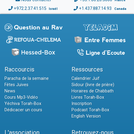
France
+972.2.37.41.515
+1.437.887.14.93
Israël
Canada
Raccourcis
Ressources
Paracha de la semaine
Calendrier Juif
Fêtes Juives
Sidour (livre de prière)
News
Horaires de Chabbath
Cours Mp3-Vidéo
Livres Torah-Box
Yéchiva Torah-Box
Inscription
Dédicacer un cours
Podcast Torah-Box
English Version
L'association
Retrouvez-nous...