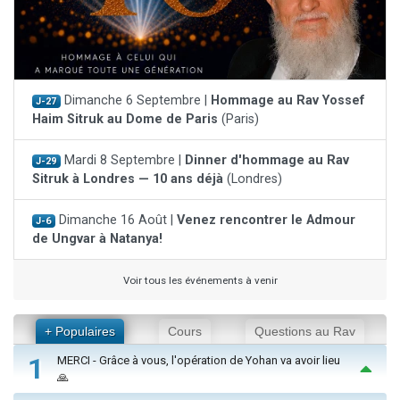
Dimanche 6 Septembre |
Hommage au Rav Yossef
J-27
Haim Sitruk au Dome de Paris
(Paris)
Mardi 8 Septembre |
Dinner d'hommage au Rav
J-29
Sitruk à Londres — 10 ans déjà
(Londres)
Dimanche 16 Août |
Venez rencontrer le Admour
J-6
de Ungvar à Natanya!
Voir tous les événements à venir
+ Populaires
Cours
Questions au Rav
1
MERCI - Grâce à vous, l'opération de Yohan va avoir lieu
🙏