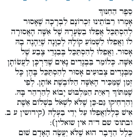
סֵפֶר הַחִנּוּךְ
אָמְרוּ רַבּוֹתֵינוּ זִכְרוֹנָם לִבְרָכָה שֶׁאָסוּר
לְהִסְתַּכֵּל אֲפִלּוּ בִשְׂעָרָהּ שֶׁל אִשָּׁה הָאֲסוּרָה
לוֹ וַאֲפִלּוּ לִשְׁמוֹעַ קוֹלָהּ לְכַוָּנָה שֶׁיֵּהָנֶה בָהּ
אָסוּר, וַאֲפִלּוּ לְהִסְתַּכֵּל בְּבִגְדֵי צֶבַע שֶׁל
אִשָּׁה, כְּלוֹמַר בִּבְגָדִים נָאִים שֶׁדַּרְכָּן לַעֲשֹוֹתָן
מִבְּגָדִים צְבוּעִים אָסוּר לְהִסְתַּכֵּל בָּהֶן כָּל
זְמַן שֶׁמַּכִּיר הָאִשָּׁה הַלּוֹבֶשֶׁת אוֹתָן, לְפִי
שֶׁמִּתּוֹךְ רְאִיַּת הַמַּלְבּוּשׁ יָבוֹא לְהַרְהֵר בָּהּ.
וְהִרְחִיקוּ גַּם-כֵּן שֶׁלֹּא לִשְׁאֹל בִּשְׁלוֹם אֵשֶׁת
אִישׁ כְּלָלוַאֲפִלּוּ עַל יְדֵי בַעְלָהּ (קידושין ע ב.
ובתוס' שם ד"ה אין שואלין):
כְּלָל הַדָּבָר הוּא שֶׁלֹּא יַעֲשֶׂה הָאָדָם שׁוּם