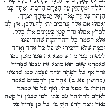
נב, א) בְּאָמְרָם כִּי הַיֵּצֶר בַּתְּחִלָּה חַלָּשׁ מְאֹד,
וְהוֹלֵךְ וּמִתְחַזֵּק עַל הָאָדָם הַרְבֵּה. וְאַתָּה בְּנִי
הִזָּהֵר עַל זֶה מְאֹד וְאַל יַבְטִיחֲךָ יִצְרֶךָ,
וַאֲפִלּוּ אִם אֶלֶף עֲרֵבִים יִתֵּן לְךָ.ולכן, אֵין לָנוּ
לִפְרֹץ אֲפִלּוּ גָדֵר קָטָן בְּעִנְיָנִים אֵלּוּ כְּלָל,
אֶלָּא לִשְׁמֹר כָּל הַהַרְחֵַקות שֶׁהוֹדִיעוּנוּ
וּבַמֶּה שֶּׁלֹּא הִזְכִּירוּ יֵשׁ עַל כָּל אֶחָד וְאֶחָד
לַעֲשֹוֹת כְּפִי מַה שֶּׁיִּמְצָא אֶת גּוּפוֹ מוּכָן כְּמוֹ
שֶׁאָמַרְנוּ שֶׁאִם הוּא מוֹצֵא אֶת עַצְמוֹ שֶׁצָּרִיךְ
גָּדֵר אַף עַל הַמֻּתָּר יִגְדֹּר עַצְמוֹ, כְּמוֹ שֶׁמָּצִינוּ
(קדושין פא, ב) אֶחָד מִן הַחֲכָמִים שֶׁאָמַר
הִזָּהֲרוּ בִּי מִפְּנֵי בִּתִּי. וְאַף עַל פִּי שֶׁמֻּתָּר
לָאָדָם לְהִתְיַחֵד עִם בִּתּוֹ, לְפִי שֶׁעִנְיָן זֶה קָשֶׁה
מְאֹד וְיֵצֶר הָרַע חָזָק בּוֹ, עַל כֵּן צָרִיךְ כָּל