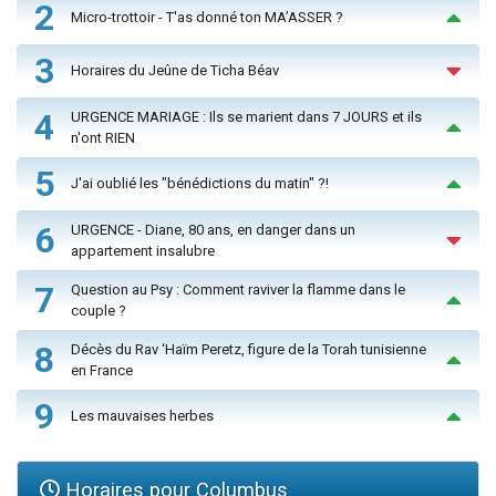
2
Micro-trottoir - T'as donné ton MA’ASSER ?
3
Horaires du Jeûne de Ticha Béav
4
URGENCE MARIAGE : Ils se marient dans 7 JOURS et ils
n'ont RIEN
5
J'ai oublié les "bénédictions du matin" ?!
6
URGENCE - Diane, 80 ans, en danger dans un
appartement insalubre
7
Question au Psy : Comment raviver la flamme dans le
couple ?
8
Décès du Rav ‘Haïm Peretz, figure de la Torah tunisienne
en France
9
Les mauvaises herbes
Horaires pour Columbus