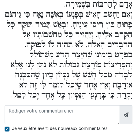
אָדָם לְהַרְבּוֹת בִּשְׁמִירָה.
וְאִם יַחְשֹׁב הָאִישׁ בְּפָגְעוֹ בְאִשָּׁה נָאָה כִּי גֵיהִנֹּם
פָּתוּחַ בֵּין רִיסֵי עֵינֶיהָ, וּבְאֵשׁ תָּמִיד תּוּקַד כָּל
הַקָּרֵב אֵלֶיהָ, וְיַחֲזִיר כָּל מַחְשְׁבוֹתָיו אֶל
הַדְּבָרִים הָאֵלֶּה, לֹא תִּהְיֶה לוֹ לְפוּקָה.
בִּפְרָט בִיַמינו שֶׁהַיֵּצֶר הָרַע מִשְׁתּוֹלֵל
וְהַפְּרִיצוֹת פּוֹרֶצֶת גְּבוּלוֹת לֹא נִתָּן לָּנוּ אֶלָּא
לִבְרֹחַ מּכלִ חֲשָׁשׁ שֶׁל נִסָּיוֹן כֵּיוָן שֶׁהַסַּכָּנָה
אוֹרֶבֶת וְאֵין אֶחָד שֶׁיָּכֹל לוֹמַר לִּי זֶה לֹא
יִקְרֵה כִּי בְּרִגְעֵי הַנִּסָּיוֹן כָּל אֶחָד יָכֹל לִפֹּל.
Je veux être averti des nouveaux commentaires