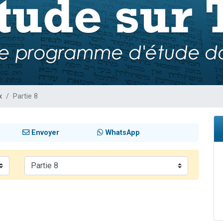
 viennent de demander une bénédiction
nnes viennent de faire un don pour Sauvez la jambe de Yohan
49 places pour étudier en groupe sur Zoom
lles musiques dans Torah-Box Music
 viennent de demander une bénédiction
x
Partie 8
Envoyer
WhatsApp