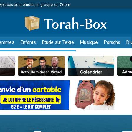
49 places pour étudier en groupe sur Zoom
nes viennent de faire un don pour Diane, 80 ans, dans un appartement insalu
viennent de nous rejoindre sur WhatsApp
viennent de nous rejoindre sur WhatsApp
es viennent de faire un don pour Reloger Rivka, 6 enfants, victime de violences
emmes
Enfants
Etude sur Texte
Musique
Paracha
Di
es viennent de faire un don pour 1 Journée de Vacances Pour les Enfants
 viennent de demander une bénédiction
viennent de nous rejoindre sur WhatsApp
49 places pour étudier en groupe sur Zoom
 donner son Maasser
viennent de nous rejoindre sur WhatsApp
viennent de nous rejoindre sur WhatsApp
de donner son Maasser
es viennent de faire un don pour 5 jours de vacances aux Orphelins
viennent de nous rejoindre sur WhatsApp