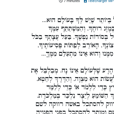
7 minutes
Télécharger MP
ֹל בְּיוֹתֵר שֶׁיֵּשׁ לְּךָ בָּעוֹלָם הוּא
ֶזֶג רוּחֶךָ, וְהַמִּשְׁתַּתֵּף עִמְּךָ
ֹשֵׁל בְּסוֹדוֹת נַפְשֶׁךָ, בַּעַל עֲצָתְךָ בַכֹּל
ִרְצוֹנְךָ, הָאוֹרֵב לְפַתּוֹת פְּסִיעוֹתֶיךָ
 מִמֶּנוּ וְהוּא אֵינוֹ מִתְעַלֵּם מִמֶּךָּ
רָע שֶׁלְּעוֹלָם אֵינוֹ נָח. מְבַלְבֵּל אֶת
 לַעֲשׂוֹת הוּא מִצְוָה, וְהַדֶּרֶךְ לְחֵטְא
ץ כְּדֵי לִלְמֹד אוֹ כְּדֵי לְלַמֵּד
 הַשּׁוֹמֵעַ לְיֵצֶר נִלְכַּד בְּמַלְכֹּדֶת
רווק להסתכל באשה רווקה לשם
שם ומותר להסתכל בפני הפנויה