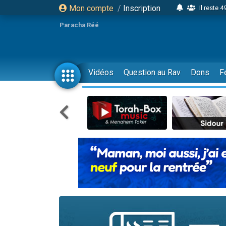
Mon compte
/
Inscription
Il reste 
16 person
Paracha Réé
2 personnes 
6 personnes 
4 personn
Vidéos
Question au Rav
Dons
F
2 personn
17 personnes
4 personnes 
Il reste 
Eva vient de
4 personnes 
3 personnes 
Odaya vient 
3 personn
2 personnes 