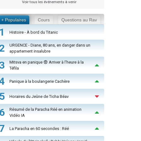
Voir tous les événements à venir
+ Populaires
Cours
Questions au Rav
1
Histoire - À bord du Titanic
2
URGENCE - Diane, 80 ans, en danger dans un
appartement insalubre
3
Mitsva en panique 😨 Arriver à l'heure à la
Téfila
4
Panique à la boulangerie Cachère
5
Horaires du Jeûne de Ticha Béav
6
Résumé de la Paracha Réé en animation
Vidéo IA
7
La Paracha en 60 secondes : Réé