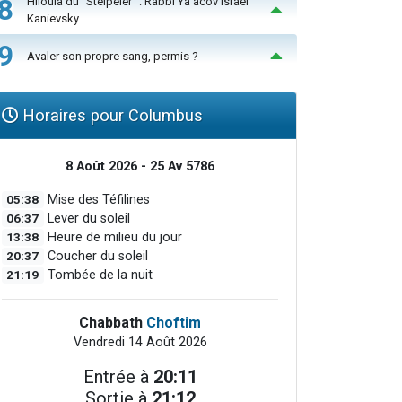
8
Hiloula du "Steïpeler" : Rabbi Ya’acov Israël
Kanievsky
9
Avaler son propre sang, permis ?
Horaires pour Columbus
8 Août 2026 - 25 Av 5786
05:38
Mise des Téfilines
06:37
Lever du soleil
13:38
Heure de milieu du jour
20:37
Coucher du soleil
21:19
Tombée de la nuit
Chabbath
Choftim
Vendredi 14 Août 2026
Entrée à
20:11
Sortie à
21:12