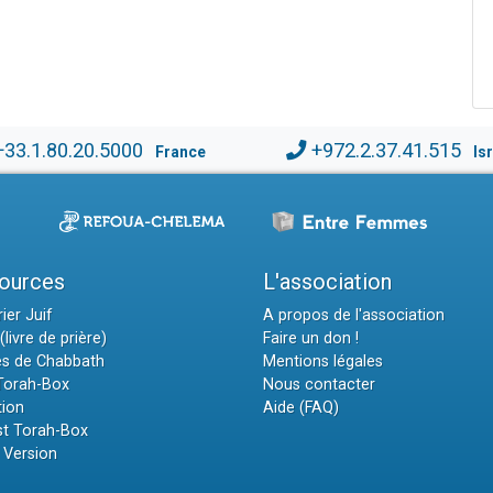
+33.1.80.20.5000
+972.2.37.41.515
France
Is
ources
L'association
ier Juif
A propos de l'association
(livre de prière)
Faire un don !
es de Chabbath
Mentions légales
 Torah-Box
Nous contacter
tion
Aide (FAQ)
t Torah-Box
 Version