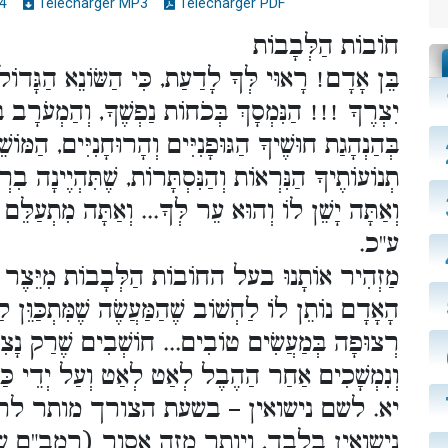
4
Télécharger MP3
Télécharger PDF
חוֹבוֹת הַלְּבָבוֹת
בֵּן אָדָם! רָאוּי לְּךָ לָדַעַת, כִּי הַשּׂוֹנֵא הַגָּדו...
יִצְרֶךָ !!! הַנִּמְסָךְ בְּכֹחוֹת נַפְשֶׁךָ, וְהַמְעֹרָב בְּמ
בְּהַנְהָגַת חוּשֶׁיךָ הַגּוּפָנִיִּים וְהָרוּחָנִיִּים, הַמּו
תְנוֹעוֹתֶיךָ הַנִּרְאוֹת וְהַנִּסְתָּרוֹת, שֶׁתִּהְיֶינָה ב,
וְאַתָּה יָשֵׁן לוֹ וְהוּא עֵר לְּךָ... וְאַתָּה מִתְעַלֵּם...
ע"כ.
מַזְהִיר אוֹתָנוּ בעל החוֹבוֹת הַלְּבָבוֹת מִיֵּצֶר הָ
הָאָדָם נוֹתֵן לוֹ לַחְשׁוֹב שֶׁהַמַּעֲשֶׂה שֶׁמִּתְכַּוֵּן,
רְצוּפָה בְּמַעֲשִׂים טוֹבִים... חוֹשְׁבִים שֶׁרַק נָצִי
וְנִמְשָׁכִים אַחַר הַהֶבֶל לְאַט לְאַט וְעַל יְדֵי כַּךְ.
יא. לשם נישואין – בשעת הצורך מותר ל
נישואין בלבד, ויותר מזה אסור (רמב"ם 