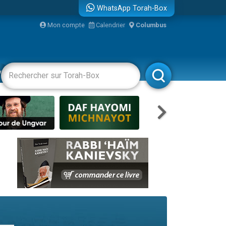
WhatsApp Torah-Box
bre
Mon compte
Calendrier
Columbus
...
vertissements
Livres
Rabbanim