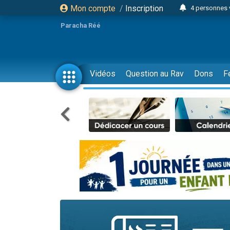
Mon compte
/
Inscription
4 personnes 
3 personnes 
Paracha Réé
Odaya vient 
3 personn
3 personn
Vidéos
Question au Rav
Dons
F
13 personnes
2 personnes 
30 perso
Il reste 
12 nouve
3 personnes 
2 personnes 
3 personnes 
2 nouvel
8 personn