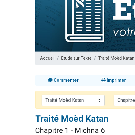
Nouvelle émis
61 personnes
Ariel vient 
Il reste 
Eva vient de
Accueil
Etude sur Texte
Traité Moèd Katan
Commenter
Imprimer
Traité Moèd Katan
Chapitre 1 - Michna 6