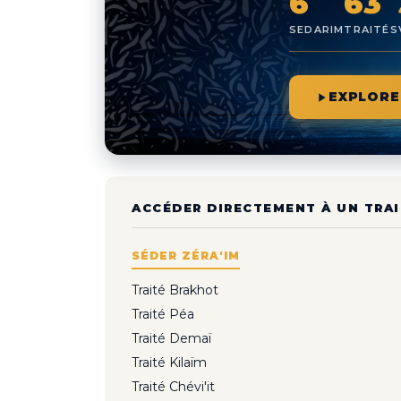
6
63
SEDARIM
TRAITÉS
EXPLORE
ACCÉDER DIRECTEMENT À UN TRAI
SÉDER ZÉRA'IM
Traité Brakhot
Traité Péa
Traité Demaï
Traité Kilaïm
Traité Chévi'it