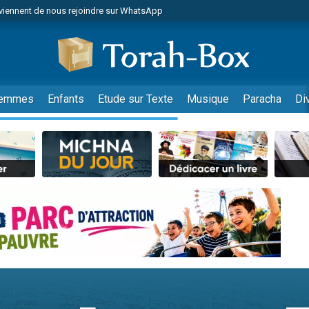
viennent de nous rejoindre sur WhatsApp
viennent de nous rejoindre sur WhatsApp
de donner son Maasser
es viennent de faire un don pour 5 jours de vacances aux Orphelins
es viennent de faire un don pour Diane, 80 ans, dans un appartement insalub
emmes
Enfants
Etude sur Texte
Musique
Paracha
Di
 viennent de demander une bénédiction
viennent de nous rejoindre sur WhatsApp
nnes viennent de faire un don pour Sauvez la jambe de Yohan
49 places pour étudier en groupe sur Zoom
lles musiques dans Torah-Box Music
viennent de nous rejoindre sur WhatsApp
viennent de nous rejoindre sur WhatsApp
viennent de nous rejoindre sur WhatsApp
les musiques dans Torah-Box Music
es viennent de faire un don pour Tsédaka : pauvres d'Israel