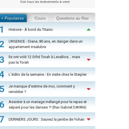
Voir tous les événements à venir
+ Populaires
Cours
Questions au Rav
1
Histoire - À bord du Titanic
2
URGENCE - Diane, 80 ans, en danger dans un
appartement insalubre
3
Ils ont volé 12 Sifré Torah à Levallois… mais
pas la Torah
4
L'édito de la semaine - En visite chez le Steipler
5
Je manque d'estime de moi, comment y
remédier ?
6
Assister à un mariage mélangé pour le repas et
séparé pour les danses ?! (Rav Gabriel DAYAN)
7
DERNIERS JOURS : Sauvez la jambe de Yohan