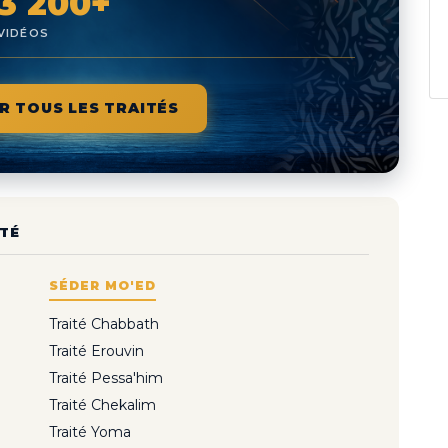
3 200+
VIDÉOS
R TOUS LES TRAITÉS
TÉ
SÉDER MO'ED
Traité Chabbath
Traité Erouvin
Traité Pessa'him
Traité Chekalim
Traité Yoma