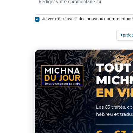
Je veux être averti des nouveaux commentaire
préc
TOUT
MICH
EN V
Les 63 traités,
hébreu et traduc