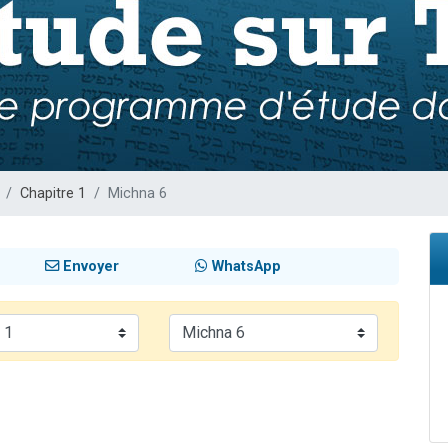
sion radio : Visions de grandeur n°104 : Le Chabbath et le Birkat Hamazone à 
 viennent de demander une bénédiction
de donner son Maasser
49 places pour étudier en groupe sur Zoom
 donner son Maasser
Chapitre 1
Michna 6
Envoyer
WhatsApp