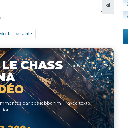
s
édent
suivant
 LE CHASS
NA
IDÉO
 commentés par des rabbanim — avec texte
tion.