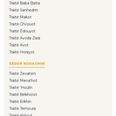
Traité Baba Batra
Traité Sanhedrin
Traité Makot
Traité Chvouot
Traité Édouyot
Traité Avoda Zara
Traité Avot
Traité Horayot
SÉDER KODACHIM
Traité Zevahim
Traité Mena'hot
Traité 'Houlin
Traité Békhorot
Traité Erkhin
Traité Temoura
Traité Kritout