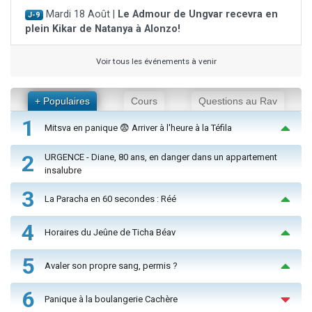
Mardi 18 Août |
Le Admour de Ungvar recevra en
J-9
plein Kikar de Natanya à Alonzo!
Voir tous les événements à venir
+ Populaires
Cours
Questions au Rav
1
Mitsva en panique 😨 Arriver à l'heure à la Téfila
2
URGENCE - Diane, 80 ans, en danger dans un appartement
insalubre
3
La Paracha en 60 secondes : Réé
4
Horaires du Jeûne de Ticha Béav
5
Avaler son propre sang, permis ?
6
Panique à la boulangerie Cachère