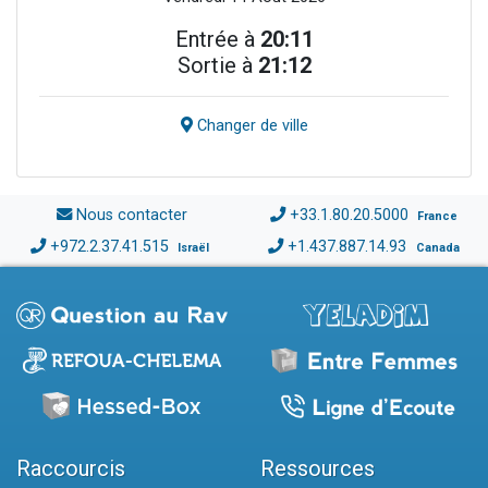
Entrée à
20:11
Sortie à
21:12
Changer de ville
Nous contacter
+33.1.80.20.5000
France
+972.2.37.41.515
+1.437.887.14.93
Israël
Canada
Raccourcis
Ressources