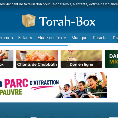
es viennent de faire un don pour Reloger Rivka, 6 enfants, victime de violences
es viennent de faire un don pour 1 Journée de Vacances Pour les Enfants
 viennent de demander une bénédiction
viennent de nous rejoindre sur WhatsApp
49 places pour étudier en groupe sur Zoom
emmes
Enfants
Etude sur Texte
Musique
Paracha
Di
nes viennent de faire un don pour Diane, 80 ans, dans un appartement insalu
 donner son Maasser
viennent de nous rejoindre sur WhatsApp
viennent de nous rejoindre sur WhatsApp
es viennent de faire un don pour 5 jours de vacances aux Orphelins
de donner son Maasser
viennent de nous rejoindre sur WhatsApp
 viennent de demander une bénédiction
lles musiques dans Torah-Box Music
nnes viennent de faire un don pour Sauvez la jambe de Yohan