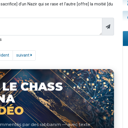
sacrifice] d’un Nazir qui se rase et l’autre [offre] la moitié [du
s
édent
suivant
 LE CHASS
NA
IDÉO
 commentés par des rabbanim — avec texte