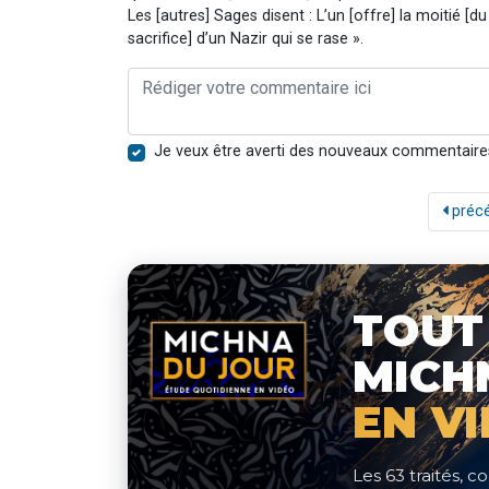
Les [autres] Sages disent : L’un [offre] la moitié [du 
sacrifice] d’un Nazir qui se rase ».
Je veux être averti des nouveaux commentaire
préc
TOUT
MICH
EN V
Les 63 traités,