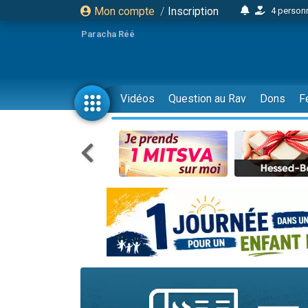
Mon compte
/
Inscription
4 personn
2 personn
Paracha Réé
17 personnes
4 personnes 
Il reste 
Vidéos
Question au Rav
Dons
F
23 person
Eva vient de
4 personnes 
3 personnes 
3 personn
Odaya vient 
2 personnes 
13 personnes
12 nouve
30 perso