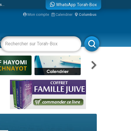
...
WhatsApp Torah-Box
Mon compte
Calendrier
Columbus
vertissements
Livres
Rabbanim
bre