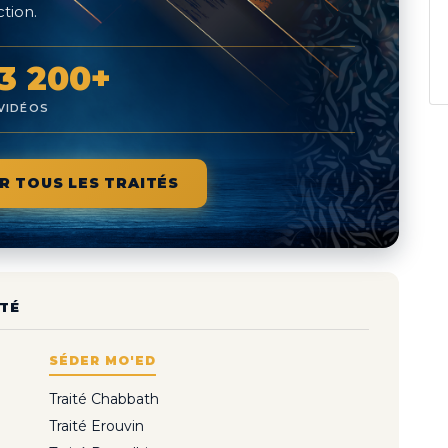
tion.
3 200+
VIDÉOS
R TOUS LES TRAITÉS
TÉ
SÉDER MO'ED
Traité Chabbath
Traité Erouvin