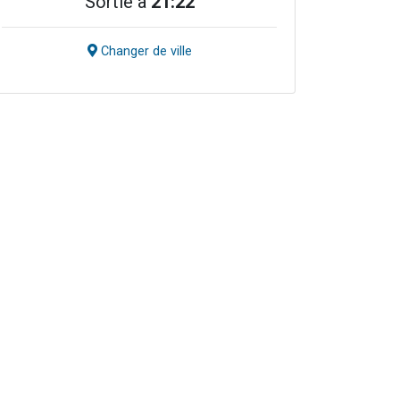
Sortie à
21:22
Changer de ville