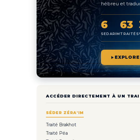
hébreu et traduc
6
63
SEDARIM
TRAITÉS
EXPLORE
ACCÉDER DIRECTEMENT À UN TRAI
SÉDER ZÉRA'IM
Traité Brakhot
Traité Péa