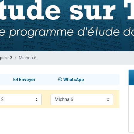
49 places pour étudier en groupe sur Zoom
viennent de nous rejoindre sur WhatsApp
viennent de nous rejoindre sur WhatsApp
les musiques dans Torah-Box Music
viennent de nous rejoindre sur WhatsApp
pitre 2
Michna 6
Envoyer
WhatsApp