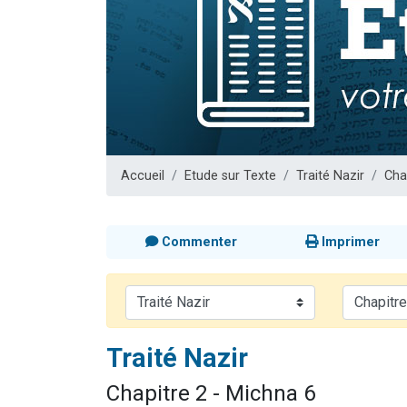
Il reste 
3 personnes 
2 personnes 
2 nouvel
6 personnes 
Accueil
Etude sur Texte
Traité Nazir
Cha
Commenter
Imprimer
Traité Nazir
Chapitre 2 - Michna 6