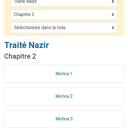
6 personnes viennent de faire un don pour 5 enfants déjà orphelins risquent de perdre leur maman
2 personnes viennent de faire un don pour Reloger Rivka, 6 enfants, victime de violences...
10 personnes viennent de demander une bénédiction
Il reste 49 places pour étudier en groupe sur Zoom
2 personnes viennent de nous rejoindre sur WhatsApp
Traité Nazir
Chapitre 2
Michna 1
Michna 2
Michna 3