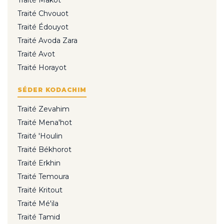
Traité Makot
Traité Chvouot
Traité Édouyot
Traité Avoda Zara
Traité Avot
Traité Horayot
SÉDER KODACHIM
Traité Zevahim
Traité Mena'hot
Traité 'Houlin
Traité Békhorot
Traité Erkhin
Traité Temoura
Traité Kritout
Traité Mé'ila
Traité Tamid