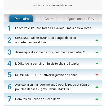
Voir tous les événements à venir
+ Populaires
Cours
Questions au Rav
1
Ils ont volé 12 Sifré Torah à Levallois… mais pas la Torah
2
URGENCE - Diane, 80 ans, en danger dans un
appartement insalubre
3
Je manque d'estime de moi, comment y remédier ?
4
L'édito de la semaine - En visite chez le Steipler
5
DERNIERS JOURS : Sauvez la jambe de Yohan
6
Assister à un mariage mélangé pour le repas et séparé
pour les danses ?! (Rav Gabriel DAYAN)
7
Horaires du Jeûne de Ticha Béav