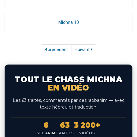
Michna 10
précédent
suivant
TOUT LE CHASS MICHNA
EN VIDÉO
Les 63 traités, commentés par des rabbanim — avec
texte hébreu et traduction.
6
63
3 200+
SEDARIM
TRAITÉS
VIDÉOS