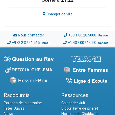
Sortie à
21:22
Changer de ville
Nous contacter
+33.1.80.20.5000
France
+972.2.37.41.515
+1.437.887.14.93
Israël
Canada
Raccourcis
Ressources
Paracha de la semaine
Calendrier Juif
Fêtes Juives
Sidour (livre de prière)
News
Horaires de Chabbath