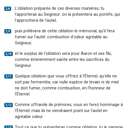
L'oblation préparée de ces diverses manières, tu
2,8
l'apporteras au Seigneur: on la présentera au pontife, qui
l'approchera de l'autel,
puis prélèvera de cette oblation le mémorial, qu'il fera
2,9
fumer sur l'autel: combustion d'odeur agréable au
Seigneur;
et le surplus de l'oblation sera pour Aaron et ses fils,
2,10
comme éminemment sainte entre les sacrifices du
Seigneur.
Quelque oblation que vous offriez à l'Éternel, qu'elle ne
2,11
soit pas fermentée; car nulle espèce de levain ni de miel
ne doit fumer, comme combustion, en l'honneur de
l'Éternel.
Comme offrande de prémices, vous en ferez hommage à
2,12
l'Éternel; mais ils ne viendraient point sur l'autel en
agréable odeur.
Tout ce que tu présenteras comme oblation, tu le garniras
2,13