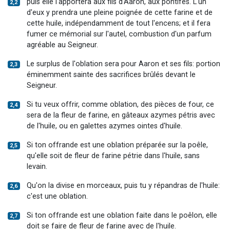
puis elle l'apportera aux fils d'Aaron, aux pontifes. L'un
2,2
d'eux y prendra une pleine poignée de cette farine et de
cette huile, indépendamment de tout l'encens; et il fera
fumer ce mémorial sur l'autel, combustion d'un parfum
agréable au Seigneur.
Le surplus de l'oblation sera pour Aaron et ses fils: portion
2,3
éminemment sainte des sacrifices brûlés devant le
Seigneur.
Si tu veux offrir, comme oblation, des pièces de four, ce
2,4
sera de la fleur de farine, en gâteaux azymes pétris avec
de l'huile, ou en galettes azymes ointes d'huile.
Si ton offrande est une oblation préparée sur la poêle,
2,5
qu'elle soit de fleur de farine pétrie dans l'huile, sans
levain.
Qu'on la divise en morceaux, puis tu y répandras de l'huile:
2,6
c'est une oblation.
Si ton offrande est une oblation faite dans le poêlon, elle
2,7
doit se faire de fleur de farine avec de l'huile.