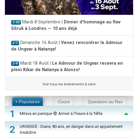
Mardi 8 Septembre |
Dinner d'hommage au Rav
J-30
Sitruk à Londres — 10 ans déjà
Dimanche 16 Août |
Venez rencontrer le Admour
J-7
de Ungvar à Natanya!
Mardi 18 Août |
Le Admour de Ungvar recevra en
J-9
plein Kikar de Natanya à Alonzo!
Voir tous les événements à venir
+ Populaires
Cours
Questions au Rav
1
Mitsva en panique 😨 Arriver à l'heure à la Téfila
2
URGENCE - Diane, 80 ans, en danger dans un appartement
insalubre