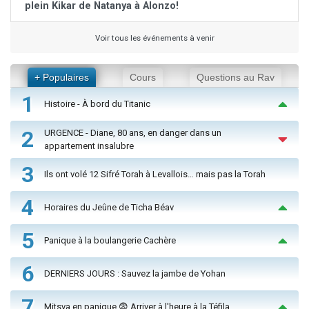
plein Kikar de Natanya à Alonzo!
Voir tous les événements à venir
+ Populaires
Cours
Questions au Rav
1
Histoire - À bord du Titanic
2
URGENCE - Diane, 80 ans, en danger dans un
appartement insalubre
3
Ils ont volé 12 Sifré Torah à Levallois… mais pas la Torah
4
Horaires du Jeûne de Ticha Béav
5
Panique à la boulangerie Cachère
6
DERNIERS JOURS : Sauvez la jambe de Yohan
7
Mitsva en panique 😨 Arriver à l'heure à la Téfila