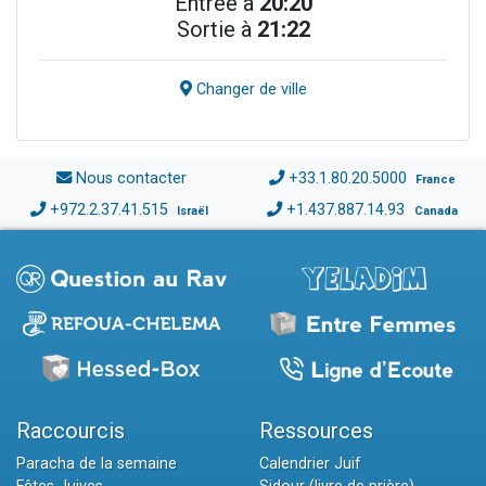
Entrée à
20:20
Sortie à
21:22
Changer de ville
Nous contacter
+33.1.80.20.5000
France
+972.2.37.41.515
+1.437.887.14.93
Israël
Canada
Raccourcis
Ressources
Paracha de la semaine
Calendrier Juif