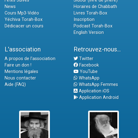
Fêtes Juives
Sidour (livre de prière)
News
Horaires de Chabbath
Cours Mp3-Vidéo
Livres Torah-Box
Yéchiva Torah-Box
Inscription
Dédicacer un cours
Podcast Torah-Box
English Version
L'association
Retrouvez-nous...
A propos de l'association
Twitter
Faire un don !
Facebook
Mentions légales
YouTube
Nous contacter
WhatsApp
Aide (FAQ)
WhatsApp Femmes
Application iOS
Application Android