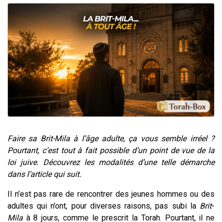
Il reste 49 places pour étudier en groupe sur Zoom
3 personnes viennent de nous rejoindre sur WhatsApp
2 personnes viennent de nous rejoindre sur WhatsApp
2 nouvelles musiques dans Torah-Box Music
6 personnes viennent de nous rejoindre sur WhatsApp
Faire sa Brit-Mila à l’âge adulte, ça vous semble irréel ?
Pourtant, c’est tout à fait possible d’un point de vue de la
loi juive. Découvrez les modalités d’une telle démarche
dans l’article qui suit.
Il n’est pas rare de rencontrer des jeunes hommes ou des
adultes qui n’ont, pour diverses raisons, pas subi la
Brit
-
Mila
à 8 jours, comme le prescrit la Torah. Pourtant, il ne