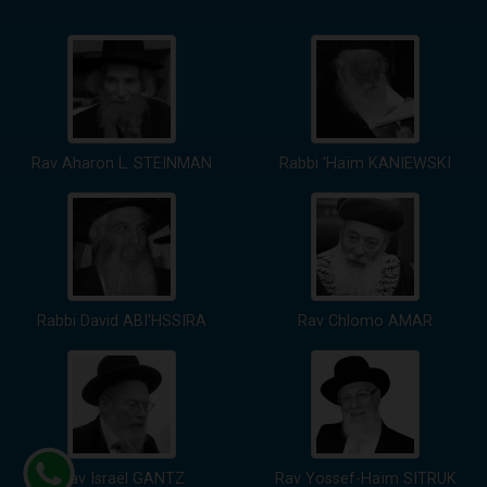
Rav Aharon L. STEINMAN
Rabbi 'Haïm KANIEWSKI
Rabbi David ABI'HSSIRA
Rav Chlomo AMAR
Rav Israël GANTZ
Rav Yossef-Haïm SITRUK