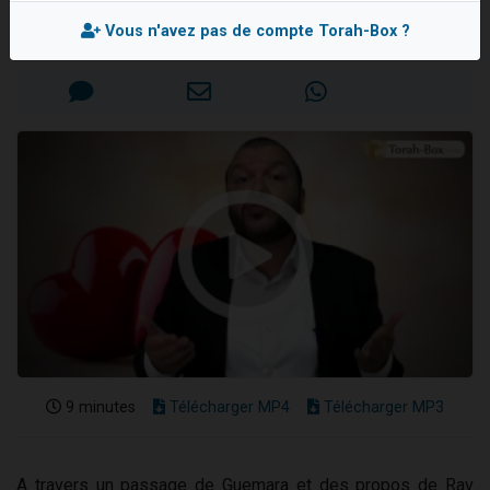
Jonathan BERDAH
3 personnes viennent de nous rejoindre sur WhatsApp
Vous n'avez pas de compte Torah-Box ?
Mis en ligne le Vendredi 23 Juillet 2021
2 nouvelles musiques dans Torah-Box Music
8 personnes viennent de faire un don pour Tsédaka : pauvres d'Israel
Nouvelle émission radio : Visions de grandeur n°104 : Le Chabbath et le Birkat Hamazone à travers le temps
4 personnes viennent de nous rejoindre sur WhatsApp
9 minutes
Télécharger MP4
Télécharger MP3
A travers un passage de Guemara et des propos de Rav