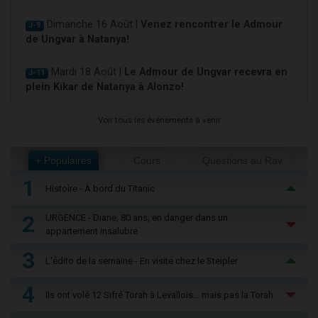
Dimanche 16 Août |
Venez rencontrer le Admour
J-9
de Ungvar à Natanya!
Mardi 18 Août |
Le Admour de Ungvar recevra en
J-11
plein Kikar de Natanya à Alonzo!
Voir tous les événements à venir
+ Populaires
Cours
Questions au Rav
1
Histoire - À bord du Titanic
2
URGENCE - Diane, 80 ans, en danger dans un
appartement insalubre
3
L'édito de la semaine - En visite chez le Steipler
4
Ils ont volé 12 Sifré Torah à Levallois… mais pas la Torah