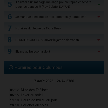
5
Assister à un mariage mélangé pour le repas et séparé
pour les danses ?! (Rav Gabriel DAYAN)
6
Je manque d'estime de moi, comment y remédier ?
7
Horaires du Jeûne de Ticha Béav
8
DERNIERS JOURS : Sauvez la jambe de Yohan
9
Elyana au buisson ardent
Horaires pour Columbus
7 Août 2026 - 24 Av 5786
05:37
Mise des Téfilines
06:36
Lever du soleil
13:38
Heure de milieu du jour
20:38
Coucher du soleil