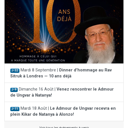
Mardi 8 Septembre |
Dinner d'hommage au Rav
J-32
Sitruk à Londres — 10 ans déjà
Dimanche 16 Août |
Venez rencontrer le Admour
J-9
de Ungvar à Natanya!
Mardi 18 Août |
Le Admour de Ungvar recevra en
J-11
plein Kikar de Natanya à Alonzo!
Voir tous les événements à venir