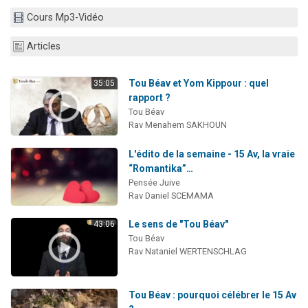
Il reste 49 places pour étudier en groupe sur Zoom
Cours Mp3-Vidéo
3 personnes viennent de nous rejoindre sur WhatsApp
Articles
2 personnes viennent de nous rejoindre sur WhatsApp
2 nouvelles musiques dans Torah-Box Music
Tou Béav et Yom Kippour : quel
35:05
6 personnes viennent de nous rejoindre sur WhatsApp
rapport ?
Tou Béav
Rav Menahem SAKHOUN
L'édito de la semaine - 15 Av, la vraie
“Romantika”…
Pensée Juive
Rav Daniel SCEMAMA
Le sens de "Tou Béav"
43:06
Tou Béav
Rav Nataniel WERTENSCHLAG
Tou Béav : pourquoi célébrer le 15 Av