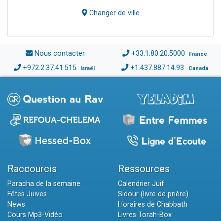
Changer de ville
Nous contacter
+33.1.80.20.5000
France
+972.2.37.41.515
+1.437.887.14.93
Israël
Canada
Raccourcis
Ressources
Paracha de la semaine
Calendrier Juif
Fêtes Juives
Sidour (livre de prière)
News
Horaires de Chabbath
Cours Mp3-Vidéo
Livres Torah-Box