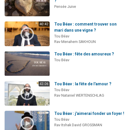
?
Pensée Juive
Tou Béav : comment trouver son
40:42
mari dans une vigne ?
Tou Béav
Rav Menahem SAKHOUN
Tou Béav : fête des amoureux ?
Tou Béav
Tou Béav : la fête de l'amour ?
43:06
Tou Béav
Rav Nataniel WERTENSCHLAG
Tou Béav : j'aimerai fonder un foyer !
Tou Béav
Rav Itshak David GROSSMAN