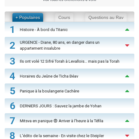
+ Populaires
Cours
Questions au Rav
1
Histoire - À bord du Titanic
2
URGENCE - Diane, 80 ans, en danger dans un
appartement insalubre
3
Ils ont volé 12 Sifré Torah à Levallois… mais pas la Torah
4
Horaires du Jeûne de Ticha Béav
5
Panique à la boulangerie Cachère
6
DERNIERS JOURS : Sauvez la jambe de Yohan
7
Mitsva en panique 😨 Arriver à l'heure à la Téfila
8
L'édito de la semaine - En visite chez le Steipler