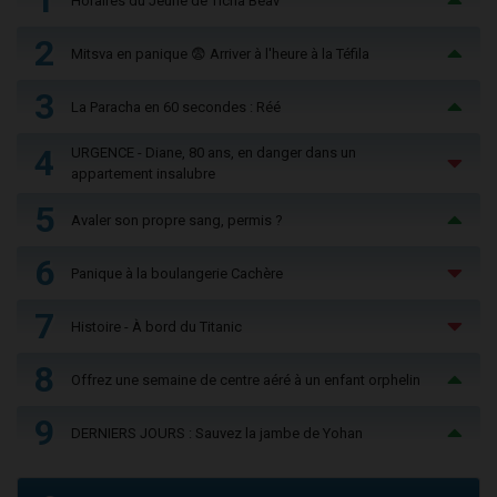
1
Horaires du Jeûne de Ticha Béav
2
Mitsva en panique 😨 Arriver à l'heure à la Téfila
3
La Paracha en 60 secondes : Réé
4
URGENCE - Diane, 80 ans, en danger dans un
appartement insalubre
5
Avaler son propre sang, permis ?
6
Panique à la boulangerie Cachère
7
Histoire - À bord du Titanic
8
Offrez une semaine de centre aéré à un enfant orphelin
9
DERNIERS JOURS : Sauvez la jambe de Yohan