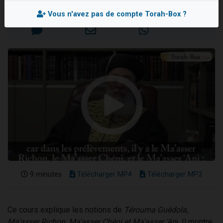
Mis en ligne le Mercredi 24 Janvier 2024
Il reste 49 places pour étudier en groupe sur Zoom
Vous n'avez pas de compte Torah-Box ?
Eva vient de donner son Maasser
4 personnes viennent de nous rejoindre sur WhatsApp
3 personnes viennent de nous rejoindre sur WhatsApp
3 personnes viennent de faire un don pour Événements Torah-Box
9 minutes
Télécharger MP4
Télécharger MP3
Ce cours explique les notions de
Térouma Guédola,
Ma'asser Richon, Ma'asser Chéni et Ma'asser 'An
i. Il montre