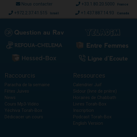
Nous contacter
+33.1.80.20.5000
France
+972.2.37.41.515
+1.437.887.14.93
Israël
Canada
Raccourcis
Ressources
Paracha de la semaine
Calendrier Juif
Fêtes Juives
Sidour (livre de prière)
News
Horaires de Chabbath
Cours Mp3-Vidéo
Livres Torah-Box
Yéchiva Torah-Box
Inscription
Dédicacer un cours
Podcast Torah-Box
English Version