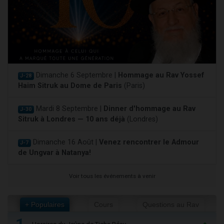
Dimanche 6 Septembre |
Hommage au Rav Yossef
J-28
Haim Sitruk au Dome de Paris
(Paris)
Mardi 8 Septembre |
Dinner d'hommage au Rav
J-30
Sitruk à Londres — 10 ans déjà
(Londres)
Dimanche 16 Août |
Venez rencontrer le Admour
J-7
de Ungvar à Natanya!
Voir tous les événements à venir
+ Populaires
Cours
Questions au Rav