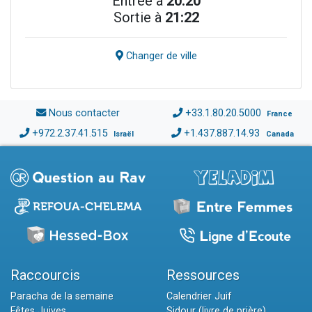
Entrée à
20:20
Sortie à
21:22
Changer de ville
Nous contacter
+33.1.80.20.5000
France
+972.2.37.41.515
+1.437.887.14.93
Israël
Canada
Raccourcis
Ressources
Paracha de la semaine
Calendrier Juif
Fêtes Juives
Sidour (livre de prière)