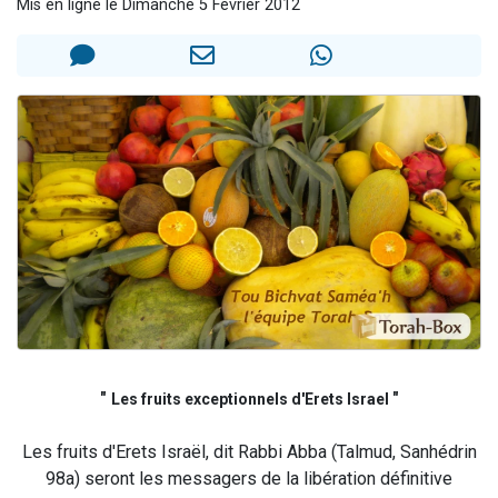
Mis en ligne le Dimanche 5 Février 2012
3 personnes viennent de nous rejoindre sur WhatsApp
2 nouvelles musiques dans Torah-Box Music
8 personnes viennent de faire un don pour Tsédaka : pauvres d'Israel
Nouvelle émission radio : Visions de grandeur n°104 : Le Chabbath et le Birkat Hamazone à travers le temps
4 personnes viennent de nous rejoindre sur WhatsApp
"
"
Les fruits exceptionnels d'Erets Israel
Les fruits d'Erets Israël, dit Rabbi Abba (Talmud, Sanhédrin
98a) seront les messagers de la libération définitive