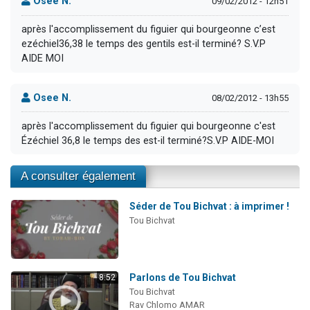
Osee N.
09/02/2012 - 12h51
après l'accomplissement du figuier qui bourgeonne c’est
ezéchiel36,38 le temps des gentils est-il terminé? S.V.P
AIDE MOI
Osee N.
08/02/2012 - 13h55
après l'accomplissement du figuier qui bourgeonne c'est
Ézéchiel 36,8 le temps des est-il terminé?S.V.P AIDE-MOI
A consulter également
Séder de Tou Bichvat : à imprimer !
Tou Bichvat
Parlons de Tou Bichvat
8:52
Tou Bichvat
Rav Chlomo AMAR