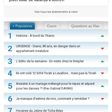
plein Kikar de Natanya à Alonzo!
Voir tous les événements à venir
+ Populaires
Cours
Questions au Rav
1
Histoire - À bord du Titanic
2
URGENCE - Diane, 80 ans, en danger dans un
appartement insalubre
3
L'édito de la semaine - En visite chez le Steipler
4
Ils ont volé 12 Sifré Torah à Levallois… mais pas la Torah
5
Assister à un mariage mélangé pour le repas et séparé
pour les danses ?! (Rav Gabriel DAYAN)
6
Je manque d'estime de moi, comment y remédier ?
7
Horaires du Jeûne de Ticha Béav