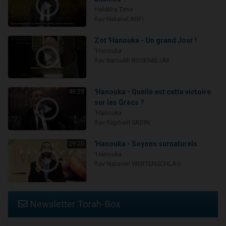
Halakha Time
Rav Netanel ARFI
Zot 'Hanouka - Un grand Jour !
'Hanouka
Rav Baroukh ROSENBLUM
'Hanouka - Quelle est cette victoire
40:23
sur les Grecs ?
'Hanouka
Rav Raphaël SADIN
'Hanouka - Soyons surnaturels
29:20
'Hanouka
Rav Nataniel WERTENSCHLAG
Newsletter Torah-Box