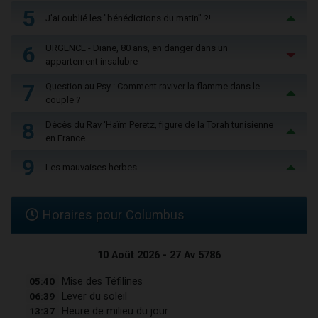
5
J'ai oublié les "bénédictions du matin" ?!
6
URGENCE - Diane, 80 ans, en danger dans un
appartement insalubre
7
Question au Psy : Comment raviver la flamme dans le
couple ?
8
Décès du Rav ‘Haïm Peretz, figure de la Torah tunisienne
en France
9
Les mauvaises herbes
Horaires pour Columbus
10 Août 2026 - 27 Av 5786
05:40
Mise des Téfilines
06:39
Lever du soleil
13:37
Heure de milieu du jour