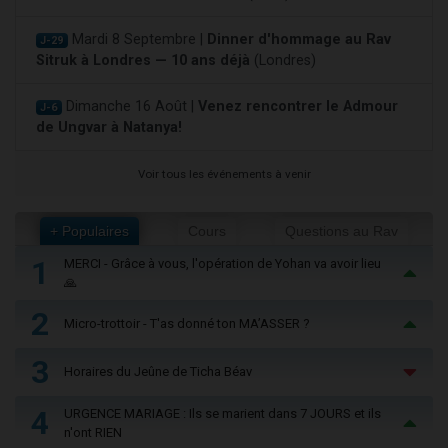
Mardi 8 Septembre |
Dinner d'hommage au Rav
J-29
Sitruk à Londres — 10 ans déjà
(Londres)
Dimanche 16 Août |
Venez rencontrer le Admour
J-6
de Ungvar à Natanya!
Voir tous les événements à venir
+ Populaires
Cours
Questions au Rav
1
MERCI - Grâce à vous, l'opération de Yohan va avoir lieu
🙏
2
Micro-trottoir - T'as donné ton MA’ASSER ?
3
Horaires du Jeûne de Ticha Béav
4
URGENCE MARIAGE : Ils se marient dans 7 JOURS et ils
n'ont RIEN