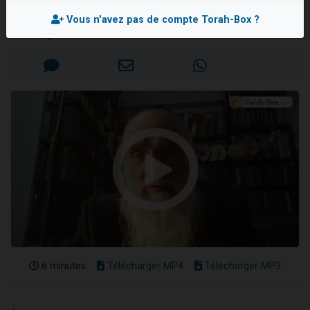
Rav Elie DREYFUS
11 personnes viennent de demander une bénédiction
Vous n'avez pas de compte Torah-Box ?
Il reste 49 places pour étudier en groupe sur Zoom
Mis en ligne le Mardi 24 Décembre 2024
3 personnes viennent de faire un don pour Diane, 80 ans, dans un appartement insalubre
2 personnes viennent de nous rejoindre sur WhatsApp
53 personnes viennent de demander une bénédiction
6 minutes
Télécharger MP4
Télécharger MP3